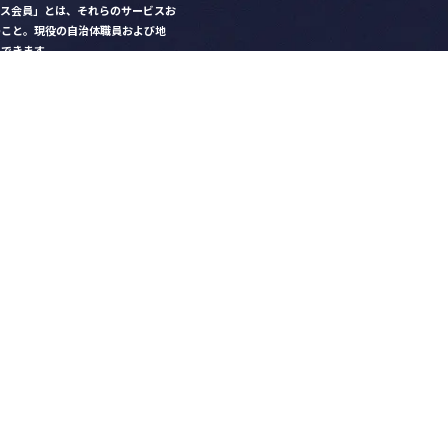
クス会員」とは、それらのサービスお
のこと。現役の自治体職員および地
）できます。
ビス比較」で資料や比較表をダウン
クス」を毎号無料でお届け
ントなど各種サービス情報のご案内
好みデザインでの名刺作成
を
ちら