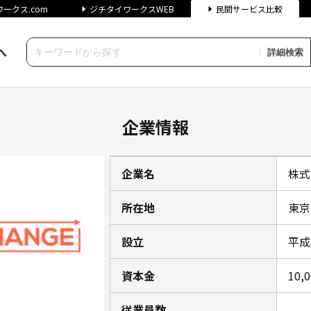
ークス.com
ジチタイワークスWEB
民間サービス比較
へ
詳細検索
業情報｜ジチタイワークス民間
企業情報
企業名
株式
所在地
東京
設立
平成
資本金
10,
従業員数