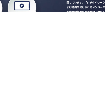
開しています。「ジチタイワー
よび特典を受けられるメンバー
方議会関係者限定で登録（無料
「ジチタイワークス民間サー
ロード
行政マガジン「ジチタイワー
業務に役立つセミナーやイベ
”ジバラ名刺”にサヨナラ！お
会員登録はこちら
自社サービスの掲載
希望される企業様はこ
知らせ
営会社