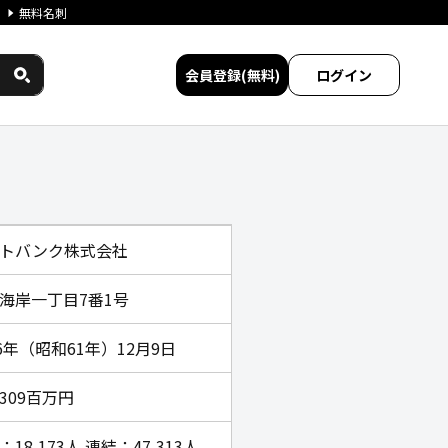
無料名刺
会員登録(無料)
ログイン
ビス比較
トバンク株式会社
海岸一丁目7番1号
86年（昭和61年）12月9日
,309百万円
：18,173人 連結：47,313人