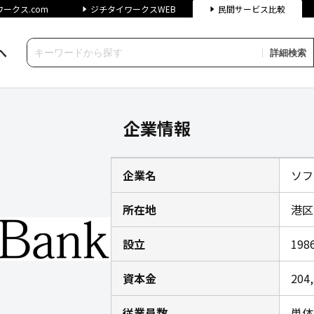
ークス.com
ジチタイワークスWEB
民間サービス比較
へ
詳細検索
報｜ジチタイワークス民間サー
企業情報
企業名
ソフ
所在地
港区
設立
19
資本金
204
従業員数
単体