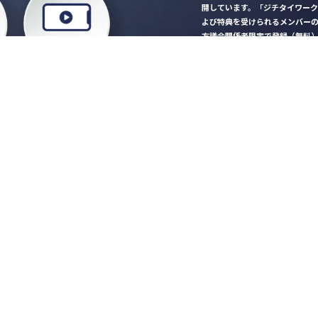
開しています。「ジチタイワー
よび特典を受けられるメンバー
方議会関係者限定で登録（無料
「ジチタイワークス民間サー
ロード
行政マガジン「ジチタイワー
業務に役立つセミナーやイベ
”ジバラ名刺”にサヨナラ！お
会員登録はこちら
自社サービスの掲載
希望される企業様はこ
知らせ
営会社