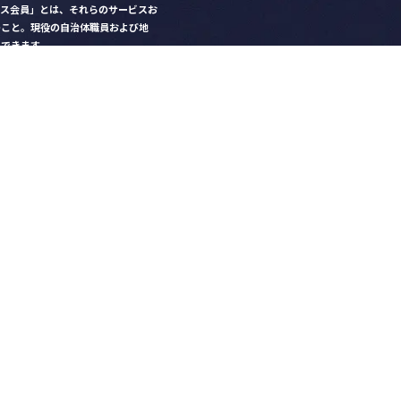
クス会員」とは、それらのサービスお
のこと。現役の自治体職員および地
）できます。
ビス比較」で資料や比較表をダウン
クス」を毎号無料でお届け
ントなど各種サービス情報のご案内
好みデザインでの名刺作成
を
ちら