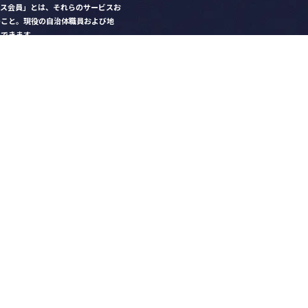
クス会員」とは、それらのサービスお
のこと。現役の自治体職員および地
）できます。
ビス比較」で資料や比較表をダウン
クス」を毎号無料でお届け
ントなど各種サービス情報のご案内
好みデザインでの名刺作成
を
ちら