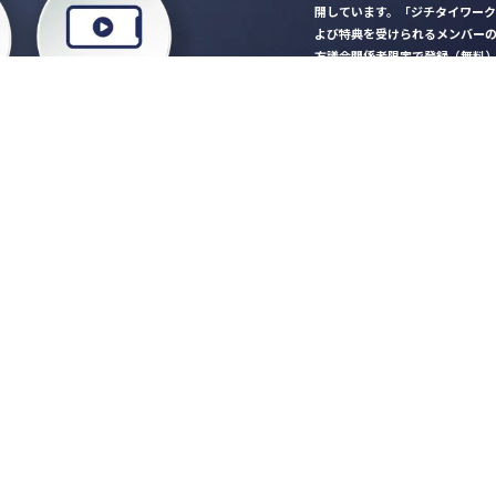
開しています。「ジチタイワー
よび特典を受けられるメンバー
方議会関係者限定で登録（無料
「ジチタイワークス民間サー
ロード
行政マガジン「ジチタイワー
業務に役立つセミナーやイベ
”ジバラ名刺”にサヨナラ！お
会員登録はこちら
自社サービスの掲載
希望される企業様はこ
知らせ
営会社