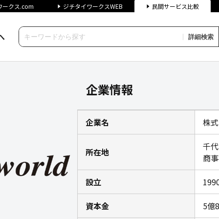
ークス.com
ジチタイワークスWEB
民間サービス比較
へ
詳細検索
情報｜ジチタイワークス民間サ
企業情報
企業名
株式
千代
所在地
商事
設立
19
資本金
5億