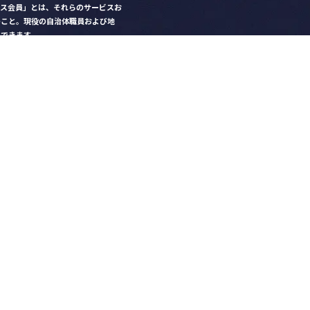
クス会員」とは、それらのサービスお
のこと。現役の自治体職員および地
）できます。
ビス比較」で資料や比較表をダウン
クス」を毎号無料でお届け
ントなど各種サービス情報のご案内
好みデザインでの名刺作成
を
ちら