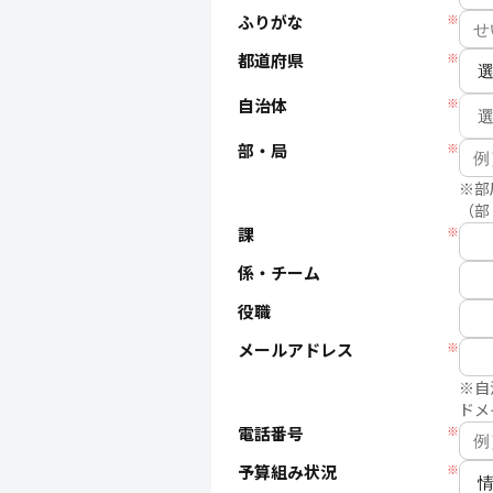
ふりがな
※
都道府県
※
自治体
※
部・局
※
※部
（部
課
※
係・チーム
役職
メールアドレス
※
※自
ドメ
電話番号
※
予算組み状況
※