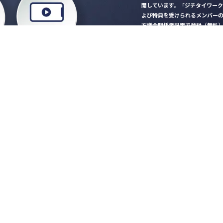
開しています。「ジチタイワー
よび特典を受けられるメンバー
方議会関係者限定で登録（無料
「ジチタイワークス民間サー
ロード
行政マガジン「ジチタイワー
業務に役立つセミナーやイベ
”ジバラ名刺”にサヨナラ！お
会員登録はこちら
自社サービスの掲載
希望される企業様はこ
知らせ
営会社