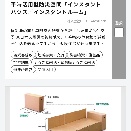
平時活用型防災空間「インスタント
ハウス／インスタントルーム」
株式会社LIFULL ArchiTech
選択
被災地の声と専門家の研究から誕生した画期的住空
間 東日本大震災の被災地で、小学校の体育館で避難
所生活を送る小学生から「仮設住宅が建つまで半
年〜1年もかかる。こんなに寒い集団生活を長く続
観光客誘致
地域振興・交流
災害物資・備蓄品
けるなんて考えられない。もっと早く建てられない
地方創生
ふるさと納税・企業版ふるさと納税
のかな」という一言を契機に研究が開始された革新
的な空間ソリューションです。名古屋工業大学・大
避難所運営
関係人口
学院教授/高度防災工学センター教授/全国建築審査
会協議会会長である北川啓介氏により創案されまし
た。 コストとスペースを無駄にしない「フェーズフ
リー運用モデル」 従来の防災備蓄品や仮設施設は
「使われない平時の維持保管料や場所代」が大きな
自治体負担でした。本サービスは、平時に民間事業
者(指定管理者など)がグランピング、公園施設、観
光休憩所、イベントブース、防災備蓄倉庫として有
効活用し、災害時には「災害連携協定」等を通じて