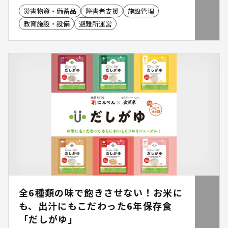
算「地域防災緊急整備型」活用による導入事例 あり
災害物資・備蓄品
障害者支援
施設管理
教育施設・設備
避難所運営
全6種類の味で飽きさせない！お米に
も、出汁にもこだわった6年保存食
「だしがゆ」