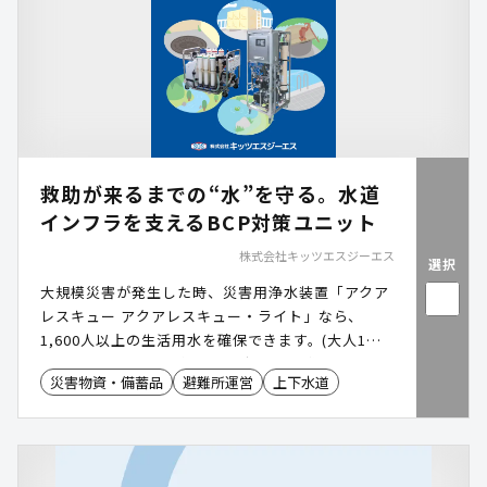
救助が来るまでの“水”を守る。水道
インフラを支えるBCP対策ユニット
株式会社キッツエスジーエス
選択
大規模災害が発生した時、災害用浄水装置「アクア
レスキュー アクアレスキュー・ライト」なら、
1,600人以上の生活用水を確保できます。(大人1人
あたり30リットルの使用を想定)簡単操作でメンテ
災害物資・備蓄品
避難所運営
上下水道
ナンスも容易。高齢化が進む地域でも安心して運用
できます。