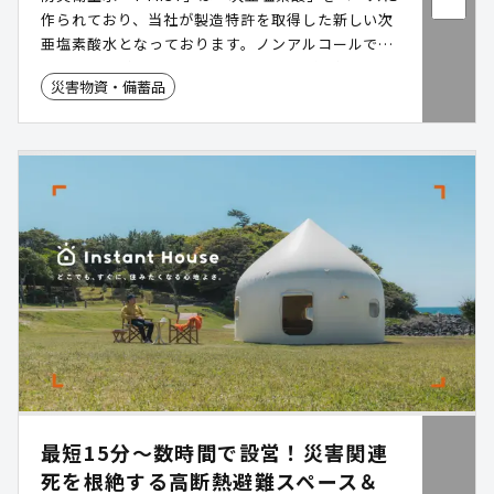
作られており、当社が製造特許を取得した新しい次
亜塩素酸水となっております。ノンアルコールで、
保存剤、香料、オイル、界面活性剤などを使用して
災害物資・備蓄品
いません。周囲に赤ちゃんやお年寄り、ペットがい
る場所でも安心してお使いいただけます。そのた
め、避難所などでの環境改善および長期保存の備蓄
品として効果的です。
最短15分〜数時間で設営！災害関連
死を根絶する高断熱避難スペース＆