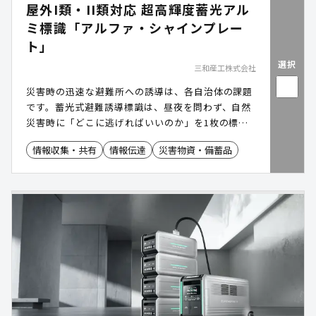
屋外I類・II類対応 超高輝度蓄光アル
ミ標識「アルファ・シャインプレー
ト」
選択
三和産工株式会社
災害時の迅速な避難所への誘導は、各自治体の課題
です。蓄光式避難誘導標識は、昼夜を問わず、自然
災害時に「どこに逃げればいいのか」を1枚の標識
で伝えられます。JIS規格(JIS Z 9097 JIS Z 9098)
情報収集・共有
情報伝達
災害物資・備蓄品
への対応を踏まえ、ご要望に最適な提案をいたしま
す。