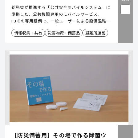
総務省が推進する「公共安全モバイルシステム」に
準拠した、公共機関専用のモバイルサービス。
IIJ※の専用設備で、一般ユーザーによる設備混雑の
影響を受けにくい、安定した通信を提供します。 さ
情報収集・共有
災害物資・備蓄品
避難所運営
らに、マルチキャリア対応による冗長性を備え、災
害時優先電話にも対応。 災害発生時の公共機関にお
ける確実かつ円滑な通信を実現します
【防災備蓄用】その場で作る除菌ウ