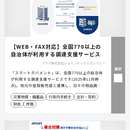
【WEB・FAX対応】全国770以上の
自治体が利用する調達支援サービス
プラス株式会社ジョインテックスカンパニー
選択
「スマートガバメント」は、全国770以上の自治体
が利用する調達支援サービスです(2025年11月時
点)。​地元の登録販売店と連携し、日々の物品調
達・管理業務を効率化。専用のWEBサイトやカタロ
災害物資・備蓄品
行政内手続き
会計・契約
グ冊子を通じて簡単に選定・発注できます。
財政
庶務