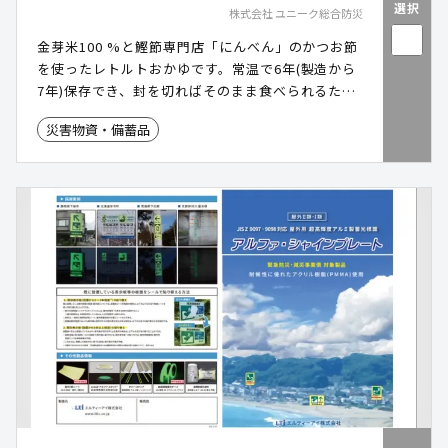
選択
株式会社 ユニーク総合防災
金芽米100 %と鰹節専門店「にんべん」のかつお節
を使ったレトルトおかゆです。常温で6年(製造から
7年)保存でき、封を切ればそのまま食べられるため
災害時の即食に最適です。味は6種類、うち4アイテ
災害物資・備蓄品
ムは特定原材料等28品目不使用でアレルギーにも配
慮しています。