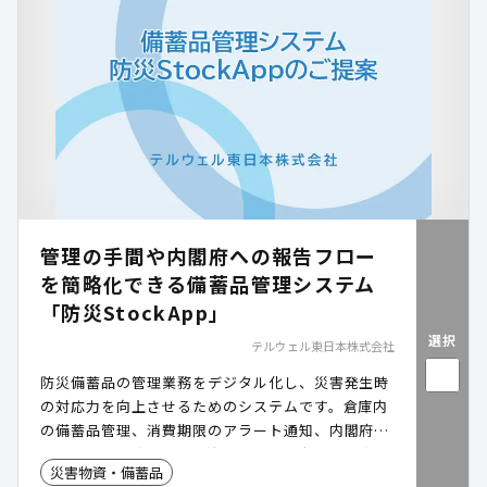
管理の手間や内閣府への報告フロー
を簡略化できる備蓄品管理システム
「防災StockApp」
選択
テルウェル東日本株式会社
防災備蓄品の管理業務をデジタル化し、災害発生時
の対応力を向上させるためのシステムです。倉庫内
の備蓄品管理、消費期限のアラート通知、内閣府報
告用データ作成など、自治体の防災担当者の業務を
災害物資・備蓄品
大幅に効率化します。