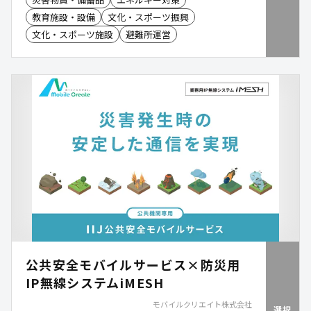
へ電力を供給できる電源自立型空調です。さらに、
教育施設・設備
文化・スポーツ振興
都市ガスの供給が停止した場合には、LPガスへ切り
替えて運転を継続することが可能です。災害時にお
文化・スポーツ施設
避難所運営
ける空調と電源の確保を支援し、避難所や公共施設
の機能維持に貢献します。
公共安全モバイルサービス×防災用
IP無線システムiMESH
モバイルクリエイト株式会社
選択