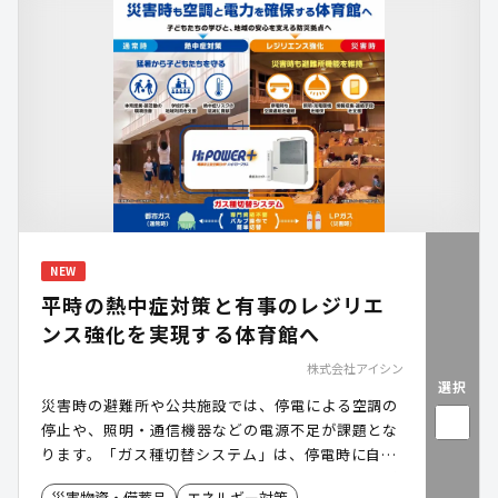
NEW
平時の熱中症対策と有事のレジリエ
ンス強化を実現する体育館へ
株式会社アイシン
選択
災害時の避難所や公共施設では、停電による空調の
停止や、照明・通信機器などの電源不足が課題とな
ります。「ガス種切替システム」は、停電時に自立
発電運転を行い、空調に加えて照明や通信機器など
災害物資・備蓄品
エネルギー対策