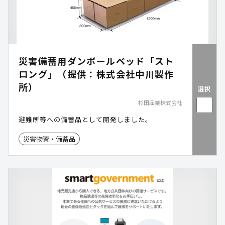
自治体様へ即時明け渡し、避難所・現地対策本部・
救護所・福祉避難施設へ切り替える無駄のない運用
体制を実現します。 国内外1,000棟以上の豊富な導
入実績 国内一般販売として約200棟、国内・海外の
災害支援としては1,000棟以上の供給実績があり、
災害備蓄用ダンボールベッド「スト
西尾市、矢板市、大野市、猿払村、南丹市、室戸市
など数多くの自治体様で協定締結・公募・直接導入
ロング」（提供：株式会社中川製作
が進んでいます。
所）
選択
杉田産業株式会社
避難所等への備蓄品として開発しました。
災害物資・備蓄品