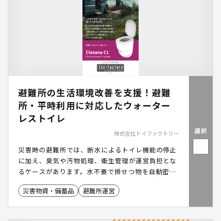
避難所の生活環境改善を支援！避難
所・平時利用に対応したウォーター
レストイレ
選択
株式会社トイファクトリー
災害時の避難所では、断水によるトイレ機能の停止
に加え、臭気や汚物処理、衛生管理が運営負担とな
るケースがあります。水不要で排せつ物を自動密閉
できる「クレサナ」は、避難所の生活環境改善を支
災害物資・備蓄品
避難所運営
援するウォーターレストイレです。快適なトイレ環
境の維持を支援し、防災備蓄や平時の施設利用にも
活用できます。本資料では、避難所での活用方法や