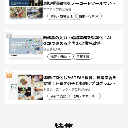
鳥獣捕獲報告をノーコードツールでアプ
リ化し、月50時間の庁内作業を削減
アステリア株式会社
防災・危機管理
情報・行政DX
産業振興・農林水産
紙帳票の入力・確認業務を効率化！AI-
OCRで進める庁内DXと業務改善
株式会社PFU
情報・行政DX
住民生活
体験に特化したSTEAM教育、環境学習を
支援！トヨタの子ども向けプログラムで
社会や将来について楽しく学べる体験機
トヨタ・コニック・プロ株式会社
会を創出
子育て支援
環境・エネルギー
教育文化・スポーツ
特集