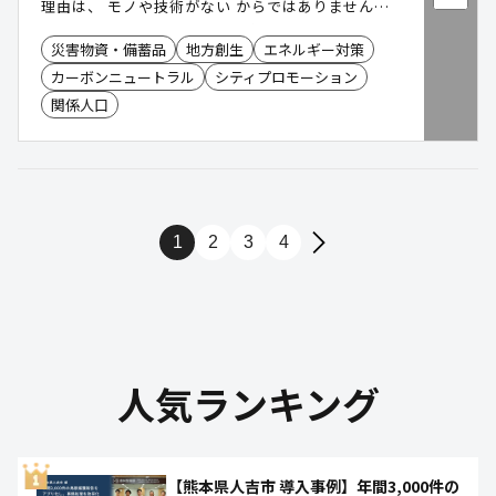
理由は、 モノや技術がない からではありません。
再エネ設備や蓄電池、VPPなどのモノや技術は既に
災害物資・備蓄品
地方創生
エネルギー対策
存在しています。 一方で、脱炭素を推進する主役で
カーボンニュートラル
シティプロモーション
ある「地域」に事業を設計する人材が不足してい
る、何から着手すればよいかわからない、関係者調
関係人口
整が難しい、事業性の評価が難しいといった課題が
あります。地域脱炭素の最大の障壁は、技術そのも
のではなく「 プロジェクトを前へ進める実行力の不
足 」だと私たちは考えています。 我々はそういっ
た変革に挑戦する方々の「真のソリューションパー
1
2
3
4
トナー」でいたいと考えてます。
人気ランキング
【熊本県人吉市 導入事例】年間3,000件の