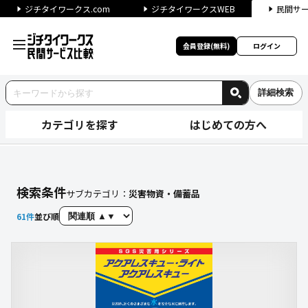
ジチタイワークス.com
ジチタイワークスWEB
民間サ
会員登録(無料)
ログイン
詳細検索
カテゴリを探す
はじめての方へ
【災害物資・備蓄品】に関する
検索条件
サブカテゴリ：
災害物資・備蓄品
61
件
並び順