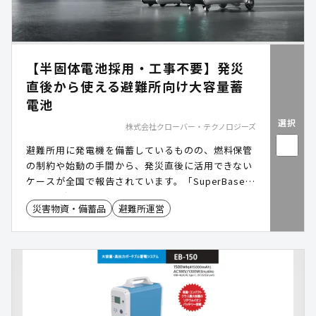
【半固体電池採用・工事不要】発災
直後から使える避難所向け大容量蓄
電池
選択
株式会社クローバー・テクノロジーズ
避難所用に発電機を備蓄しているものの、燃料保管
の制約や始動の手間から、発災直後に活用できない
ケースが全国で報告されています。「SuperBase
V」は、半固体電池を採用し発火リスクを抑えた大
災害物資・備蓄品
避難所運営
容量蓄電池です。1台6.4kWhの容量は、2〜3kWhク
ラスの蓄電池2台分に相当し、管理台数を半分に削
減。電動アシスト車輪付きで1人でも搬送でき、工
事不要で発災直後から使用可能です。すでに全国の
法人企業・自治体・官公庁で500台以上が導入され
ています。 ダウンロード資料では、一般的な可搬型
蓄電池との運用比較表や、交付金を活用した自治体