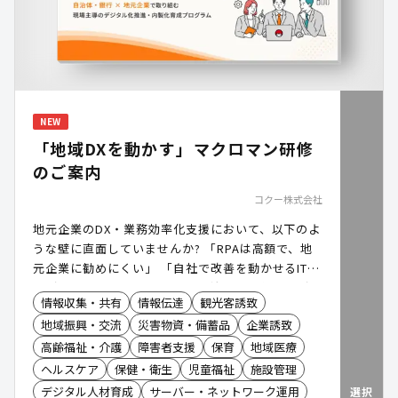
NEW
「地域DXを動かす」マクロマン研修
のご案内
コクー株式会社
地元企業のDX・業務効率化支援において、以下のよ
うな壁に直面していませんか? 「RPAは高額で、地
元企業に勧めにくい」 「自社で改善を動かせるIT人
材が不足している」 本日は、自治体様・銀行様がハ
情報収集・共有
情報伝達
観光客誘致
ブとなり、地元企業のDXを後押しする「マクロマン
地域振興・交流
災害物資・備蓄品
企業誘致
研修」のご案内です。
高齢福祉・介護
障害者支援
保育
地域医療
ヘルスケア
保健・衛生
児童福祉
施設管理
デジタル人材育成
サーバー・ネットワーク運用
選択