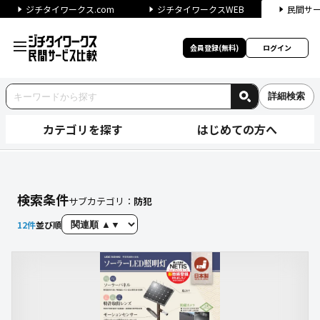
ジチタイワークス.com
ジチタイワークスWEB
民間サ
会員登録(無料)
ログイン
詳細検索
カテゴリを探す
はじめての方へ
【防犯】に関する検索結果（自
検索条件
サブカテゴリ：
防犯
12
件
並び順