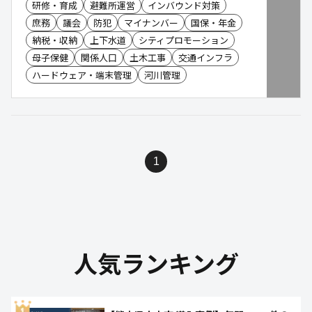
研修・育成
避難所運営
インバウンド対策
庶務
議会
防犯
マイナンバー
国保・年金
納税・収納
上下水道
シティプロモーション
母子保健
関係人口
土木工事
交通インフラ
ハードウェア・端末管理
河川管理
1
人気ランキング