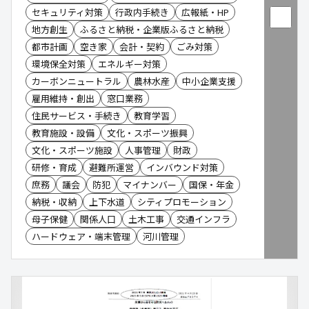
セキュリティ対策
行政内手続き
広報紙・HP
地方創生
ふるさと納税・企業版ふるさと納税
都市計画
空き家
会計・契約
ごみ対策
環境保全対策
エネルギー対策
カーボンニュートラル
農林水産
中小企業支援
雇用維持・創出
窓口業務
住民サービス・手続き
教育学習
教育施設・設備
文化・スポーツ振興
文化・スポーツ施設
人事管理
財政
研修・育成
避難所運営
インバウンド対策
庶務
議会
防犯
マイナンバー
国保・年金
納税・収納
上下水道
シティプロモーション
母子保健
関係人口
土木工事
交通インフラ
ハードウェア・端末管理
河川管理