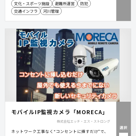
全対策に加え、停電時・災害時にも照明を確保。防
文化・スポーツ施設
避難所運営
防犯
犯カメラや非常用電源などのオプションも追加で
交通インフラ
河川管理
き、設置場所や用途に合わせた公共空間の整備を支
援します。NETIS取得済み。
モバイルIP監視カメラ「MORECA」
株式会社エッチ・エス・ストロング
選択
ネットワーク工事なく“コンセントに挿すだけ”で、