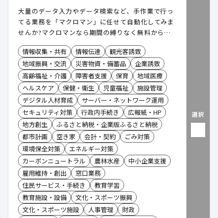
大量のデータ入力やデータ検索など、手作業で行っ
てる業務を「マクロマン」に任せて自動化してみま
せんか?マクロマンなら期間の縛りなく無料から利
用できます。
情報収集・共有
情報伝達
観光客誘致
地域振興・交流
災害物資・備蓄品
企業誘致
高齢福祉・介護
障害者支援
保育
地域医療
ヘルスケア
保健・衛生
児童福祉
施設管理
デジタル人材育成
サーバー・ネットワーク運用
セキュリティ対策
行政内手続き
広報紙・HP
選択
地方創生
ふるさと納税・企業版ふるさと納税
都市計画
空き家
会計・契約
ごみ対策
環境保全対策
エネルギー対策
カーボンニュートラル
農林水産
中小企業支援
雇用維持・創出
窓口業務
住民サービス・手続き
教育学習
教育施設・設備
文化・スポーツ振興
文化・スポーツ施設
人事管理
財政