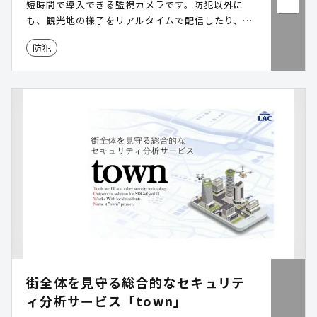
短時間で導入できる監視カメラです。防犯以外に
も、観光地の様子をリアルタイムで配信したり、悪
天候や災害時の状況を住民に発信したりと、幅広く
防犯
活用できます。
街全体を見守る総合的なセキュリテ
ィ分析サービス「town」