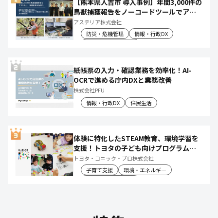
【熊本県人吉市 導入事例】年間3,000件の
鳥獣捕獲報告をノーコードツールでアプ
リ化し、月50時間の庁内作業を削減
アステリア株式会社
防災・危機管理
情報・行政DX
産業振興・農林水産
紙帳票の入力・確認業務を効率化！AI-
OCRで進める庁内DXと業務改善
株式会社PFU
情報・行政DX
住民生活
体験に特化したSTEAM教育、環境学習を
支援！トヨタの子ども向けプログラムで
社会や将来について楽しく学べる体験機
トヨタ・コニック・プロ株式会社
会を創出
子育て支援
環境・エネルギー
教育文化・スポーツ