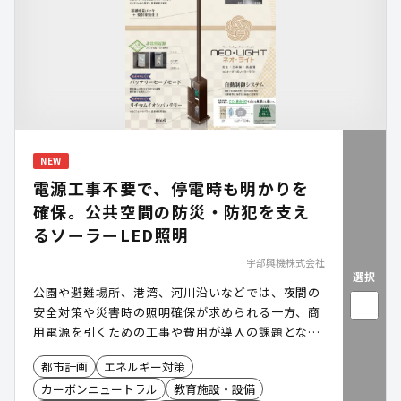
NEW
電源工事不要で、停電時も明かりを
確保。公共空間の防災・防犯を支え
るソーラーLED照明
宇部興機株式会社
選択
公園や避難場所、港湾、河川沿いなどでは、夜間の
安全対策や災害時の照明確保が求められる一方、商
用電源を引くための工事や費用が導入の課題となり
ます。「NEO・LIGHT(ネオ・ライト)」は、太陽光
都市計画
エネルギー対策
で発電したものを蓄電し、電源工事不要で設置でき
カーボンニュートラル
教育施設・設備
る独立型ソーラーLED照明です。平常時の防犯・安