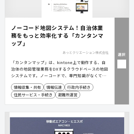
救護所・福祉避難施設へ切り替える無駄のない運用
体制を実現します。 国内外1,000棟以上の豊富な導
入実績 国内一般販売として約200棟、国内・海外の
災害支援としては1,000棟以上の供給実績があり、
ノーコード地図システム！自治体業
西尾市、矢板市、大野市、猿払村、南丹市、室戸市
など数多くの自治体様で協定締結・公募・直接導入
務をもっと効率化する「カンタンマ
が進んでいます。
ップ」
あっとクリエーション株式会社
選択
「カンタンマップ」は、kintone上で動作する、自
治体の地図管理業務をDXするクラウドベースの地図
システムです。ノーコードで、専門知識がなくても
簡単に操作できるのが特長です。業務内容に合わせ
情報収集・共有
情報伝達
行政内手続き
てカスタマイズができるので、職員の業務サポート
住民サービス・手続き
避難所運営
ツールとして、また地域住民への情報発信ツールと
して、幅広い分野でご活用いただけます。