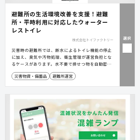
避難所の生活環境改善を支援！避難
所・平時利用に対応したウォーター
レストイレ
選択
株式会社トイファクトリー
災害時の避難所では、断水によるトイレ機能の停止
に加え、臭気や汚物処理、衛生管理が運営負担とな
るケースがあります。水不要で排せつ物を自動密閉
できる「クレサナ」は、避難所の生活環境改善を支
災害物資・備蓄品
避難所運営
援するウォーターレストイレです。快適なトイレ環
境の維持を支援し、防災備蓄や平時の施設利用にも
活用できます。本資料では、避難所での活用方法や
運用イメージ、防臭性能をご紹介します。