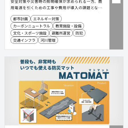
安全対策や災害時の照明確保が求められる一方、商
用電源を引くための工事や費用が導入の課題となり
ます。「NEO・LIGHT(ネオ・ライト)」は、太陽光
都市計画
エネルギー対策
で発電したものを蓄電し、電源工事不要で設置でき
カーボンニュートラル
教育施設・設備
る独立型ソーラーLED照明です。平常時の防犯・安
全対策に加え、停電時・災害時にも照明を確保。防
文化・スポーツ施設
避難所運営
防犯
犯カメラや非常用電源などのオプションも追加で
交通インフラ
河川管理
き、設置場所や用途に合わせた公共空間の整備を支
援します。NETIS取得済み。