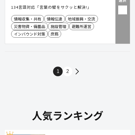
選択
134言語対応「言葉の壁をサクッと解決!」
情報収集・共有
情報伝達
地域振興・交流
災害物資・備蓄品
施設管理
避難所運営
インバウンド対策
庶務
1
2
人気ランキング