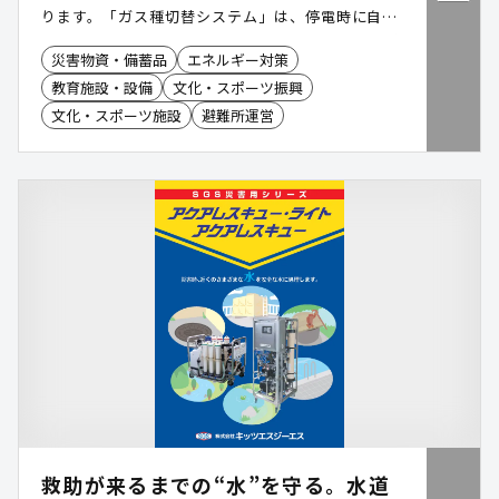
ります。「ガス種切替システム」は、停電時に自立
発電運転を行い、空調に加えて照明や通信機器など
災害物資・備蓄品
エネルギー対策
へ電力を供給できる電源自立型空調です。さらに、
教育施設・設備
文化・スポーツ振興
都市ガスの供給が停止した場合には、LPガスへ切り
替えて運転を継続することが可能です。災害時にお
文化・スポーツ施設
避難所運営
ける空調と電源の確保を支援し、避難所や公共施設
の機能維持に貢献します。
救助が来るまでの“水”を守る。水道