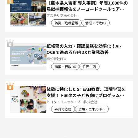
【熊本県人吉市 導入事例】年間3,000件の
鳥獣捕獲報告をノーコードツールでアプ
リ化し、月50時間の庁内作業を削減
アステリア株式会社
防災・危機管理
情報・行政DX
産業振興・農林水産
紙帳票の入力・確認業務を効率化！AI-
OCRで進める庁内DXと業務改善
株式会社PFU
情報・行政DX
住民生活
体験に特化したSTEAM教育、環境学習を
支援！トヨタの子ども向けプログラムで
社会や将来について楽しく学べる体験機
トヨタ・コニック・プロ株式会社
会を創出
子育て支援
環境・エネルギー
教育文化・スポーツ