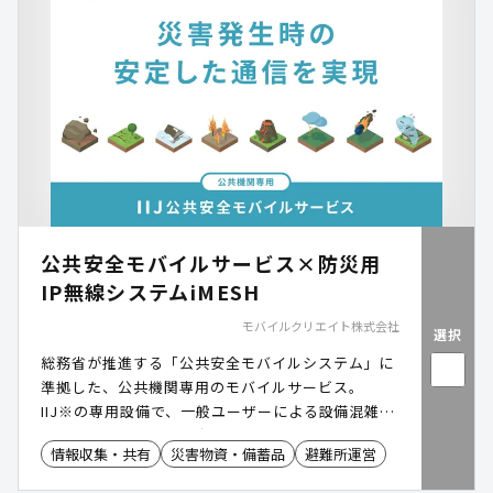
公共安全モバイルサービス×防災用
IP無線システムiMESH
モバイルクリエイト株式会社
選択
総務省が推進する「公共安全モバイルシステム」に
準拠した、公共機関専用のモバイルサービス。
IIJ※の専用設備で、一般ユーザーによる設備混雑の
影響を受けにくい、安定した通信を提供します。 さ
情報収集・共有
災害物資・備蓄品
避難所運営
らに、マルチキャリア対応による冗長性を備え、災
害時優先電話にも対応。 災害発生時の公共機関にお