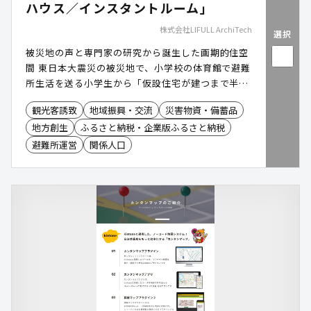
ハウス／インスタントルーム」
株式会社LIFULL ArchiTech
選択
被災地の声と専門家の研究から誕生した画期的住空
間 東日本大震災の被災地で、小学校の体育館で避難
所生活を送る小学生から「仮設住宅が建つまで半
年〜1年もかかる。こんなに寒い集団生活を長く続
観光客誘致
地域振興・交流
災害物資・備蓄品
けるなんて考えられない。もっと早く建てられない
地方創生
ふるさと納税・企業版ふるさと納税
のかな」という一言を契機に研究が開始された革新
的な空間ソリューションです。名古屋工業大学・大
避難所運営
関係人口
学院教授/高度防災工学センター教授/全国建築審査
会協議会会長である北川啓介氏により創案されまし
た。 コストとスペースを無駄にしない「フェーズフ
リー運用モデル」 従来の防災備蓄品や仮設施設は
「使われない平時の維持保管料や場所代」が大きな
自治体負担でした。本サービスは、平時に民間事業
者(指定管理者など)がグランピング、公園施設、観
光休憩所、イベントブース、防災備蓄倉庫として有
効活用し、災害時には「災害連携協定」等を通じて
自治体様へ即時明け渡し、避難所・現地対策本部・