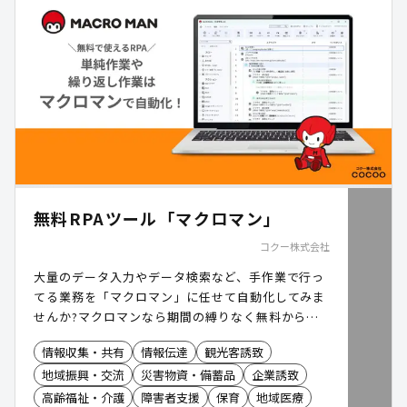
無料RPAツール「マクロマン」
コクー株式会社
大量のデータ入力やデータ検索など、手作業で行っ
てる業務を「マクロマン」に任せて自動化してみま
せんか?マクロマンなら期間の縛りなく無料から利
用できます。
情報収集・共有
情報伝達
観光客誘致
地域振興・交流
災害物資・備蓄品
企業誘致
高齢福祉・介護
障害者支援
保育
地域医療