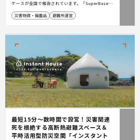
ケースが全国で報告されています。「SuperBase
V」は、半固体電池を採用し発火リスクを抑えた大
災害物資・備蓄品
避難所運営
容量蓄電池です。1台6.4kWhの容量は、2〜3kWhク
ラスの蓄電池2台分に相当し、管理台数を半分に削
減。電動アシスト車輪付きで1人でも搬送でき、工
事不要で発災直後から使用可能です。すでに全国の
法人企業・自治体・官公庁で500台以上が導入され
ています。 ダウンロード資料では、一般的な可搬型
蓄電池との運用比較表や、交付金を活用した自治体
の導入事例をご確認いただけます。
最短15分〜数時間で設営！災害関連
死を根絶する高断熱避難スペース＆
平時活用型防災空間「インスタント