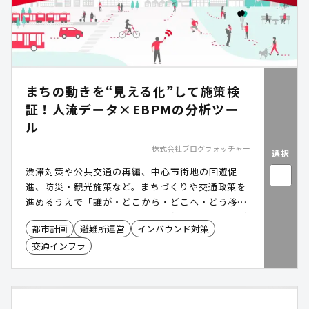
まちの動きを“見える化”して施策検
証！人流データ×EBPMの分析ツー
ル
株式会社ブログウォッチャー
選択
渋滞対策や公共交通の再編、中心市街地の回遊促
進、防災・観光施策など。まちづくりや交通政策を
進めるうえで「誰が・どこから・どこへ・どう移動
しているか」の移動実態の把握は欠かせません。ブ
都市計画
避難所運営
インバウンド対策
ログウォッチャーの人流データは、スマホ位置情報
交通インフラ
をもとに人の動きを高精度で可視化し、EBPM(証拠
にもとづく政策立案)を支援します。