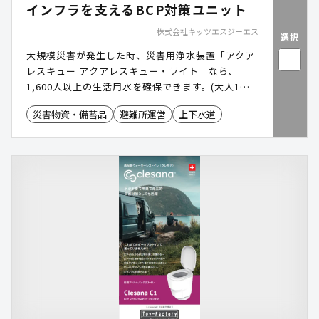
インフラを支えるBCP対策ユニット
株式会社キッツエスジーエス
選択
大規模災害が発生した時、災害用浄水装置「アクア
レスキュー アクアレスキュー・ライト」なら、
1,600人以上の生活用水を確保できます。(大人1人
あたり30リットルの使用を想定)簡単操作でメンテ
災害物資・備蓄品
避難所運営
上下水道
ナンスも容易。高齢化が進む地域でも安心して運用
できます。