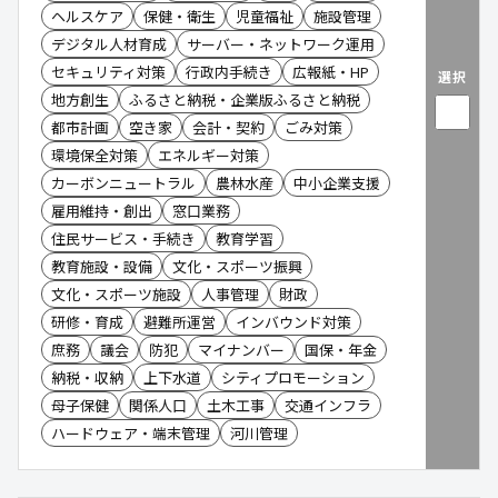
ヘルスケア
保健・衛生
児童福祉
施設管理
デジタル人材育成
サーバー・ネットワーク運用
セキュリティ対策
行政内手続き
広報紙・HP
選択
地方創生
ふるさと納税・企業版ふるさと納税
都市計画
空き家
会計・契約
ごみ対策
環境保全対策
エネルギー対策
カーボンニュートラル
農林水産
中小企業支援
雇用維持・創出
窓口業務
住民サービス・手続き
教育学習
教育施設・設備
文化・スポーツ振興
文化・スポーツ施設
人事管理
財政
研修・育成
避難所運営
インバウンド対策
庶務
議会
防犯
マイナンバー
国保・年金
納税・収納
上下水道
シティプロモーション
母子保健
関係人口
土木工事
交通インフラ
ハードウェア・端末管理
河川管理