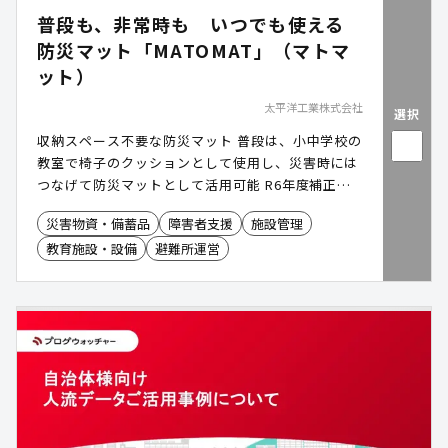
普段も、非常時も いつでも使える
防災マット「MATOMAT」（マトマ
ット）
太平洋工業株式会社
選択
収納スペース不要な防災マット 普段は、小中学校の
教室で椅子のクッションとして使用し、災害時には
つなげて防災マットとして活用可能 R6年度補正予
算「地域防災緊急整備型」活用による導入事例 あり
災害物資・備蓄品
障害者支援
施設管理
教育施設・設備
避難所運営