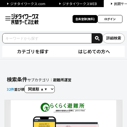
ジチタイワークス.com
ジチタイワークスWEB
民間サ
会員登録(無料)
ログイン
詳細検索
カテゴリを探す
はじめての方へ
【避難所運営】に関する検索結
検索条件
サブカテゴリ：
避難所運営
32
件
並び順