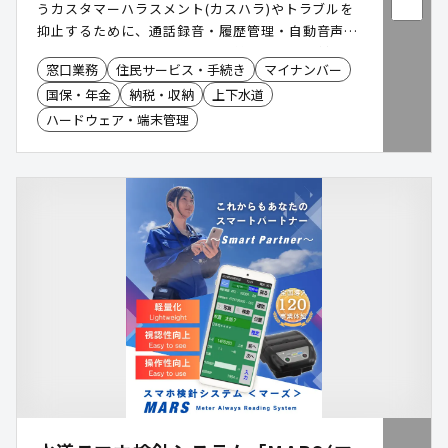
うカスタマーハラスメント(カスハラ)やトラブルを
抑止するために、通話録音・履歴管理・自動音声ガ
イダンスをオールインワンで提供する電話応対支援
窓口業務
住民サービス・手続き
マイナンバー
ソリューションです。既存の電話機に接続するだけ
国保・年金
納税・収納
上下水道
で導入でき、職員を守りつつ電話業務の効率化と住
民サービス向上を両立します。
ハードウェア・端末管理