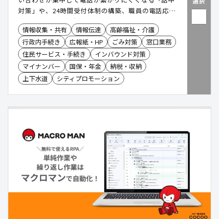
選択
対策」や、24時間受付体制の構築、職員の電話応対
に伴う業務負担の削減を目的としています。自社開
情報収集・共有
情報伝達
高齢福祉・介護
発による柔軟なシステム連携や、複数拠点による
行政内手続き
広報紙・HP
ごみ対策
窓口業務
BCP対策、強固なセキュリティ(ISMS等)を備えたク
ラウドサービス「DHK CLOUD」の活用事例が豊富
住民サービス・手続き
インバウンド対策
に紹介されています。
マイナンバー
国保・年金
納税・収納
上下水道
シティプロモーション