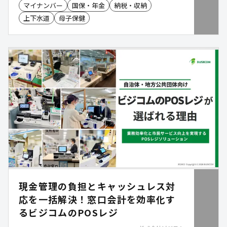
し、業務の効率化を実現します。
マイナンバー
国保・年金
納税・収納
上下水道
母子保健
現金管理の負担とキャッシュレス対
応を一括解決！窓口会計を効率化す
るビジコムのPOSレジ