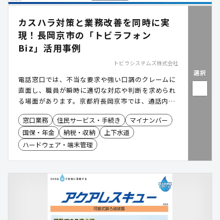
カスハラ対策と業務改善を同時に実
現！長岡京市の「トビラフォン
Biz」活用事例
トビラシステムズ株式会社
選択
電話窓口では、不当な要求や強い口調のクレームに
直面し、職員が瞬時に適切な対応や判断を求められ
る場面があります。京都府長岡京市では、通話内容
の共有不足や録音運用の負担といった課題を抱えて
窓口業務
住民サービス・手続き
マイナンバー
いました。トビラフォン Bizの導入により、全通話
国保・年金
納税・収納
上下水道
の自動録音と録音告知を実現し、カスハラ対策と職
員の対応品質向上を同時に進めています。
ハードウェア・端末管理