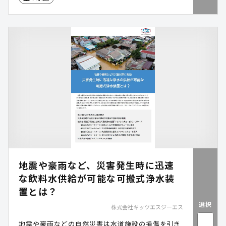
しています。こうした課題を解決するために様々な
対策が講じられていますが、中でも、山間部の小規
模自治体・水道事業体にとって大きなメリットとな
るのが、「可搬式浄水装置」の導入です。本資料で
は、小規模な自治体・水道事業体が抱える課題や解
決策を解説しつつ、当社が展開する可搬式浄水装置
「アクアレスキュー」のユースケースや特長をご紹
介します。
地震や豪雨など、災害発生時に迅速
な飲料水供給が可能な可搬式浄水装
置とは？
選択
株式会社キッツエスジーエス
地震や豪雨などの自然災害は水道施設の損傷を引き