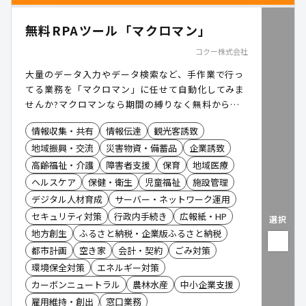
無料RPAツール「マクロマン」
コクー株式会社
大量のデータ入力やデータ検索など、手作業で行っ
てる業務を「マクロマン」に任せて自動化してみま
せんか?マクロマンなら期間の縛りなく無料から利
用できます。
情報収集・共有
情報伝達
観光客誘致
地域振興・交流
災害物資・備蓄品
企業誘致
高齢福祉・介護
障害者支援
保育
地域医療
ヘルスケア
保健・衛生
児童福祉
施設管理
デジタル人材育成
サーバー・ネットワーク運用
セキュリティ対策
行政内手続き
広報紙・HP
選択
地方創生
ふるさと納税・企業版ふるさと納税
都市計画
空き家
会計・契約
ごみ対策
環境保全対策
エネルギー対策
カーボンニュートラル
農林水産
中小企業支援
雇用維持・創出
窓口業務