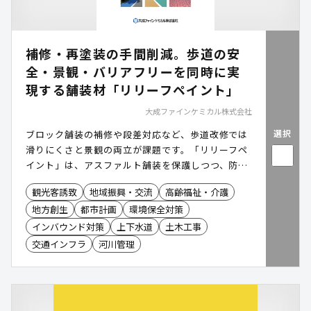
補修・再塗装の手間削減。歩道の安
全・景観・バリアフリーを同時に実
現する舗装材「リリーフペイント」
大成ファインケミカル株式会社
選択
ブロック舗装の補修や段差対応など、歩道改修では
滑りにくさと景観の両立が課題です。「リリーフペ
イント」は、アスファルト舗装を保護しつつ、防滑
性とデザイン性を短工期で実現する舗装工法。高い
観光客誘致
地域振興・交流
高齢福祉・介護
耐候性とほとんど段差のない仕上げで転倒リスクと
地方創生
都市計画
環境保全対策
維持コストを同時に軽減します。公園・歩道・公共
施設など、幅広い場所で導入が進む安全で美しい舗
インバウンド対策
上下水道
土木工事
装技術です。
交通インフラ
河川管理