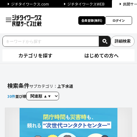
ジチタイワークス.com
ジチタイワークスWEB
民間サ
会員登録(無料)
ログイン
詳細検索
カテゴリを探す
はじめての方へ
【上下水道】に関する検索結果
検索条件
サブカテゴリ：
上下水道
30
件
並び順