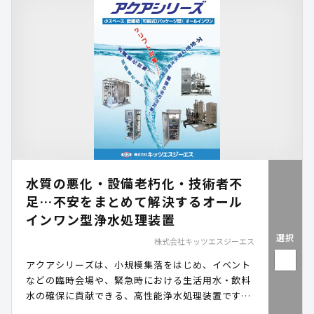
水質の悪化・設備老朽化・技術者不
足…不安をまとめて解決するオール
インワン型浄水処理装置
選択
株式会社キッツエスジーエス
アクアシリーズは、小規模集落をはじめ、イベント
などの臨時会場や、緊急時における生活用水・飲料
水の確保に貢献できる、高性能浄水処理装置です。
MF膜(精密ろ過膜)やUF膜(限外ろ過膜)を用いた精密