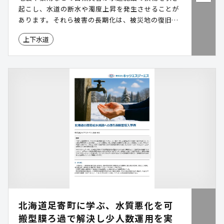
起こし、水道の断水や濁度上昇を発生させることが
あります。それら被害の長期化は、被災地の復旧・
復興を遅らせる原因にもなりえる重要な問題です。
上下水道
各自治体・水道事業体は水道の災害対策を進めてお
り、近年では、災害発生時に起こる不測の事態に対
応、かつ迅速な浄水の供給が可能な「可搬式浄水装
置」が注目されています。本資料では、我が国にお
ける自然災害の現状や過去の被災状況などを解説し
つつ、当社が展開する可搬式浄水装置「アクアレス
キュー」を被災地・被災予測地に導入したユースケ
ースや、アクアレスキューの特長などをご紹介しま
す。
北海道足寄町に学ぶ、水質悪化を可
搬型膜ろ過で解決し少人数運用を実