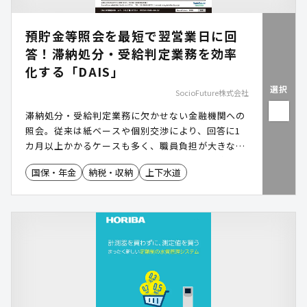
預貯金等照会を最短で翌営業日に回
答！滞納処分・受給判定業務を効率
化する「DAIS」
選択
SocioFuture株式会社
滞納処分・受給判定業務に欠かせない金融機関への
照会。従来は紙ベースや個別交渉により、回答に1
カ月以上かかるケースも多く、職員負担が大きな課
題でした。DAISは、LGWAN-ASPサービスで全国の
国保・年金
納税・収納
上下水道
金融機関と安全・迅速につながる共同利用型サービ
スです。照会・回答業務を電子化し、最短で翌営業
日に回答を得られる仕組みにより、業務効率化と住
民サービスの向上を同時に実現します。