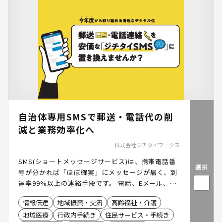
自治体専用SMSで郵送・電話代の削
減と業務効率化へ
株式会社ジチタイワークス
SMS(ショートメッセージサービス)は、携帯電話番
選択
号が分かれば「ほぼ確実」にメッセージが届く、到
達率99%以上の連絡手段です。 電話、Eメール、郵
便物など、従来の連絡手段に替わる新たなツールと
情報伝達
地域振興・交流
高齢福祉・介護
して注目されています。 「ジチタイSMS」は、自治
地域医療
行政内手続き
住民サービス・手続き
体から住民へのSMS配信を高品質かつ簡単に実現