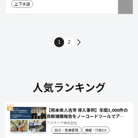
上下水道
ろ過法を採用しており、水中の不純物だけでなく、
原虫クリプトスポリジウム等も確実に除去します。
1
2
人気ランキング
【熊本県人吉市 導入事例】年間3,000件の
鳥獣捕獲報告をノーコードツールでアプ
リ化し、月50時間の庁内作業を削減
アステリア株式会社
防災・危機管理
情報・行政DX
産業振興・農林水産