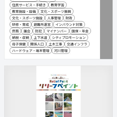
住民サービス・手続き
教育学習
教育施設・設備
文化・スポーツ振興
文化・スポーツ施設
人事管理
財政
研修・育成
避難所運営
インバウンド対策
庶務
議会
防犯
マイナンバー
国保・年金
納税・収納
上下水道
シティプロモーション
母子保健
関係人口
土木工事
交通インフラ
ハードウェア・端末管理
河川管理