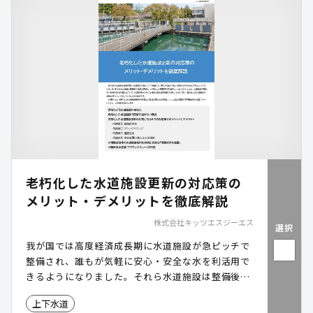
を実現します。
老朽化した水道施設更新の対応策の
メリット・デメリットを徹底解説
株式会社キッツエスジーエス
選択
我が国では高度経済成長期に水道施設が急ピッチで
整備され、誰もが気軽に安心・安全な水を利活用で
きるようになりました。それら水道施設は整備後半
世紀が経過し、老朽化による更新時期を迎えつつあ
上下水道
ります。しかし、人口動態の変化など複数の要因が