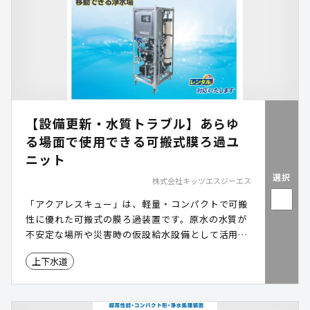
【設備更新・水質トラブル】あらゆ
る場面で使用できる可搬式膜ろ過ユ
ニット
選択
株式会社キッツエスジーエス
「アクアレスキュー」は、軽量・コンパクトで可搬
性に優れた可搬式の膜ろ過装置です。原水の水質が
不安定な場所や災害時の仮設給水設備として活用で
き、1台で常設・仮設両方のニーズに対応。電源は
上下水道
家庭用100Vで、全自動運転や遠隔監視にも対応し、
無人運用が可能です。