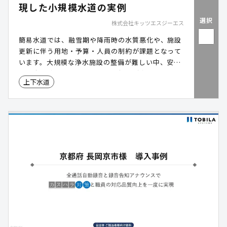
現した小規模水道の実例
選択
株式会社キッツエスジーエス
簡易水道では、融雪期や降雨時の水質悪化や、施設
更新に伴う用地・予算・人員の制約が課題となって
います。大規模な浄水施設の整備が難しい中、安定
した水質確保と維持管理負担の軽減が求められてい
上下水道
ます。本ページ(ダウンロード資料)では、北海道足
寄町において、水質基準超過や施設更新の制約に直
面した簡易水道が、可搬式浄水装置「アクアレスキ
ュー」の導入により、省スペースで安定供給と省力
運用を実現した具体事例をご紹介します。