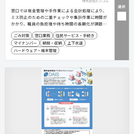
株式会社ビジコム
選択
窓口では現金管理や手作業による会計処理により、
ミス防止のための二重チェックや集計作業に時間が
かかり、職員の負担増や待ち時間の長期化が課題で
す。ビジコムのPOSレジは、自動釣り銭機やキャッ
ごみ対策
窓口業務
住民サービス・手続き
シュレス決済、データ連携により、会計業務の効率
マイナンバー
納税・収納
上下水道
化と正確性向上を実現し、窓口業務の負担軽減と住
民サービス向上に貢献します。
ハードウェア・端末管理