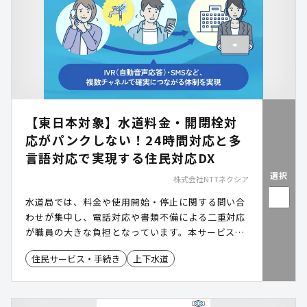
【東日本対象】水道料金・開閉栓対
応がパンクしない！24時間対応と多
言語対応で実現する住民対応DX
選択
株式会社NTTネクシア
水道局では、料金や使用開始・停止に関する問い合
わせが集中し、電話対応や書類不備による二重対応
が職員の大きな負担となっています。本サービス
は、IVR(自動音声応答システム)・ボイスボット・チ
住民サービス・手続き
上下水道
ャットボット・SMS・LINE通知などを組み合わせる
ことで、自己完結率を高め、コール数を削減。住民
にとっても待ち時間なく24時間手続きできる利便性