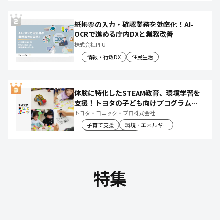
紙帳票の入力・確認業務を効率化！AI-
OCRで進める庁内DXと業務改善
株式会社PFU
情報・行政DX
住民生活
体験に特化したSTEAM教育、環境学習を
支援！トヨタの子ども向けプログラムで
社会や将来について楽しく学べる体験機
トヨタ・コニック・プロ株式会社
会を創出
子育て支援
環境・エネルギー
教育文化・スポーツ
特集