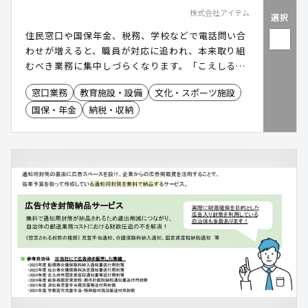
株式会社アイテム
選択
住民窓口や国保年金、税務、学校などで電話問い合
わせが増えると、職員が対応に追われ、本来取り組
むべき業務に集中しづらくなります。「こえしる
べ」は、複雑化する住民からの問い合わせに対し、
窓口業務
教育施設・設備
文化・スポーツ施設
AIボイスボットを活用した 電話DX で応対を自動化
国保・年金
納税・収納
します 。窓口業務の「 働き方改革 」を強力に推進
し、職員の 電話応対による業務中断の防止 を実現
。ネット予約やアプリに不慣れな層への デジタルデ
バイド対策 としても有効で、すべての住民が等しく
行政サービスにアクセスできる環境を構築します。