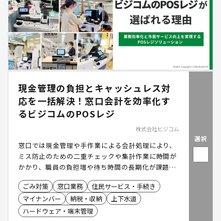
現金管理の負担とキャッシュレス対
応を一括解決！窓口会計を効率化す
るビジコムのPOSレジ
株式会社ビジコム
選択
窓口では現金管理や手作業による会計処理により、
ミス防止のための二重チェックや集計作業に時間が
かかり、職員の負担増や待ち時間の長期化が課題で
す。ビジコムのPOSレジは、自動釣り銭機やキャッ
ごみ対策
窓口業務
住民サービス・手続き
シュレス決済、データ連携により、会計業務の効率
マイナンバー
納税・収納
上下水道
化と正確性向上を実現し、窓口業務の負担軽減と住
民サービス向上に貢献します。
ハードウェア・端末管理