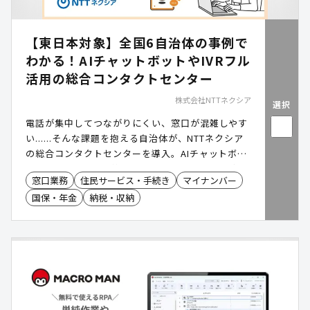
【東日本対象】全国6自治体の事例で
わかる！AIチャットボットやIVRフル
活用の総合コンタクトセンター
株式会社NTTネクシア
選択
電話が集中してつながりにくい、窓口が混雑しやす
い......そんな課題を抱える自治体が、NTTネクシア
の総合コンタクトセンターを導入。AIチャットボッ
トやIVR(自動音声応答)を活用することで、問い合わ
窓口業務
住民サービス・手続き
マイナンバー
せ対応を効率化し、住民サービスの向上と時間外対
国保・年金
納税・収納
応を実現しました。資料では、全国6自治体の導入
背景・課題・成果を詳しくご紹介しています。