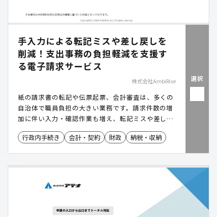
手入力による転記ミスや差し戻しを
削減！支出事務の負担軽減を支援す
る電子請求サービス
選択
株式会社AmbiRise
紙の請求書の転記や伝票起票、会計審査は、多くの
自治体で職員負担の大きい業務です。請求件数の増
加に伴い入力・確認作業も増え、転記ミスや差し戻
し対応のほか、学校や出先機関を含めた運用管理が
行政内手続き
会計・契約
財政
納税・収納
課題となるケースもあります。「Haratte(ハラッ
テ)」は、事業者による請求書の電子発行と、自治体
側での伝票起票の効率化を実現する電子請求サービ
スで、既存の財務会計システムを大きく変更するこ
となく、請求書の電子化から伝票起票までを効率化
し、支出事務のDX推進を支援します。