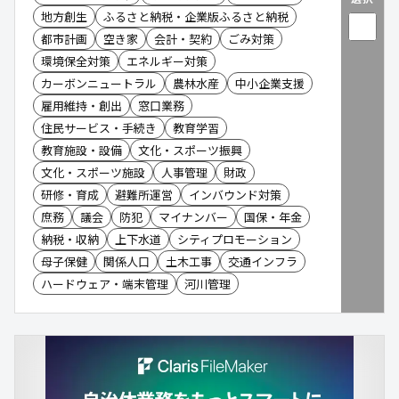
地方創生
ふるさと納税・企業版ふるさと納税
都市計画
空き家
会計・契約
ごみ対策
環境保全対策
エネルギー対策
カーボンニュートラル
農林水産
中小企業支援
雇用維持・創出
窓口業務
住民サービス・手続き
教育学習
教育施設・設備
文化・スポーツ振興
文化・スポーツ施設
人事管理
財政
研修・育成
避難所運営
インバウンド対策
庶務
議会
防犯
マイナンバー
国保・年金
納税・収納
上下水道
シティプロモーション
母子保健
関係人口
土木工事
交通インフラ
ハードウェア・端末管理
河川管理