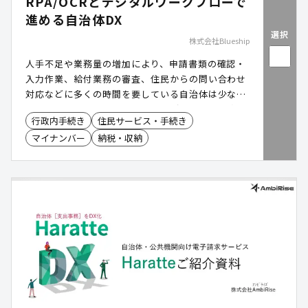
RPA/OCRとデジタルワークフローで
進める自治体DX
選択
株式会社Blueship
人手不足や業務量の増加により、申請書類の確認・
入力作業、給付業務の審査、住民からの問い合わせ
対応などに多くの時間を要している自治体は少なく
ありません。また、紙とデジタルが混在した業務フ
行政内手続き
住民サービス・手続き
ローや庁内の情報共有不足により、業務効率化が進
マイナンバー
納税・収納
みにくい状況も見受けられます。本サービスは、
RPA/OCRを活用した定型業務の自動化と、デジタル
ワークフローによる業務プロセス改革を支援しま
す。申請・承認・給付のオンライン化や住民問い合
わせ対応の一元化を実現し、職員負担の軽減と住民
サービス向上の両立を支援します。