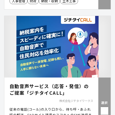
人事管理
財政
納税・収納
土木工事
自動音声サービス（応答・発信）の
ご提案「ジチタイCALL」
株式会社ジチタイワークス
選択
従来の電話(コール)の入り口から、待ち呼・あふれ
呼の解消、FAQサイト誘導やスマホへのSMS送信ま