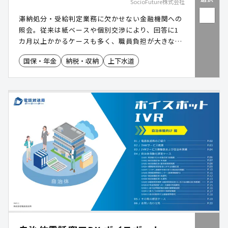
SocioFuture株式会社
滞納処分・受給判定業務に欠かせない金融機関への
照会。従来は紙ベースや個別交渉により、回答に1
カ月以上かかるケースも多く、職員負担が大きな課
題でした。DAISは、LGWAN-ASPサービスで全国の
国保・年金
納税・収納
上下水道
金融機関と安全・迅速につながる共同利用型サービ
スです。照会・回答業務を電子化し、最短で翌営業
日に回答を得られる仕組みにより、業務効率化と住
民サービスの向上を同時に実現します。