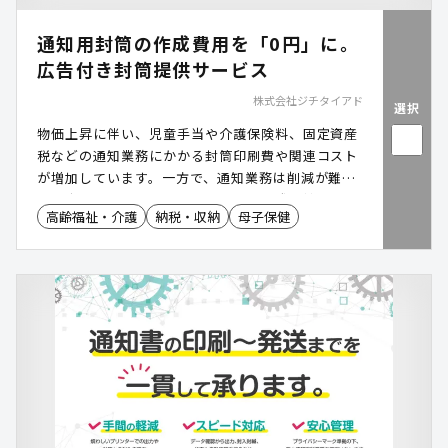
通知用封筒の作成費用を「0円」に。
広告付き封筒提供サービス
株式会社ジチタイアド
選択
物価上昇に伴い、児童手当や介護保険料、固定資産
税などの通知業務にかかる封筒印刷費や関連コスト
が増加しています。一方で、通知業務は削減が難し
い固定的経費です。本サービスは、株式会社ジチタ
高齢福祉・介護
納税・収納
母子保健
イアドが企業広告費を活用し、通知用封筒を無償で
納品することで、封筒印刷費の削減を実現します。