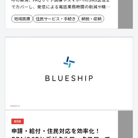
でカバーし、発信による電話業務時間の削減や精神
的負担の軽減など、現実的な使える自動音声サービ
地域医療
住民サービス・手続き
納税・収納
スです。
NEW
申請・給付・住民対応を効率化！