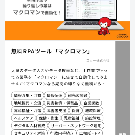
無料RPAツール「マクロマン」
コクー株式会社
大量のデータ入力やデータ検索など、手作業で行っ
てる業務を「マクロマン」に任せて自動化してみま
せんか?マクロマンなら期間の縛りなく無料から利
用できます。
情報収集・共有
情報伝達
観光客誘致
地域振興・交流
災害物資・備蓄品
企業誘致
高齢福祉・介護
障害者支援
保育
地域医療
ヘルスケア
保健・衛生
児童福祉
施設管理
デジタル人材育成
サーバー・ネットワーク運用
セキュリティ対策
行政内手続き
広報紙・HP
選択