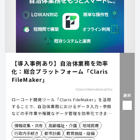
【導入事例あり】自治体業務を効率
化：総合プラットフォーム「Claris
FileMaker」
Claris International Inc.
選択
ローコード開発ツール「Claris FileMaker」を活用
することで、自治体業務におけるデータ入力・参照
などの手作業や複雑なデータ管理を効率化できま
す。LGWAN やマイナンバーを利用する事務系ネッ
情報収集・共有
高齢福祉・介護
地域医療
トワークでのデータ共有もでき、職員の業務負担が
行政内手続き
都市計画
教育施設・設備
軽減します。