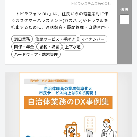
トビラシステムズ株式会社
選択
「トビラフォン Biz」は、住民からの電話応対に伴
うカスタマーハラスメント(カスハラ)やトラブルを
抑止するために、通話録音・履歴管理・自動音声ガ
イダンスをオールインワンで提供する電話応対支援
窓口業務
住民サービス・手続き
マイナンバー
ソリューションです。既存の電話機に接続するだけ
国保・年金
納税・収納
上下水道
で導入でき、職員を守りつつ電話業務の効率化と住
民サービス向上を両立します。
ハードウェア・端末管理