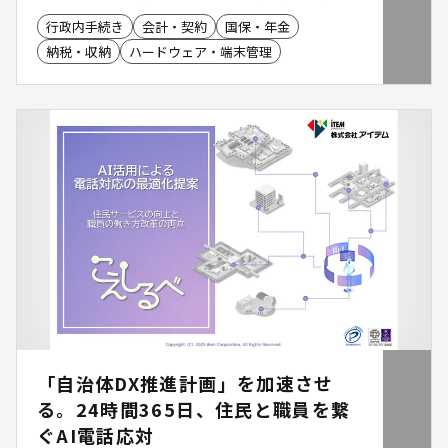
本サービスは、給与支払報告書など税務課業務に特
行政内手続き
会計・契約
国保・年金
化したAI-OCRにより、事前レイアウト登録なしで
納税・収納
ハードウェア・端末管理
非定型・手書き帳票も最大99.9%(※)の高精度でデ
ータ化。無料トライアルで、実際の帳票を使った効
果検証も可能です。 ※非定型・手書きを含む、OCR
対象項目の最大読み取り精度
「自治体DX推進計画」を加速させ
る。24時間365日、住民と職員を繋
ぐAI電話応対