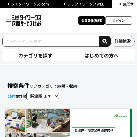
ジチタイワークス.com
ジチタイワークスWEB
民間サ
会員登録(無料)
ログイン
詳細検索
カテゴリを探す
はじめての方へ
【納税・収納】に関する検索結
検索条件
サブカテゴリ：
納税・収納
26
件
並び順