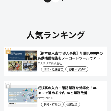
人気ランキング
【熊本県人吉市 導入事例】年間3,000件の
鳥獣捕獲報告をノーコードツールでアプ
リ化し、月50時間の庁内作業を削減
アステリア株式会社
防災・危機管理
情報・行政DX
産業振興・農林水産
紙帳票の入力・確認業務を効率化！AI-
OCRで進める庁内DXと業務改善
株式会社PFU
情報・行政DX
住民生活