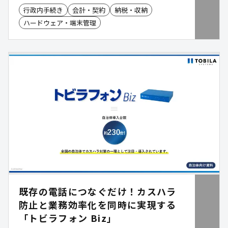
より、首長印を含む公印の電子化を安全に実現しま
行政内手続き
会計・契約
納税・収納
す。LGPKIの課題を解消しつつ、既存システムとの
ハードウェア・端末管理
連携やリモート署名にも対応。文書交付の効率化を
強力に後押しし、庁内事務の確実なデジタル化を支
援します。
既存の電話につなぐだけ！カスハラ
防止と業務効率化を同時に実現する
「トビラフォン Biz」