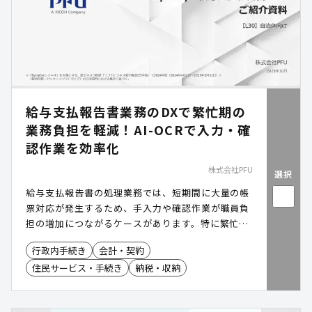
給与支払報告書業務のDXで繁忙期の
業務負担を軽減！AI-OCRで入力・確
認作業を効率化
株式会社PFU
選択
給与支払報告書の処理業務では、短期間に大量の帳
票対応が発生するため、手入力や確認作業が職員負
担の増加につながるケースがあります。特に繁忙期
は、限られた人員で正確かつ効率的に処理すること
行政内手続き
会計・契約
が求められています。「DynaEye 給与支払報告書
住民サービス・手続き
納税・収納
OCR」は、帳票の仕分けからデータ化、確認・修
正、税務システム連携までを効率化し、課税事務の
負担軽減と業務のデジタル化を支援します。