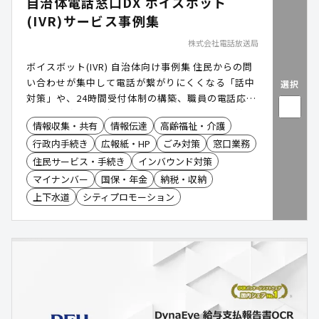
自治体電話窓口DX ボイスボット
(IVR)サービス事例集
株式会社電話放送局
ボイスボット(IVR) 自治体向け事例集 住民からの問
い合わせが集中して電話が繋がりにくくなる「話中
選択
対策」や、24時間受付体制の構築、職員の電話応対
に伴う業務負担の削減を目的としています。自社開
情報収集・共有
情報伝達
高齢福祉・介護
発による柔軟なシステム連携や、複数拠点による
行政内手続き
広報紙・HP
ごみ対策
窓口業務
BCP対策、強固なセキュリティ(ISMS等)を備えたク
ラウドサービス「DHK CLOUD」の活用事例が豊富
住民サービス・手続き
インバウンド対策
に紹介されています。
マイナンバー
国保・年金
納税・収納
上下水道
シティプロモーション