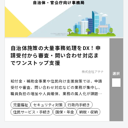
自治体施策の大量事務処理をDX！申
請受付から審査・問い合わせ対応ま
でワンストップ支援
株式会社アテナ
選択
給付金・補助金事業や住民向け支援施策では、申請
受付や審査、問い合わせ対応などの業務が集中し、
職員負担の増加や人員確保、業務の属人化が課題と
なるケースがあります。「自治体・官公庁向け事務
児童福祉
セキュリティ対策
行政内手続き
局」は、申請書の作成・発送から受付、AI-OCRに
住民サービス・手続き
国保・年金
納税・収納
よるデータ化、審査、不備対応、コールセンター運
営までをワンストップで支援。業務の標準化や進捗
の可視化を通じて、事務局運営の効率化と省人化の