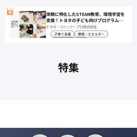
体験に特化したSTEAM教育、環境学習を
支援！トヨタの子ども向けプログラムで
社会や将来について楽しく学べる体験機
トヨタ・コニック・プロ株式会社
会を創出
子育て支援
環境・エネルギー
教育文化・スポーツ
特集