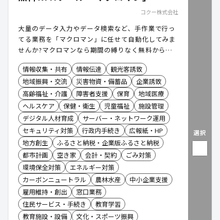
コクー株式会社
大量のデータ入力やデータ検索など、手作業で行っ
てる業務を「マクロマン」に任せて自動化してみま
せんか?マクロマンなら期間の縛りなく無料から利
用できます。
情報収集・共有
情報伝達
観光客誘致
地域振興・交流
災害物資・備蓄品
企業誘致
高齢福祉・介護
障害者支援
保育
地域医療
ヘルスケア
保健・衛生
児童福祉
施設管理
デジタル人材育成
サーバー・ネットワーク運用
セキュリティ対策
行政内手続き
広報紙・HP
選択
地方創生
ふるさと納税・企業版ふるさと納税
都市計画
空き家
会計・契約
ごみ対策
環境保全対策
エネルギー対策
カーボンニュートラル
農林水産
中小企業支援
雇用維持・創出
窓口業務
住民サービス・手続き
教育学習
教育施設・設備
文化・スポーツ振興