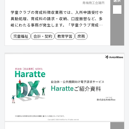
選択
青梅商工会議所
学童クラブの育成料徴収業務では、入所申請受付や
異動処理、育成料の請求・収納、口座振替など、多
岐にわたる事務が発生します。「学童クラブ育成料
徴収システム」は、20年以上にわたり自治体の要望
児童福祉
会計・契約
教育学習
庶務
を反映しながら機能を改善し、自治体ごとの運用に
合わせたカスタマイズにも対応が可能。受付から収
納までの業務を一元管理し、学童保育事務の効率化
を支援します。