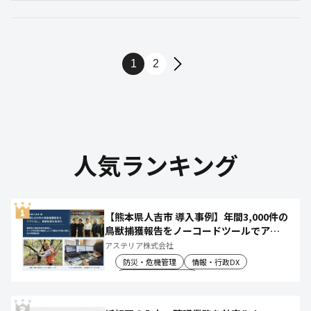
1
2
人気ランキング
【熊本県人吉市 導入事例】年間3,000件の
鳥獣捕獲報告をノーコードツールでアプ
リ化し、月50時間の庁内作業を削減
アステリア株式会社
防災・危機管理
情報・行政DX
産業振興・農林水産