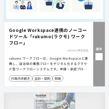
Google Workspace連携のノーコー
ドツール「rakumo(ラクモ) ワーク
フロー」
選択
rakumo 株式会社
rakumo ワークフローは、Google Workspaceと連
携し、自治体の業務フローをデジタル化するクラウ
ド型ワークフローシステムです。申請・承認プロセ
スを効率化し、紙ベースの業務を削減。ノーコード
行政内手続き
会計・契約
財政
で申請書作成が可能で、スマホ・タブレット対応に
より、場所を問わずスムーズな業務運営を実現しま
す。