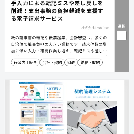
手入力による転記ミスや差し戻しを
削減！支出事務の負担軽減を支援す
る電子請求サービス
選択
株式会社AmbiRise
紙の請求書の転記や伝票起票、会計審査は、多くの
自治体で職員負担の大きい業務です。請求件数の増
加に伴い入力・確認作業も増え、転記ミスや差し戻
し対応のほか、学校や出先機関を含めた運用管理が
行政内手続き
会計・契約
財政
納税・収納
課題となるケースもあります。「Haratte(ハラッ
テ)」は、事業者による請求書の電子発行と、自治体
側での伝票起票の効率化を実現する電子請求サービ
スで、既存の財務会計システムを大きく変更するこ
となく、請求書の電子化から伝票起票までを効率化
し、支出事務のDX推進を支援します。