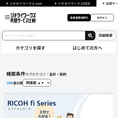
ジチタイワークス.com
ジチタイワークスWEB
民間サ
会員登録(無料)
ログイン
詳細検索
カテゴリを探す
はじめての方へ
【会計・契約】に関する検索結
検索条件
サブカテゴリ：
会計・契約
28
件
並び順