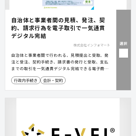
自治体と事業者間の見積、発注、契
約、請求行為を電子取引で一気通貫
デジタル完結
選択
株式会社インフォマート
自治体と事業者間で行われる、見積提出と受取、発
注と受注、契約手続き、請求書の発行と受取、支払
までの取引を一気通貫デジタル完結できる電子商取
引基盤を提供しております。事業者含めたペーパー
行政内手続き
会計・契約
レス化で地域社会全体の電子化普及とともに、双方
の効率化を実現をご提案しております。