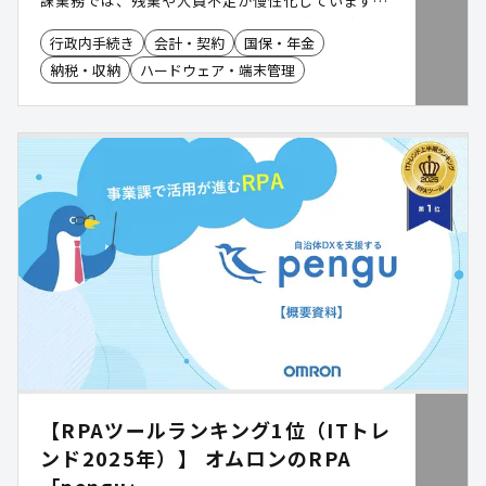
課業務では、残業や人員不足が慢性化しています。
本サービスは、給与支払報告書など税務課業務に特
行政内手続き
会計・契約
国保・年金
化したAI-OCRにより、事前レイアウト登録なしで
納税・収納
ハードウェア・端末管理
非定型・手書き帳票も最大99.9%(※)の高精度でデ
ータ化。無料トライアルで、実際の帳票を使った効
果検証も可能です。 ※非定型・手書きを含む、OCR
対象項目の最大読み取り精度
【RPAツールランキング1位（ITトレ
ンド2025年）】 オムロンのRPA