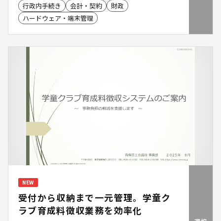
行政内手続き
会計・契約
財政
めた手厚いサポートにより、契約業務の負担を大幅
ハードウェア・端末管理
に軽減します。庁内の契約事務を安全かつ効率的に
進められる電子契約を実現します。
NEW
受付から収納まで一元管理。学童ク
ラブ育成料徴収業務を効率化