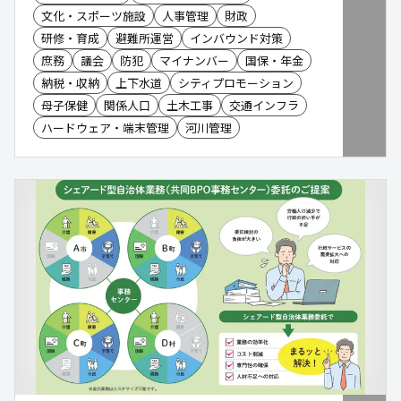
文化・スポーツ施設
人事管理
財政
研修・育成
避難所運営
インバウンド対策
庶務
議会
防犯
マイナンバー
国保・年金
納税・収納
上下水道
シティプロモーション
母子保健
関係人口
土木工事
交通インフラ
ハードウェア・端末管理
河川管理