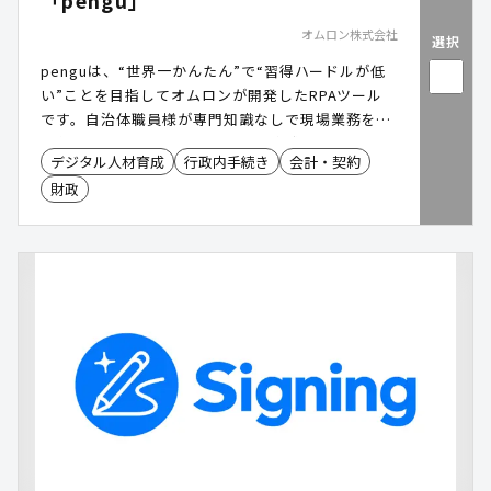
「pengu」
オムロン株式会社
選択
penguは、“世界一かんたん”で“習得ハードルが低
い”ことを目指してオムロンが開発したRPAツール
です。自治体職員様が専門知識なしで現場業務を自
動化できるよう、マンツーマンの育成プログラムも
デジタル人材育成
行政内手続き
会計・契約
用意。業務効率化・人材育成・コスト削減を同時に
財政
実現します。