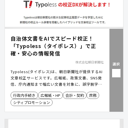
自治体文書をAIでスピード校正！
「Typoless（タイポレス）」で正
確・安心の情報発信
株式会社朝日新聞社
選択
Typoless(タイポレス)は、朝日新聞社が提供するAI
文章校正サービスです。広報紙、政策文書、SNS発
信、庁内通知まで幅広い文書を対象に、誤字脱字や
表記揺れを効率的にチェック。自治体独自ルールの
行政内手続き
広報紙・HP
会計・契約
庶務
カスタム登録や炎上リスク検知機能も備え、正確で
シティプロモーション
信頼性の高い情報発信を支援します。