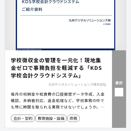
学校徴収金の管理を一元化！現地集
金ゼロで事務負担を軽減する「KDS
学校会計クラウドシステム」
選択
九州デジタルソリューションズ株式会社
毎月の校納金や給食費の口座振替データ作成、入金
確認、未納者対応、返金処理など、学校事務の中で
も特に時間を取られる業務ではないでしょうか。
「KDS学校会計クラウドシステム」は、これらの業
会計・契約
教育施設・設備
庶務
務をクラウドで一元管理できるサービスです。現金
のやり取りをなくし、転記ミスや事務負担を削減