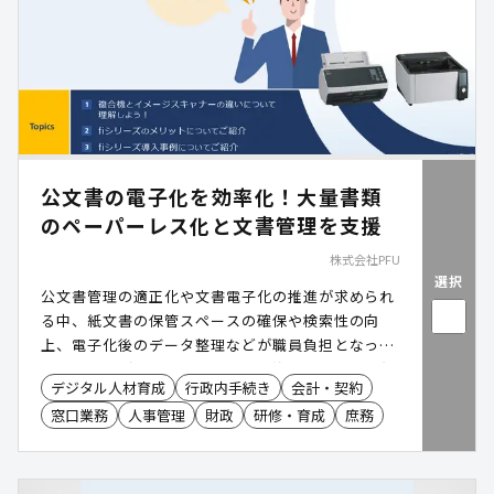
公文書の電子化を効率化！大量書類
のペーパーレス化と文書管理を支援
株式会社PFU
選択
公文書管理の適正化や文書電子化の推進が求められ
る中、紙文書の保管スペースの確保や検索性の向
上、電子化後のデータ整理などが職員負担となって
いるケースがあります。特に、契約書や申請書、各
デジタル人材育成
行政内手続き
会計・契約
種帳票などを大量に取り扱う業務では、スキャン作
窓口業務
人事管理
財政
研修・育成
庶務
業やファイル管理に多くの工数を要する傾向があり
ます。業務用イメージスキャナー「RICOH fi
Series」は、高速かつ安定した文書電子化とファイ
ル整理の自動化により、文書管理業務の効率化とペ