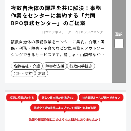
複数自治体の課題を共に解決！事務
作業をセンターに集約する「共同
BPO事務センター」のご提案
日本ビジネスデータープロセシングセンター
選択
複数自治体の事務作業をセンターに集約。介護・国
保・税務・障害・子育てなど定型事務をアウトソー
シングできるサービスです。島しょ・山間部など人
員確保が難しい自治体でも、持続可能な行政経営基
高齢福祉・介護
障害者支援
行政内手続き
盤の確立と、住民サービスの更なる向上を目指しま
会計・契約
財政
す。