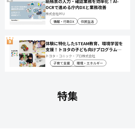
紙帳票の入力・確認業務を効率化！AI-
OCRで進める庁内DXと業務改善
株式会社PFU
情報・行政DX
住民生活
体験に特化したSTEAM教育、環境学習を
支援！トヨタの子ども向けプログラムで
社会や将来について楽しく学べる体験機
トヨタ・コニック・プロ株式会社
会を創出
子育て支援
環境・エネルギー
教育文化・スポーツ
特集