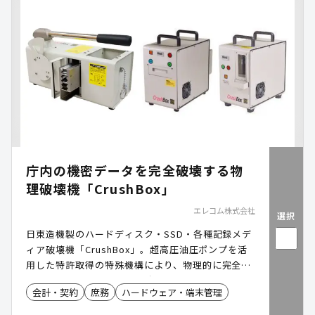
庁内の機密データを完全破壊する物
理破壊機「CrushBox」
エレコム株式会社
選択
日東造機製のハードディスク・SSD・各種記録メデ
ィア破壊機「CrushBox」。超高圧油圧ポンプを活
用した特許取得の特殊機構により、物理的に完全破
壊。世界20カ国以上の官公庁やISMS/プライバシー
会計・契約
庶務
ハードウェア・端末管理
マーク運用企業で採用されており、自治体の情報漏
えい対策に最適です。