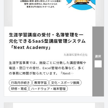
生涯学習講座の受付・名簿管理を一
元化できるSaaS型講座管理システム
「Next Academy」
丸善雄松堂株式会社
選択
生涯学習事業では、施設ごとに分散した講座情報や
電話・窓口での受付、Excel管理の名簿など、多く
の事務に時間が取られています。「Next
Academy(ネクストアカデミー)」は、講座情報の登
行政内手続き
教育学習
文化・スポーツ振興
録から申込受付、出欠管理、決済、帳票作成までを
研修・育成
ハードウェア・端末管理
一つのシステムで完結でき、庁内の情報連携と業務
負担の軽減を実現します。オンライン講座にも対応
し、住民への情報発信も効率化します。