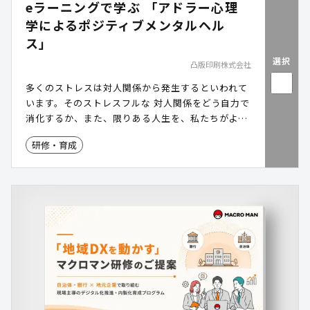
eラーニングで学ぶ 「アドラー心理
学によるポジティブメンタルヘル
ス」
選択
凸版印刷株式会社
多くのストレスは対人関係から発生するといわれて
います。そのストレスフルな 対人関係をどう自力で
消化するか、また、限りある人生を、私たちがより
良く幸福に生きるにはどうしたらいいのか。アドラ
研修・育成
ー心理学をベースにした本eラーニングを通じて、
マインドセットを変える現実的な方法を学んでいた
だけます。