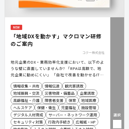
NEW
「地域DXを動かす」マクロマン研修
のご案内
コクー株式会社
地元企業のDX・業務効率化支援において、以下のよ
うな壁に直面していませんか? 「RPAは高額で、地
元企業に勧めにくい」 「自社で改善を動かせるIT人
材が不足している」 本日は、自治体様・銀行様がハ
情報収集・共有
情報伝達
観光客誘致
ブとなり、地元企業のDXを後押しする「マクロマン
地域振興・交流
災害物資・備蓄品
企業誘致
研修」のご案内です。
高齢福祉・介護
障害者支援
保育
地域医療
ヘルスケア
保健・衛生
児童福祉
施設管理
デジタル人材育成
サーバー・ネットワーク運用
選択
セキュリティ対策
行政内手続き
広報紙・HP