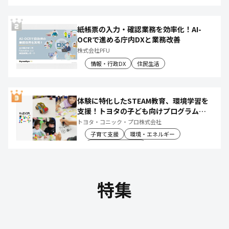
産業振興・農林水産
紙帳票の入力・確認業務を効率化！AI-
OCRで進める庁内DXと業務改善
株式会社PFU
情報・行政DX
住民生活
体験に特化したSTEAM教育、環境学習を
支援！トヨタの子ども向けプログラムで
社会や将来について楽しく学べる体験機
トヨタ・コニック・プロ株式会社
会を創出
子育て支援
環境・エネルギー
教育文化・スポーツ
特集