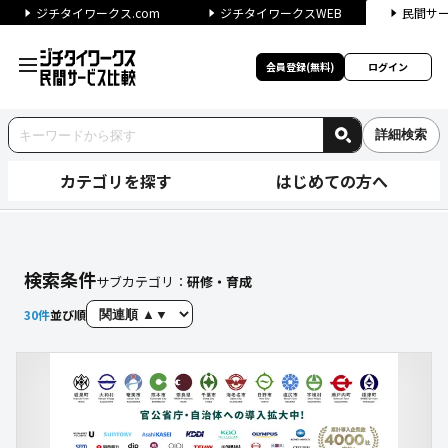
ジチタイワークス.com
ジチタイワークスWEB
民間サ
会員登録(無料)
ログイン
詳細検索
カテゴリを探す
はじめての方へ
【研修・育成】に関する検索結
検索条件
サブカテゴリ：
研修・育成
30
件
並び順