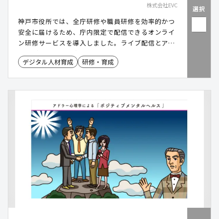
株式会社EVC
選択
神戸市役所では、全庁研修や職員研修を効率的かつ
安全に届けるため、庁内限定で配信できるオンライ
ン研修サービスを導入しました。ライブ配信とアー
カイブ配信を組み合わせることで「誰でも・いつで
デジタル人材育成
研修・育成
も・どこでも」学べる環境を整備。さらに動画を資
産化し、研修コンテンツとして継続活用できる仕組
みを構築することで、人材育成の効率化と研修効果
の最大化を実現しています。