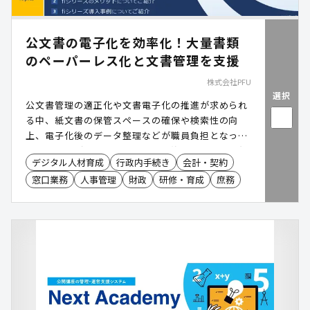
公文書の電子化を効率化！大量書類
のペーパーレス化と文書管理を支援
株式会社PFU
選択
公文書管理の適正化や文書電子化の推進が求められ
る中、紙文書の保管スペースの確保や検索性の向
上、電子化後のデータ整理などが職員負担となって
いるケースがあります。特に、契約書や申請書、各
デジタル人材育成
行政内手続き
会計・契約
種帳票などを大量に取り扱う業務では、スキャン作
窓口業務
人事管理
財政
研修・育成
庶務
業やファイル管理に多くの工数を要する傾向があり
ます。業務用イメージスキャナー「RICOH fi
Series」は、高速かつ安定した文書電子化とファイ
ル整理の自動化により、文書管理業務の効率化とペ
ーパーレス化・自治体DXの推進を支援します。