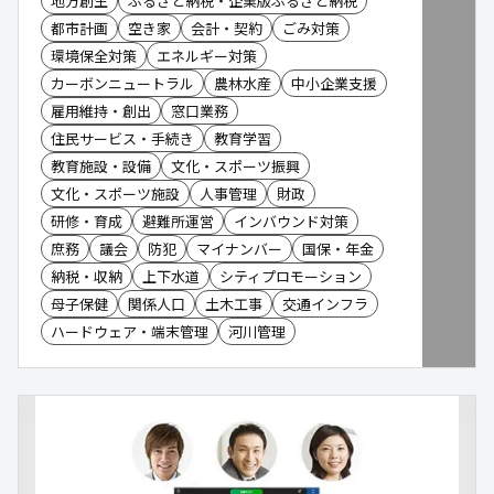
地方創生
ふるさと納税・企業版ふるさと納税
都市計画
空き家
会計・契約
ごみ対策
環境保全対策
エネルギー対策
カーボンニュートラル
農林水産
中小企業支援
雇用維持・創出
窓口業務
住民サービス・手続き
教育学習
教育施設・設備
文化・スポーツ振興
文化・スポーツ施設
人事管理
財政
研修・育成
避難所運営
インバウンド対策
庶務
議会
防犯
マイナンバー
国保・年金
納税・収納
上下水道
シティプロモーション
母子保健
関係人口
土木工事
交通インフラ
ハードウェア・端末管理
河川管理