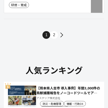
研修・育成
1
2
人気ランキング
【熊本県人吉市 導入事例】年間3,000件の
鳥獣捕獲報告をノーコードツールでアプ
リ化し、月50時間の庁内作業を削減
アステリア株式会社
防災・危機管理
情報・行政DX