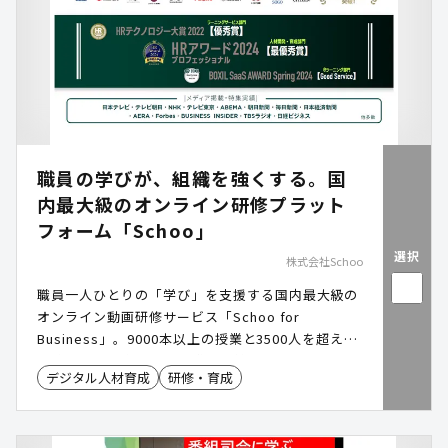
職員の学びが、組織を強くする。国
内最大級のオンライン研修プラット
フォーム「Schoo」
選択
株式会社Schoo
職員一人ひとりの「学び」を支援する国内最大級の
オンライン動画研修サービス「Schoo for
Business」。9000本以上の授業と3500人を超える
登壇者による実践的な知識を提供。階層別研修から
デジタル人材育成
研修・育成
自発的な学習の習慣化まで、組織の成長を支える仕
組みを構築できます。 #リスキリング #eラーニング
#DX