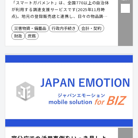
「スマートガバメント」は、全国770以上の自治体
が利用する調達支援サービスです(2025年11月時
点)。​地元の登録販売店と連携し、日々の物品調
達・管理業務を効率化。専用のWEBサイトやカタロ
災害物資・備蓄品
行政内手続き
会計・契約
グ冊子を通じて簡単に選定・発注できます。
財政
庶務