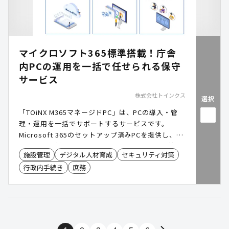
マイクロソフト365標準搭載！庁舎
内PCの運用を一括で任せられる保守
サービス
株式会社トインクス
選択
「TOiNX M365マネージドPC」は、PCの導入・管
理・運用を一括でサポートするサービスです。
Microsoft 365のセットアップ済みPCを提供し、セ
キュリティ対策や運用サポートを標準装備。自治体
施設管理
デジタル人材育成
セキュリティ対策
のIT管理負担を軽減し、DX推進を強力に支援しま
行政内手続き
庶務
す。