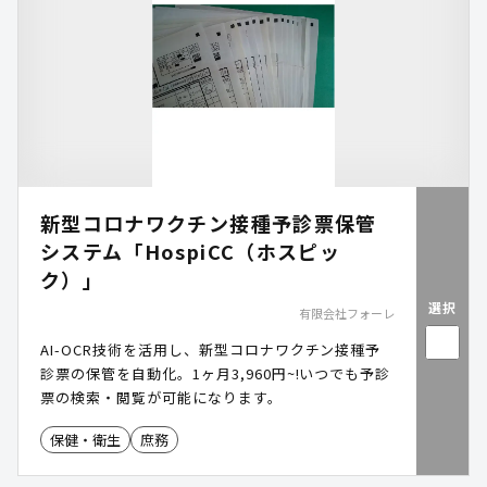
す。用途や発行枚数に応じた機種選定が可能で、職
員証・入館証の発行業務の効率化を支援します。
新型コロナワクチン接種予診票保管
システム「HospiCC（ホスピッ
ク）」
選択
有限会社フォーレ
AI-OCR技術を活用し、新型コロナワクチン接種予
診票の保管を自動化。1ヶ月3,960円~!いつでも予診
票の検索・閲覧が可能になります。
保健・衛生
庶務