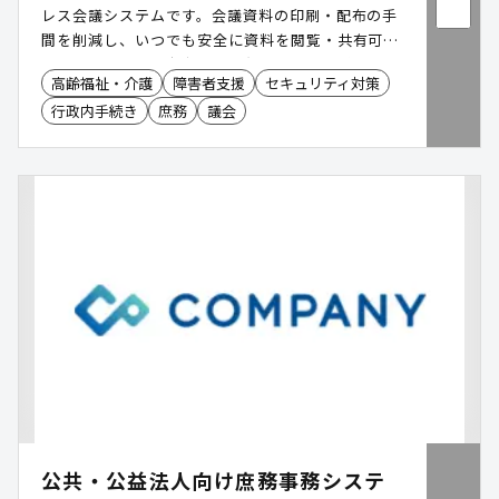
レス会議システムです。会議資料の印刷・配布の手
間を削減し、いつでも安全に資料を閲覧・共有可能
にします。議会・庁内会議・各種審査会などで幅広
高齢福祉・介護
障害者支援
セキュリティ対策
くご活用いただいています。 ※出典:ITR「ITR
行政内手続き
庶務
議会
Market View:ユニファイド・エンドポイント管理市
場2023」会議用途モバイルコンテンツ管理市場:ベ
ンダー別売上金額シェア(2017~2023年度予測)
公共・公益法人向け庶務事務システ