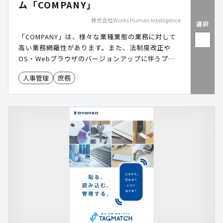
ム「COMPANY」
株式会社Works Human Intelligence
選択
「COMPANY」は、様々な業種業態の業務に対して
高い業務網羅性があります。また、法制度改正や
OS・Webブラウザのバージョンアップに伴うプロ
グラム改修コストを0にできるパッケージソフトウ
人事管理
庶務
ェアです。