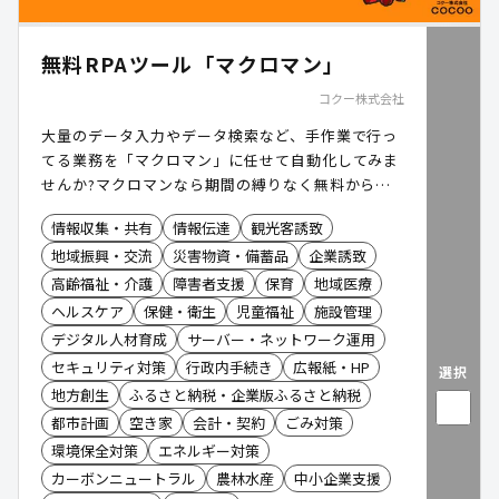
無料RPAツール「マクロマン」
コクー株式会社
大量のデータ入力やデータ検索など、手作業で行っ
てる業務を「マクロマン」に任せて自動化してみま
せんか?マクロマンなら期間の縛りなく無料から利
用できます。
情報収集・共有
情報伝達
観光客誘致
地域振興・交流
災害物資・備蓄品
企業誘致
高齢福祉・介護
障害者支援
保育
地域医療
ヘルスケア
保健・衛生
児童福祉
施設管理
デジタル人材育成
サーバー・ネットワーク運用
セキュリティ対策
行政内手続き
広報紙・HP
選択
地方創生
ふるさと納税・企業版ふるさと納税
都市計画
空き家
会計・契約
ごみ対策
環境保全対策
エネルギー対策
カーボンニュートラル
農林水産
中小企業支援