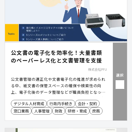
公文書の電子化を効率化！大量書類
のペーパーレス化と文書管理を支援
株式会社PFU
選択
公文書管理の適正化や文書電子化の推進が求められ
る中、紙文書の保管スペースの確保や検索性の向
上、電子化後のデータ整理などが職員負担となって
いるケースがあります。特に、契約書や申請書、各
デジタル人材育成
行政内手続き
会計・契約
種帳票などを大量に取り扱う業務では、スキャン作
窓口業務
人事管理
財政
研修・育成
庶務
業やファイル管理に多くの工数を要する傾向があり
ます。業務用イメージスキャナー「RICOH fi
Series」は、高速かつ安定した文書電子化とファイ
ル整理の自動化により、文書管理業務の効率化とペ