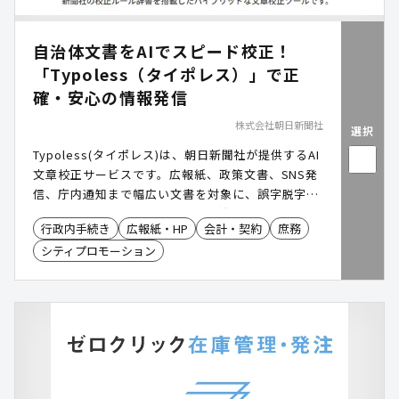
自治体文書をAIでスピード校正！
「Typoless（タイポレス）」で正
確・安心の情報発信
株式会社朝日新聞社
選択
Typoless(タイポレス)は、朝日新聞社が提供するAI
文章校正サービスです。広報紙、政策文書、SNS発
信、庁内通知まで幅広い文書を対象に、誤字脱字や
表記揺れを効率的にチェック。自治体独自ルールの
行政内手続き
広報紙・HP
会計・契約
庶務
カスタム登録や炎上リスク検知機能も備え、正確で
シティプロモーション
信頼性の高い情報発信を支援します。