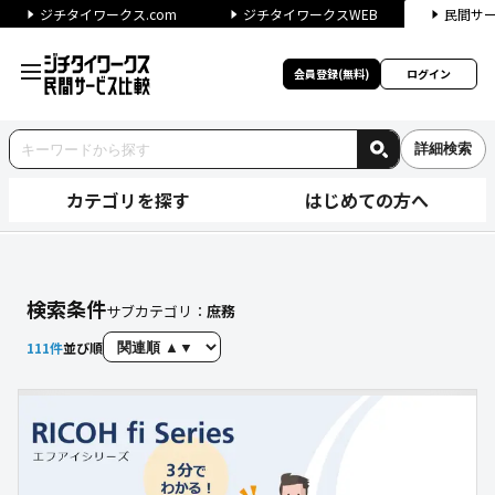
ジチタイワークス.com
ジチタイワークスWEB
民間サ
会員登録(無料)
ログイン
詳細検索
カテゴリを探す
はじめての方へ
【庶務】に関する検索結果（自
検索条件
サブカテゴリ：
庶務
111
件
並び順