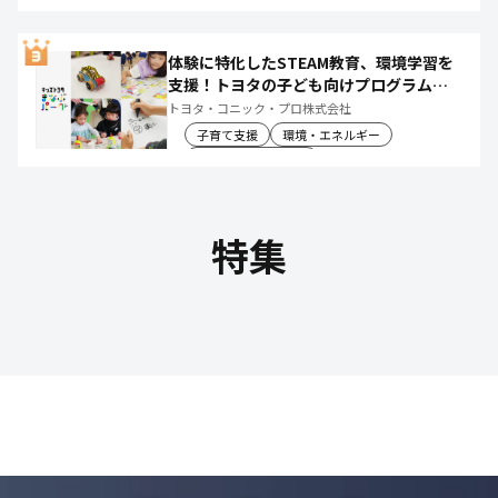
体験に特化したSTEAM教育、環境学習を
支援！トヨタの子ども向けプログラムで
社会や将来について楽しく学べる体験機
トヨタ・コニック・プロ株式会社
会を創出
子育て支援
環境・エネルギー
教育文化・スポーツ
特集