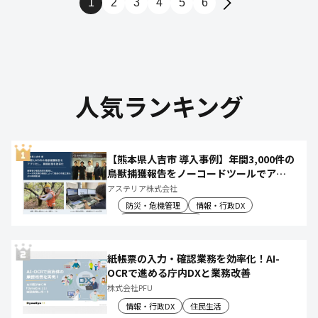
1
2
3
4
5
6
人気ランキング
【熊本県人吉市 導入事例】年間3,000件の
鳥獣捕獲報告をノーコードツールでアプ
リ化し、月50時間の庁内作業を削減
アステリア株式会社
防災・危機管理
情報・行政DX
産業振興・農林水産
紙帳票の入力・確認業務を効率化！AI-
OCRで進める庁内DXと業務改善
株式会社PFU
情報・行政DX
住民生活