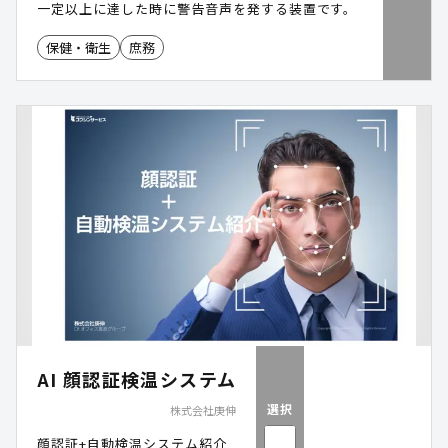
一定以上に達した時に警告音声を発する装置です。
保健・衛生
庶務
AI 顔認証検温システム
選択
株式会社庚伸
顔認証+自動検温システム紹介