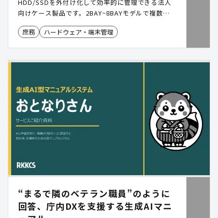
HDD/SSDを外付け化して効率的に管理できる法人
向けケース製品です。2BAY~8BAYモデルで複数台
のHDDをまとめて運用でき、RAID対応モデルやク
庶務
ハードウェア・端末管理
ローン作成に特化したデュプリケーターもラインナ
ップ。庁内文書管理から災害復旧(DR)対策まで幅広
く活用できます。
“まるで隣のベテラン職員”のように
回答、庁内DXを支援する生成AIマニ