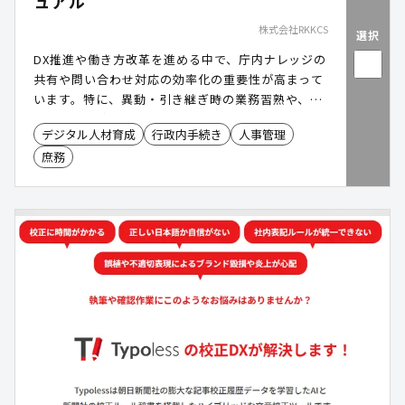
ュアル
株式会社RKKCS
選択
DX推進や働き方改革を進める中で、庁内ナレッジの
共有や問い合わせ対応の効率化の重要性が高まって
います。特に、異動・引き継ぎ時の業務習熟や、条
例・要綱の確認に時間を要する場面も少なくありま
デジタル人材育成
行政内手続き
人事管理
せん。「おとなりさん」は、庁内のWord・PDF・
庶務
Q&Aなどを生成AIが学習し、職員の質問へ根拠付き
で回答する生成AI型マニュアルシステムです。情報
検索や業務確認の効率化を通じて、庁内DXと業務負
担軽減を支援します。