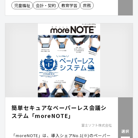
徴収システム」は、20年以上にわたり自治体の要望
児童福祉
会計・契約
教育学習
庶務
を反映しながら機能を改善し、自治体ごとの運用に
合わせたカスタマイズにも対応が可能。受付から収
納までの業務を一元管理し、学童保育事務の効率化
を支援します。
簡単セキュアなペーパーレス会議シ
ステム「moreNOTE」
富士ソフト株式会社
選択
「moreNOTE」は、導入シェアNo.1(※)のペーパー