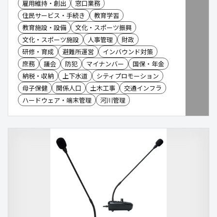
雇用維持・創出
窓口業務
住民サービス・手続き
教育学習
教育施設・設備
文化・スポーツ振興
文化・スポーツ施設
人事管理
財政
研修・育成
避難所運営
インバウンド対策
庶務
議会
防犯
マイナンバー
国保・年金
納税・収納
上下水道
シティプロモーション
母子保健
関係人口
土木工事
交通インフラ
ハードウェア・端末管理
河川管理