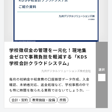
学校徴収金の管理を一元化！現地集
金ゼロで事務負担を軽減する「KDS
学校会計クラウドシステム」
選択
九州デジタルソリューションズ株式会社
毎月の校納金や給食費の口座振替データ作成、入金
確認、未納者対応、返金処理など、学校事務の中で
も特に時間を取られる業務ではないでしょうか。
「KDS学校会計クラウドシステム」は、これらの業
会計・契約
教育施設・設備
庶務
務をクラウドで一元管理できるサービスです。現金
のやり取りをなくし、転記ミスや事務負担を削減