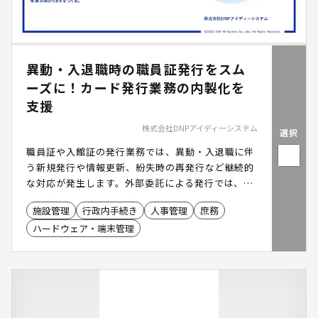
異動・入退職時の職員証発行をスム
ーズに！カード発行業務の内製化を
支援
株式会社DNPアイディーシステム
選択
職員証や入館証の発行業務では、異動・入退職に伴
う新規発行や情報更新、紛失時の再発行など継続的
な対応が発生します。外部委託による発行では、納
期や追加発行への対応が負担となるほか、必要なタ
施設管理
行政内手続き
人事管理
庶務
イミングでカードを発行できないケースもありま
ハードウェア・端末管理
す。「Agilia(アジリア)」は、再転写方式による高
解像度印刷で、高品質かつ耐久性の高い職員証・入
館証の発行に対応するカードプリンターです。
「Primacy2(プライマシー2)」「Zenius(ゼニア
ス)」は、ダイレクト印刷方式を採用し、発行スピ
ードとコスト効率を重視したカード発行に対応しま