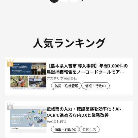
人気ランキング
【熊本県人吉市 導入事例】年間3,000件の
鳥獣捕獲報告をノーコードツールでアプ
リ化し、月50時間の庁内作業を削減
アステリア株式会社
防災・危機管理
情報・行政DX
産業振興・農林水産
紙帳票の入力・確認業務を効率化！AI-
OCRで進める庁内DXと業務改善
株式会社PFU
情報・行政DX
住民生活