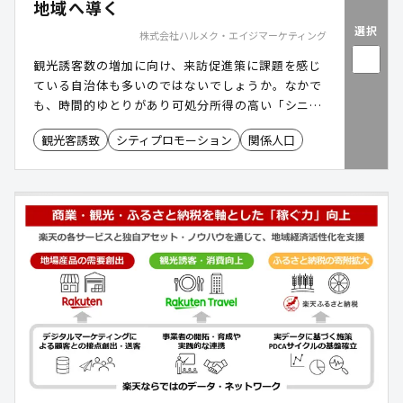
地域へ導く
選択
株式会社ハルメク・エイジマーケティング
観光誘客数の増加に向け、来訪促進策に課題を感じ
ている自治体も多いのではないでしょうか。なかで
も、時間的ゆとりがあり可処分所得の高い「シニア
層」は、重要なターゲットです。ハルメク・エイジ
観光客誘致
シティプロモーション
関係人口
マーケティングでは、シニアの関心や行動特性を踏
まえ、雑誌・動画・ツアーを組み合わせた“共感型
プロモーション”を展開。紙とデジタルの両面から
アプローチすることで、確実に届く観光誘客を支援
します。