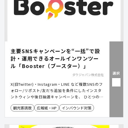
主要SNSキャンペーンを“一括”で設
計・運用できるオールインワンツー
ル「Booster（ブースター）」
選択
ダウジャパン株式会社
X(旧Twitter)・Instagram・LINE など複数SNSのフ
ォロー/リポスト/友だち追加を条件にしたインスタ
ントウィンや後日抽選キャンペーンを、 ひとつのダ
ッシュボードで設定・実行・分析 できるSNSキャン
観光客誘致
広報紙・HP
インバウンド対策
ペーン運営ツール。自治体・行政機関での利用実績
もあり、観光イベントや地域プロモーションに最適
です。