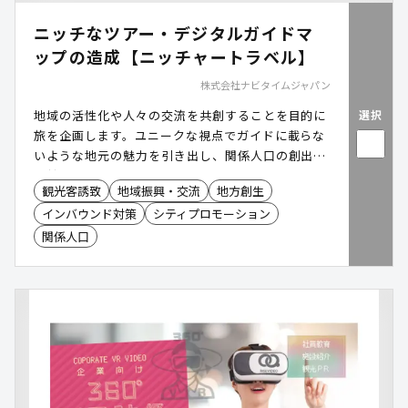
ニッチなツアー・デジタルガイドマ
ップの造成【ニッチャートラベル】
株式会社ナビタイムジャパン
選択
地域の活性化や人々の交流を共創することを目的に
旅を企画します。ユニークな視点でガイドに載らな
いような地元の魅力を引き出し、関係人口の創出に
貢献します。
観光客誘致
地域振興・交流
地方創生
インバウンド対策
シティプロモーション
関係人口