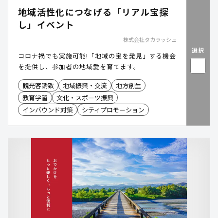
地域活性化につなげる「リアル宝探
し」イベント
株式会社タカラッシュ
選択
コロナ禍でも実施可能!「地域の宝を発見」する機会
を提供し、参加者の地域愛を育てます。
観光客誘致
地域振興・交流
地方創生
教育学習
文化・スポーツ振興
インバウンド対策
シティプロモーション