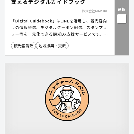
支えるデジタルガイドブック
選択
株式会社MARUKU
「Digital Guidebook」はLINEを活用し、観光客向
けの情報発信、デジタルクーポン配信、スタンプラ
リー等を一元化できる観光DX支援サービスです。観
光情報の提供だけでなく、位置情報・行動データを
観光客誘致
地域振興・交流
活用したマーケティングや、地域事業者との連携ま
でサポート可能。観光客との接点を深めながら、地
域経済の活性化と観光体験の向上を両立できます。