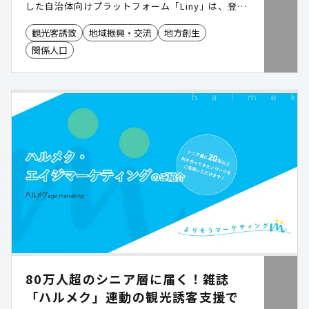
した自治体向けプラットフォーム「Liny」は、登
録・分析・継続的な関係づくりを一元管理し、関係
観光客誘致
地域振興・交流
地方創生
人口の状況を把握し、継続的な関係づくりを支える
関係人口
仕組みを構築します。また、国が推進する「ふるさ
と住民登録制度」につながる施策としての活用も可
能です。
80万人超のシニア層に届く！雑誌
「ハルメク」連動の観光誘客支援で