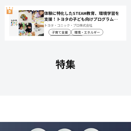
体験に特化したSTEAM教育、環境学習を
支援！トヨタの子ども向けプログラムで
社会や将来について楽しく学べる体験機
トヨタ・コニック・プロ株式会社
会を創出
子育て支援
環境・エネルギー
教育文化・スポーツ
特集