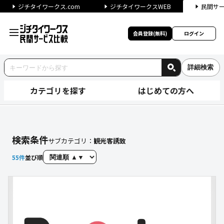
ジチタイワークス.com
ジチタイワークスWEB
民間サ
会員登録(無料)
ログイン
詳細検索
カテゴリを探す
はじめての方へ
【観光客誘致】に関する検索結
検索条件
サブカテゴリ：
観光客誘致
55
件
並び順