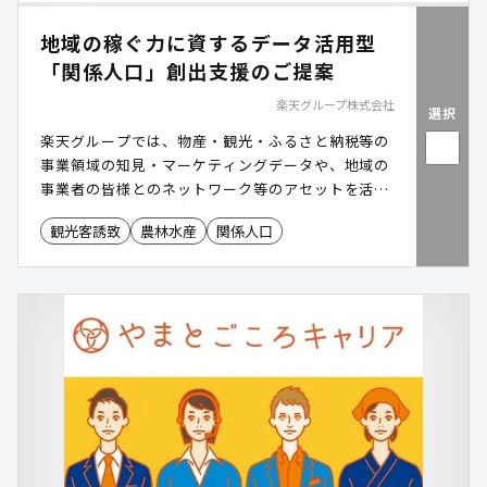
地域の稼ぐ力に資するデータ活用型
「関係人口」創出支援のご提案
楽天グループ株式会社
選択
楽天グループでは、物産・観光・ふるさと納税等の
事業領域の知見・マーケティングデータや、地域の
事業者の皆様とのネットワーク等のアセットを活用
し、地域の稼ぐ力の向上に資する「関係人口」の創
観光客誘致
農林水産
関係人口
出・拡大の支援を行っています。