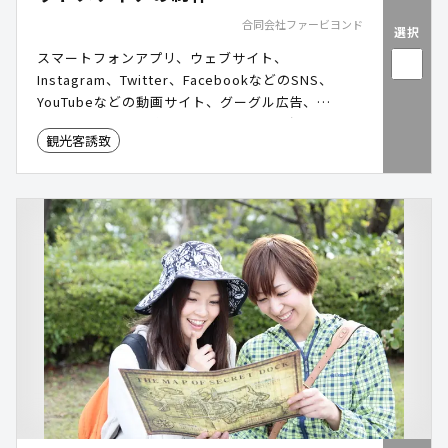
合同会社ファービヨンド
選択
スマートフォンアプリ、ウェブサイト、
Instagram、Twitter、FacebookなどのSNS、
YouTubeなどの動画サイト、グーグル広告、
Facebook広告などを最大限に活用し観光客に土地
観光客誘致
の魅力をアピールし誘致を促します。