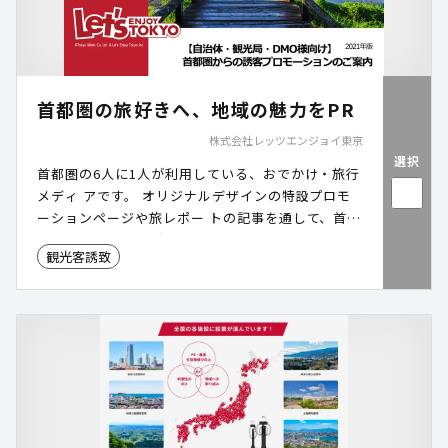
首都圏の旅好きへ、地域の魅力をPR
株式会社レッツエンジョイ東京
選択
首都圏の6人に1人が利用している、おでかけ・旅行
メディ アです。 オリジナルデザインの特設プロモ
ーションページや旅レポー トの記事を通して、首都
圏のターゲット層が地域の魅力を深 く理解し、来訪
観光客誘致
意欲を高めてもらうお手伝いをします。