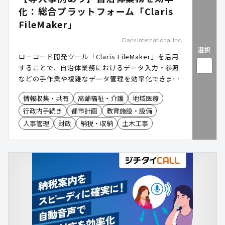
化：総合プラットフォーム「Claris
FileMaker」
Claris International Inc.
選択
ローコード開発ツール「Claris FileMaker」を活用
することで、自治体業務におけるデータ入力・参照
などの手作業や複雑なデータ管理を効率化できま
す。LGWAN やマイナンバーを利用する事務系ネッ
情報収集・共有
高齢福祉・介護
地域医療
トワークでのデータ共有もでき、職員の業務負担が
行政内手続き
都市計画
教育施設・設備
軽減します。
人事管理
財政
納税・収納
土木工事