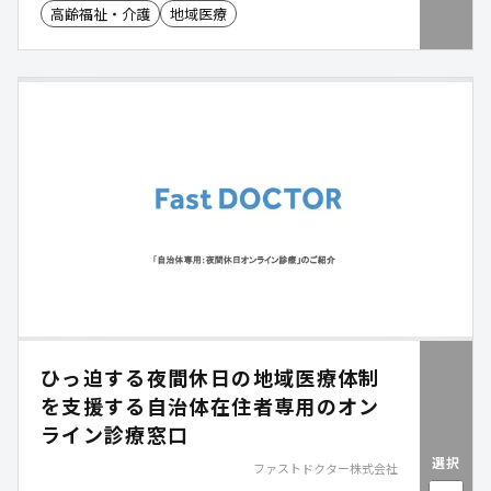
高齢福祉・介護
地域医療
とで、医師・患者の状況に応じて、次の一手を提供
し「選択肢の増加」「医療需給のリバランス」を可
能にします。移動支援と遠隔医療を組み合わせるこ
とで、高齢者の健康を守り、持続可能な地域医療サ
ービスを実現していきます。
ひっ迫する夜間休日の地域医療体制
を支援する自治体在住者専用のオン
ライン診療窓口
選択
ファストドクター株式会社