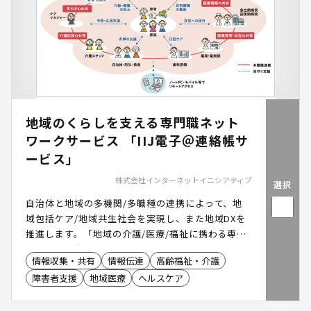
地域のくらしを支える専門職ネット
ワークサービス 「IIJ電子＠連絡帳サ
ービス」
株式会社インターネットイニシアティブ
選択
自治体と地域の多機関/多職種の連携によって、地
域包括ケア/地域共生社会を実現し、また地域DXを
推進します。「地域の介護/医療/福祉に携わる専門
職」と「自治体」の情報共有をすすめ、「地域のく
情報収集・共有
情報伝達
高齢福祉・介護
らしを支える」プラットフォームです。
障害者支援
地域医療
ヘルスケア