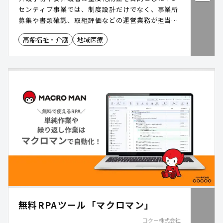
センティブ事業では、制度設計だけでなく、事業所
募集や書類確認、取組評価などの運営業務が担当職
員の負担となるケースがあります。日本ビジネスデ
高齢福祉・介護
地域医療
ータープロセシングセンターが提供する「介護予防
に向けたインセンティブ事業取組評価事務支援サー
ビス」は、同種業務の受託実績をもとに、チラシ・
ホームページの作成などの広報から、事業所受付、
書類確認、評価事務までをワンストップで支援。円
滑な事業運営と職員負担の軽減を支援します。
無料RPAツール「マクロマン」
コクー株式会社