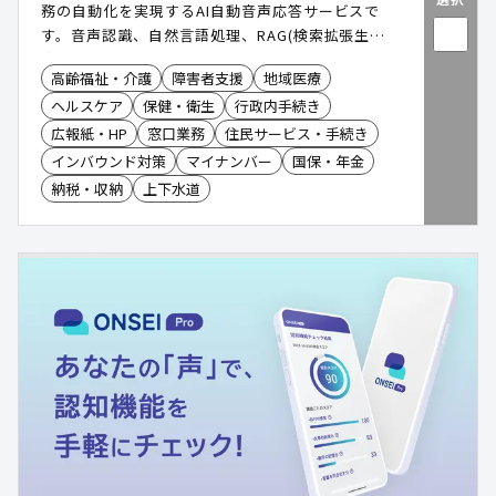
務の自動化を実現するAI自動音声応答サービスで
す。音声認識、自然言語処理、RAG(検索拡張生
成)LLM(大規模言語モデル)を活用して、発信者の
高齢福祉・介護
障害者支援
地域医療
声、意図を理解し、24時間365日自動で対応が可
ヘルスケア
保健・衛生
行政内手続き
能。導入により、コールセンター業務の半自動化・
完全自動化を実現します。
広報紙・HP
窓口業務
住民サービス・手続き
インバウンド対策
マイナンバー
国保・年金
納税・収納
上下水道