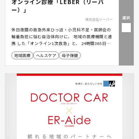
オンライン診療「LEBER（リーバ
ー）」
選択
株式会社リーバー
休日夜間の救急外来ひっ迫・小児科不足・医師会の
輪番負担に悩む自治体向けに、 地域の医療機関と連
携 した「オンライン1次救急」と、 24時間365日チ
ャットで医師に相談できる 「いつでもドクター」を
地域医療
ヘルスケア
母子保健
提供します。 診療報酬を地域の医療機関に還元する
「地域医療温存型」の独自モデルで、 全国60以上
の市町村に導入 実績があります。人口16万人のA市
では救急外来の患者数を 前年同期比▲24.6%まで削
減 した実績があります。 代表は 現役の開業医 (医
療法人理事長・日本医師会所属)。医師会への説
明・調整までリーバー社が伴走します。