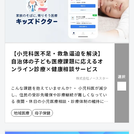
【小児科医不足・救急逼迫を解決】
自治体の子ども医療課題に応えるオ
ンライン診療×健康相談サービス
選択
株式会社ノーススター
こんな課題を抱えていませんか? ・ 小児科医が減少
し、住民の受診先確保や診療継続が難しくなってい
る 夜間・休日の小児医療相談・診療体制の維持に課
題 がある 救急外来に軽症の子どもが集中し、重症
地域医療
母子保健
患者への対応に影響 が出ている 保護者から「どこ
に相談すればいいかわからない」 という声が上がっ
ている 子育て世帯の定住・転入促進 に向け、医療