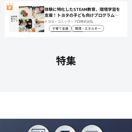
体験に特化したSTEAM教育、環境学習を
支援！トヨタの子ども向けプログラムで
社会や将来について楽しく学べる体験機
トヨタ・コニック・プロ株式会社
会を創出
子育て支援
環境・エネルギー
教育文化・スポーツ
特集