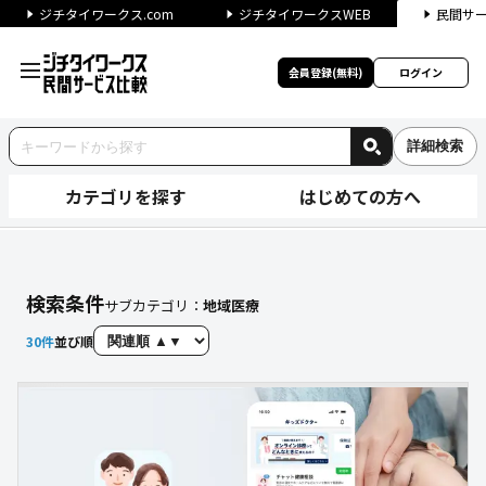
ジチタイワークス.com
ジチタイワークスWEB
民間サ
会員登録(無料)
ログイン
詳細検索
カテゴリを探す
はじめての方へ
【地域医療】に関する検索結果
検索条件
サブカテゴリ：
地域医療
30
件
並び順