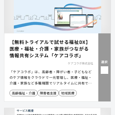
【無料トライアルで試せる福祉DX】
医療・福祉・介護・家族がつながる
情報共有システム「ケアコラボ」
選択
ケアコラボ株式会社
「ケアコラボ」は、高齢者・障がい者・子どもなど
のケア情報をクラウドで一元管理し、医療・福祉・
介護・家族など多職種間でリアルタイムに共有でき
るケア記録システムです。情報連携の強化によっ
高齢福祉・介護
障害者支援
地域医療
て、支援の抜け漏れを防ぎ、地域全体の福祉DXを推
進します。2か月間の無料トライアルがついている
ので、費用リスクを抑えて導入検討を進められま
す。