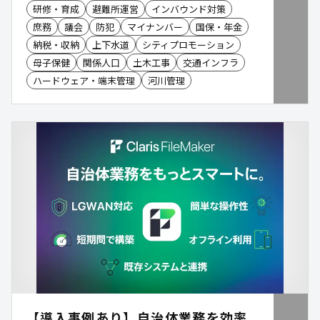
研修・育成
避難所運営
インバウンド対策
庶務
議会
防犯
マイナンバー
国保・年金
納税・収納
上下水道
シティプロモーション
母子保健
関係人口
土木工事
交通インフラ
ハードウェア・端末管理
河川管理
【導入事例あり】自治体業務を効率