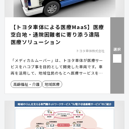
【トヨタ車体による医療MaaS】医療
空白地・通院困難者に寄り添う遠隔
医療ソリューション
選択
トヨタ車体株式会社
「メディカルムーバー」は、トヨタ車体が医療サー
ビスをハコブ事を目的として開発した車両です。車
両を活用して、地域住民のもとへ医療サービスを届
ける「医療MaaS」として、通院困難者や過疎地域
高齢福祉・介護
地域医療
における医療・福祉サービスの提供をサポートしま
す。オンライン診療機器等を搭載可能で、地域の特
性や導入目的に応じたカスタマイズが可能です。