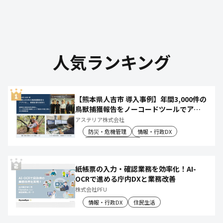
人気ランキング
【熊本県人吉市 導入事例】年間3,000件の
鳥獣捕獲報告をノーコードツールでアプ
リ化し、月50時間の庁内作業を削減
アステリア株式会社
防災・危機管理
情報・行政DX
産業振興・農林水産
紙帳票の入力・確認業務を効率化！AI-
OCRで進める庁内DXと業務改善
株式会社PFU
情報・行政DX
住民生活