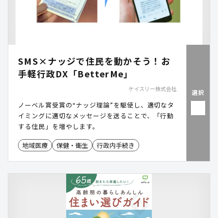
SMS×ナッジで住民を動かそう！お
手軽行政DX「BetterMe」
ケイスリー株式会社
選択
ノーベル賞受賞の“ナッジ理論”を駆使し、適切なタ
イミングに適切なメッセージを送ることで、「行動
する住民」を増やします。
地域医療
保健・衛生
行政内手続き