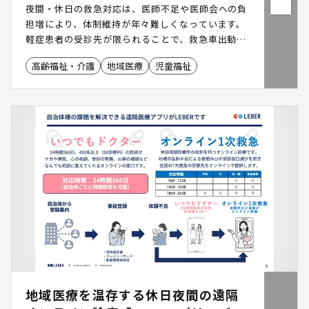
夜間・休日の救急対応は、医師不足や医師会への負
担増により、体制維持が年々難しくなっています。
軽症患者の受診先が限られることで、救急車出動や
二次・三次救急のひっ迫につながるケースも少なく
高齢福祉・介護
地域医療
児童福祉
ありません。「自治体専用:夜間休日オンライン診
療」は、自治体在住者専用のオンライン診療窓口を
開設し、地域医療体制を補完するサービスです。急
性期対応が求められる一次救急の窓口として、救急
負担の軽減と持続可能な地域医療の実現を支援しま
す。
地域医療を温存する休日夜間の遠隔