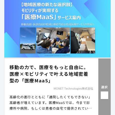
面での安心感を施策として提供したい ・離島・中山
間地域など、 地理的に医療アクセスが限られている
エリアがある ・医師の働き方改革への対応で、 現
行の夜間・休日診療体制の見直しが求められている
1つでも当てはまる場合、キッズドクターが課題解
決をサポートします。 キッズドクターについて
「キッズドクター」は、看護師によるチャット健康
相談と医師によるオンライン診療を組み合わせ、住
民の受診判断支援から診療まで一気通貫で提供する
サービスです。自治体の実情に合わせた柔軟なカス
タマイズが可能で、 子育て支援施策の強化から救急
医療負担の軽減まで、複数の行政課題を同時に解決
移動の力で、医療をもっと自由に。
します。
医療×モビリティで叶える地域密着
型の「医療MaaS」
選択
MONET Technologies株式会社
高齢化の進行とともに「通院したくてもできない」
高齢者が増えています。医療MaaSでは、今まで診
療所や病院、もしくは患者の自宅で提供されていた
「医療」に「モビリティ」という機動性を与えるこ