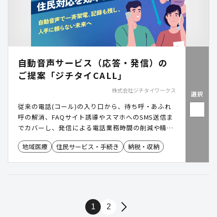
自動音声サービス（応答・発信）の
ご提案「ジチタイCALL」
株式会社ジチタイワークス
選択
従来の電話(コール)の入り口から、待ち呼・あふれ
呼の解消、FAQサイト誘導やスマホへのSMS送信ま
でカバーし、発信による電話業務時間の削減や精神
的負担の軽減など、現実的な使える自動音声サービ
地域医療
住民サービス・手続き
納税・収納
スです。
1
2