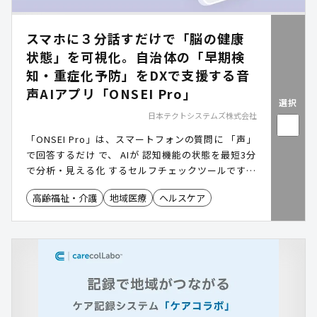
スマホに３分話すだけで「脳の健康
状態」を可視化。自治体の「早期検
知・重症化予防」をDXで支援する音
声AIアプリ「ONSEI Pro」
選択
日本テクトシステムズ株式会社
「ONSEI Pro」は、スマートフォンの質問に 「声」
で回答するだけ で、 AIが 認知機能の状態を最短3分
で分析・見える化 するセルフチェックツールです。
AMED(日本医療研究開発機構)の支援 を受け、 2つ
高齢福祉・介護
地域医療
ヘルスケア
の医科大学との共同研究 により誕生した高度な音声
解析AIを活用しています。 従来の検査のような心理
的・時間的ハードルを下げ、住民が自宅や窓口で手
軽に「脳の健康状態」を把握できる環境を提供する
だけでなく、 自治体の窓口、地域包括支援センタ
ー、健康づくりイベントなど、場所を選ばず「認知
機能の早期把握」の入口を作る ことが可能です。