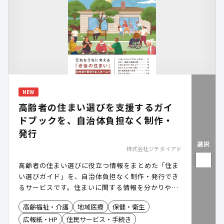
NEW
高齢者の住まい選びを支援するガイ
ドブックを、自治体負担なく制作・
発行
選択
株式会社ジチタイアド
高齢者の住まい選びに役立つ情報をまとめた「住ま
い選びガイド」を、自治体負担なく制作・発行でき
るサービスです。住まいに関する情報を分かりやす
く発信し、高齢者やその家族の住まい選びを支援す
高齢福祉・介護
地域医療
保健・衛生
るとともに、自治体の情報発信や相談窓口の周知に
広報紙・HP
住民サービス・手続き
もご活用いただけます。