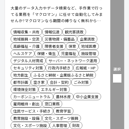
大量のデータ入力やデータ検索など、手作業で行っ
てる業務を「マクロマン」に任せて自動化してみま
せんか?マクロマンなら期間の縛りなく無料から利
用できます。
情報収集・共有
情報伝達
観光客誘致
地域振興・交流
災害物資・備蓄品
企業誘致
高齢福祉・介護
障害者支援
保育
地域医療
ヘルスケア
保健・衛生
児童福祉
施設管理
デジタル人材育成
サーバー・ネットワーク運用
セキュリティ対策
行政内手続き
広報紙・HP
選択
地方創生
ふるさと納税・企業版ふるさと納税
都市計画
空き家
会計・契約
ごみ対策
環境保全対策
エネルギー対策
カーボンニュートラル
農林水産
中小企業支援
雇用維持・創出
窓口業務
住民サービス・手続き
教育学習
教育施設・設備
文化・スポーツ振興
文化・スポーツ施設
人事管理
財政