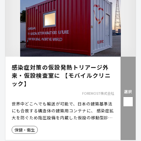
感染症対策の仮設発熱トリアージ外
来・仮設検査室に 【モバイルクリニ
ック】
選択
FOREMOST株式会社
世界中どこへでも輸送が可能で、日本の建築基準法
にも合致する構造体の建築用コンテナに、 感染症拡
大を防ぐため陰圧設備を内蔵した仮設の移動型診療
所です。
保健・衛生