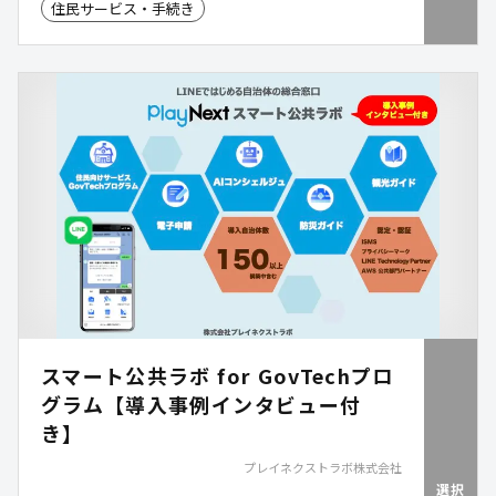
住民サービス・手続き
を一元化し、霊園管理業務の効率化を支援します。
スマート公共ラボ for GovTechプロ
グラム【導入事例インタビュー付
き】
プレイネクストラボ株式会社
選択