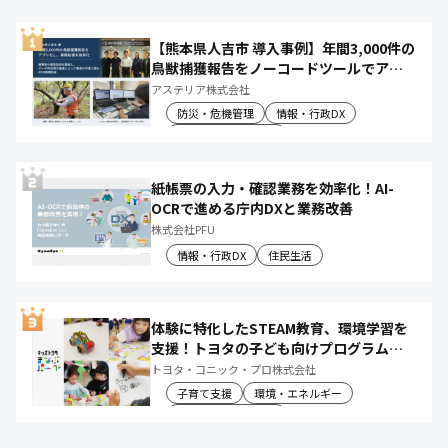
【熊本県人吉市 導入事例】年間3,000件の
鳥獣捕獲報告をノーコードツールでアプ
リ化し、月50時間の庁内作業を削減
アステリア株式会社
防災・危機管理
情報・行政DX
産業振興・農林水産
紙帳票の入力・確認業務を効率化！AI-
OCRで進める庁内DXと業務改善
株式会社PFU
情報・行政DX
住民生活
体験に特化したSTEAM教育、環境学習を
支援！トヨタの子ども向けプログラムで
社会や将来について楽しく学べる体験機
トヨタ・コニック・プロ株式会社
会を創出
子育て支援
環境・エネルギー
教育文化・スポーツ