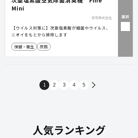
次亜塩素酸空気除菌消臭機 Fine
Mini
選択
京空株式会社
【ウイルス対策に】次亜塩素酸が細菌やウイルス、
ニオイをもとから排除します
保健・衛生
庶務
1
2
3
4
5
人気ランキング