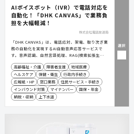
AIボイスボット（IVR）で電話対応を
自動化！「DHK CANVAS」で業務負
担を大幅軽減！
株式会社電話放送局
「DHK CANVAS」は、電話応対、架電、取り次ぎ業
選択
務の自動化を実現するAI自動音声応答サービスで
す。音声認識、自然言語処理、RAG(検索拡張生
成)LLM(大規模言語モデル)を活用して、発信者の
高齢福祉・介護
障害者支援
地域医療
声、意図を理解し、24時間365日自動で対応が可
ヘルスケア
保健・衛生
行政内手続き
能。導入により、コールセンター業務の半自動化・
完全自動化を実現します。
広報紙・HP
窓口業務
住民サービス・手続き
インバウンド対策
マイナンバー
国保・年金
納税・収納
上下水道