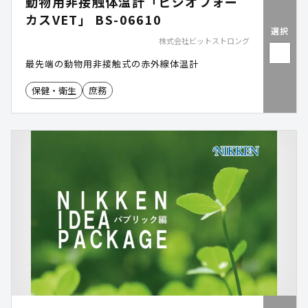
動物用非接触体温計「ビジオフォー
カスVET」 BS-06610
選択
株式会社ビットストロング
最先端の動物用非接触式の赤外線体温計
保健・衛生
庶務