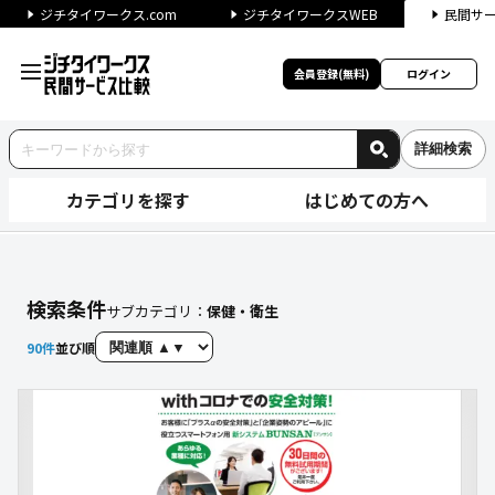
ジチタイワークス.com
ジチタイワークスWEB
民間サ
会員登録(無料)
ログイン
詳細検索
カテゴリを探す
はじめての方へ
【保健・衛生】に関する検索結
検索条件
サブカテゴリ：
保健・衛生
90
件
並び順