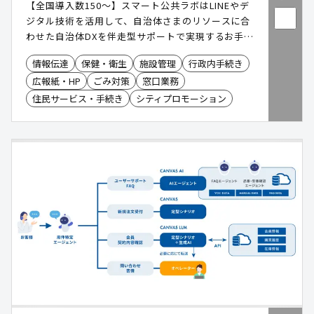
【全国導入数150〜】スマート公共ラボはLINEやデ
ジタル技術を活用して、自治体さまのリソースに合
わせた自治体DXを伴走型サポートで実現するお手伝
いをしています。
情報伝達
保健・衛生
施設管理
行政内手続き
広報紙・HP
ごみ対策
窓口業務
住民サービス・手続き
シティプロモーション