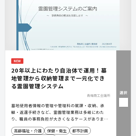
NEW
20年以上にわたり自治体で運用！墓
地管理から収納管理まで一元化でき
る霊園管理システム
選択
青梅商工会議所
墓地使用者情報の管理や管理料の賦課・収納、承
継・返還手続きなど、霊園管理業務は多岐にわた
り、職員の事務負担が大きくなるケースがありま
す。「霊園管理システム」は、20年以上にわたる自
高齢福祉・介護
保健・衛生
都市計画
治体運用実績をもとに、墓地管理から収納管理まで