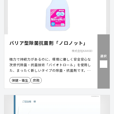
バリア型除菌抗菌剤「ノロノット」
株式会社KANSEI
選択
強力で持続力があるのに、環境に優しく安全安心な
次世代除菌・抗菌技術「バイオトロール」を使用し
た、まったく新しいタイプの除菌・抗菌剤です。免
疫力の弱い高齢者や乳幼児が集まる現場で働く方々
保健・衛生
庶務
にとって、安心かつ簡単に使える除菌剤を目指して
開発しました。対象物が乾燥しても抗菌効果が持続
します。