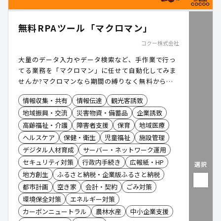
無料RPAツール「マクロマン」
コクー株式会社
大量のデータ入力やデータ検索など、手作業で行っ
てる業務を「マクロマン」に任せて自動化してみま
せんか?マクロマンなら期間の縛りなく無料から利
用できます。
情報収集・共有
情報伝達
観光客誘致
地域振興・交流
災害物資・備蓄品
企業誘致
高齢福祉・介護
障害者支援
保育
地域医療
ヘルスケア
保健・衛生
児童福祉
施設管理
デジタル人材育成
サーバー・ネットワーク運用
セキュリティ対策
行政内手続き
広報紙・HP
選択
地方創生
ふるさと納税・企業版ふるさと納税
都市計画
空き家
会計・契約
ごみ対策
環境保全対策
エネルギー対策
カーボンニュートラル
農林水産
中小企業支援