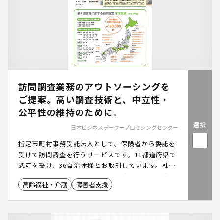
訪問調査業務のアウトソーシングを
ご提案。高い調査技術と、中立性・
公平性の維持のために。
選択
日本ビジネスデータープロセシングセンター
指定市町村事務受託法人として、保険者から委託を
受けて訪問調査を行うサービスです。11都道府県で
認可を受け、36自治体様とお取引しています。社内
研修を受けた調査員によって被保険者の方も自治体
高齢福祉・介護
障害者支援
様も安心できる調査を実施します。