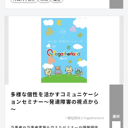
場2023」会議用途モバイルコンテンツ管理市場:ベ
ンダー別売上金額シェア(2017~2023年度予測)
多様な個性を活かすコミュニケーシ
ョンセミナー～発達障害の視点から
～
選択
一般社団法人Togatherland
当事者や当事者家族も交えたセミナーや情報提供