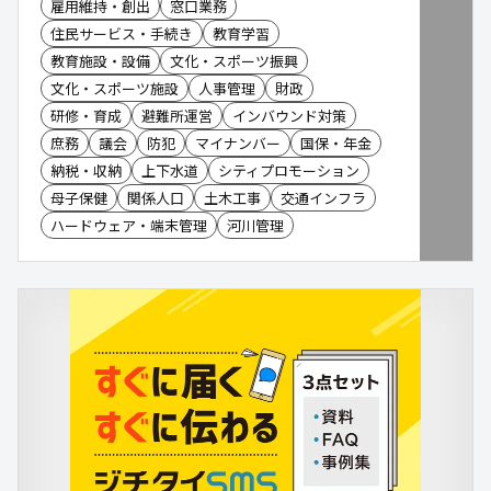
雇用維持・創出
窓口業務
住民サービス・手続き
教育学習
教育施設・設備
文化・スポーツ振興
文化・スポーツ施設
人事管理
財政
研修・育成
避難所運営
インバウンド対策
庶務
議会
防犯
マイナンバー
国保・年金
納税・収納
上下水道
シティプロモーション
母子保健
関係人口
土木工事
交通インフラ
ハードウェア・端末管理
河川管理