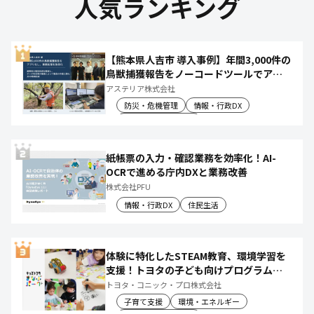
人気ランキング
【熊本県人吉市 導入事例】年間3,000件の
鳥獣捕獲報告をノーコードツールでアプ
リ化し、月50時間の庁内作業を削減
アステリア株式会社
防災・危機管理
情報・行政DX
産業振興・農林水産
紙帳票の入力・確認業務を効率化！AI-
OCRで進める庁内DXと業務改善
株式会社PFU
情報・行政DX
住民生活
体験に特化したSTEAM教育、環境学習を
支援！トヨタの子ども向けプログラムで
社会や将来について楽しく学べる体験機
トヨタ・コニック・プロ株式会社
会を創出
子育て支援
環境・エネルギー