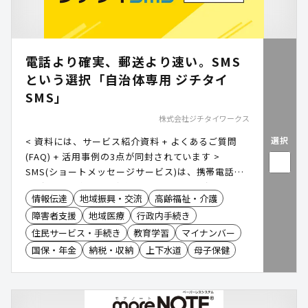
電話より確実、郵送より速い。SMS
という選択「自治体専用 ジチタイ
SMS」
株式会社ジチタイワークス
選択
< 資料には、サービス紹介資料 + よくあるご質問
(FAQ) + 活用事例の3点が同封されています >
SMS(ショートメッセージサービス)は、携帯電話番
号が分かれば「ほぼ確実」にメッセージが届く、到
情報伝達
地域振興・交流
高齢福祉・介護
達率99%以上の連絡手段です。 電話、Eメール、郵
障害者支援
地域医療
行政内手続き
便物など、従来の連絡手段に替わる新たなツールと
して注目されています。 「ジチタイSMS」は、自治
住民サービス・手続き
教育学習
マイナンバー
体から住民へのSMS配信を高品質かつ簡単に実現
国保・年金
納税・収納
上下水道
母子保健
し、業務の効率化を実現します。