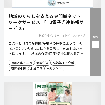
地域のくらしを支える専門職ネット
ワークサービス 「IIJ電子＠連絡帳サ
ービス」
株式会社インターネットイニシアティブ
選択
自治体と地域の多機関/多職種の連携によって、地
域包括ケア/地域共生社会を実現し、また地域DXを
推進します。「地域の介護/医療/福祉に携わる専門
職」と「自治体」の情報共有をすすめ、「地域のく
情報収集・共有
情報伝達
高齢福祉・介護
らしを支える」プラットフォームです。
障害者支援
地域医療
ヘルスケア