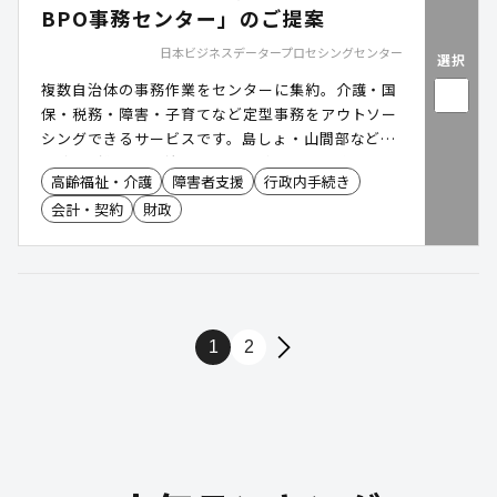
BPO事務センター」のご提案
日本ビジネスデータープロセシングセンター
選択
複数自治体の事務作業をセンターに集約。介護・国
保・税務・障害・子育てなど定型事務をアウトソー
シングできるサービスです。島しょ・山間部など人
員確保が難しい自治体でも、持続可能な行政経営基
高齢福祉・介護
障害者支援
行政内手続き
盤の確立と、住民サービスの更なる向上を目指しま
会計・契約
財政
す。
1
2