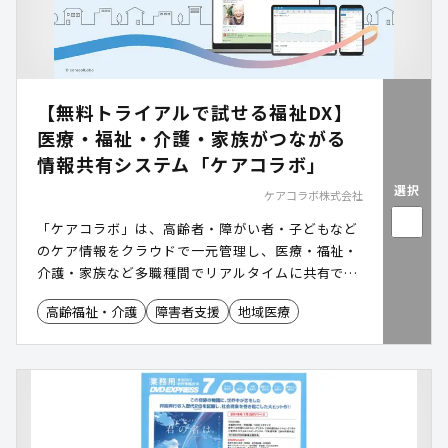
【無料トライアルで試せる福祉DX】
医療・福祉・介護・家族がつながる
情報共有システム「ケアコラボ」
選択
ケアコラボ株式会社
「ケアコラボ」は、高齢者・障がい者・子どもなど
のケア情報をクラウドで一元管理し、医療・福祉・
介護・家族など多職種間でリアルタイムに共有でき
るケア記録システムです。情報連携の強化によっ
高齢福祉・介護
障害者支援
地域医療
て、支援の抜け漏れを防ぎ、地域全体の福祉DXを推
進します。2か月間の無料トライアルがついている
ので、費用リスクを抑えて導入検討を進められま
す。