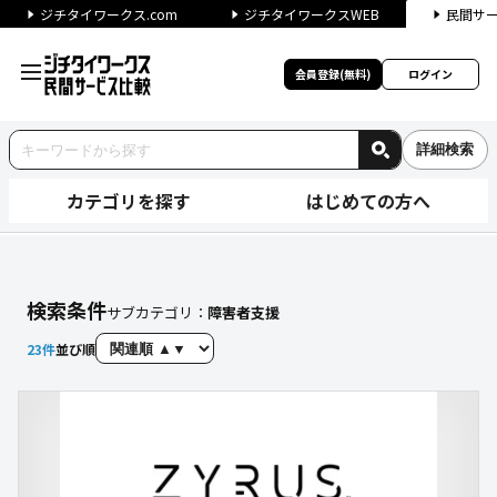
ジチタイワークス.com
ジチタイワークスWEB
民間サ
会員登録(無料)
ログイン
詳細検索
カテゴリを探す
はじめての方へ
【障害者支援】に関する検索結
検索条件
サブカテゴリ：
障害者支援
23
件
並び順