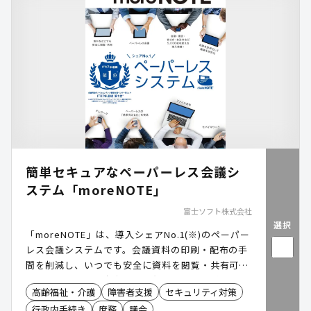
簡単セキュアなペーパーレス会議シ
ステム「moreNOTE」
富士ソフト株式会社
選択
「moreNOTE」は、導入シェアNo.1(※)のペーパー
レス会議システムです。会議資料の印刷・配布の手
間を削減し、いつでも安全に資料を閲覧・共有可能
にします。議会・庁内会議・各種審査会などで幅広
高齢福祉・介護
障害者支援
セキュリティ対策
くご活用いただいています。 ※出典:ITR「ITR
行政内手続き
庶務
議会
Market View:ユニファイド・エンドポイント管理市