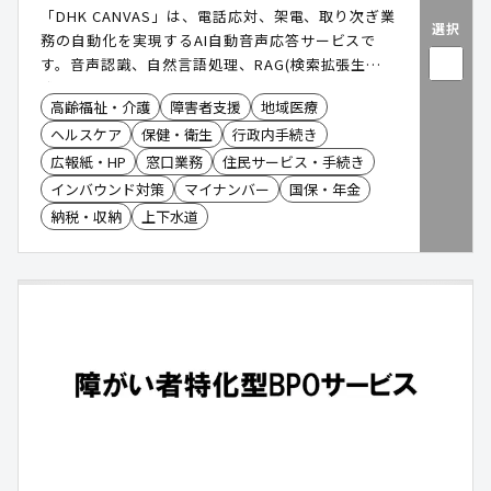
「DHK CANVAS」は、電話応対、架電、取り次ぎ業
選択
務の自動化を実現するAI自動音声応答サービスで
す。音声認識、自然言語処理、RAG(検索拡張生
成)LLM(大規模言語モデル)を活用して、発信者の
高齢福祉・介護
障害者支援
地域医療
声、意図を理解し、24時間365日自動で対応が可
ヘルスケア
保健・衛生
行政内手続き
能。導入により、コールセンター業務の半自動化・
完全自動化を実現します。
広報紙・HP
窓口業務
住民サービス・手続き
インバウンド対策
マイナンバー
国保・年金
納税・収納
上下水道