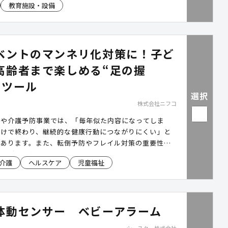
教育施設・設備
ベントのマンネリ化対策に！子ど
高齢者まで楽しめる“足の握
定ツール
選択
株式会社ニフコ
トや介護予防事業では、「毎年似た内容になってしま
だけで終わり、継続的な健康行動につながりにくい」と
があります。また、転倒予防やフレイル対策の重要性が
民が健康状態を“自分ごと”として実感できる機会づく
介護
ヘルスケア
児童福祉
体も少なくありません。「HAJICHECK(ハジチェッ
足の握力”である足把持力を30秒で測定し、その場で年
との評価を可視化できる健康支援ツールです。ゲーム型
グやランキング機能も搭載しており、未就学児から高齢
体動センサー ベビーアラーム
みながら参加できるため、健康イベントの参加促進や健
に活用できます。さらに、測定データの蓄積・分析にも