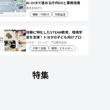
AI-OCRで進める庁内DXと業務改善
株式会社PFU
情報・行政DX
住民生活
体験に特化したSTEAM教育、環境学
習を支援！トヨタの子ども向けプログ
ラムで 社会や将来について楽しく学
トヨタ・コニック・プロ株式会社
べる体験機会を創出
子育て支援
環境・エネルギー
教育文化・スポーツ
特集