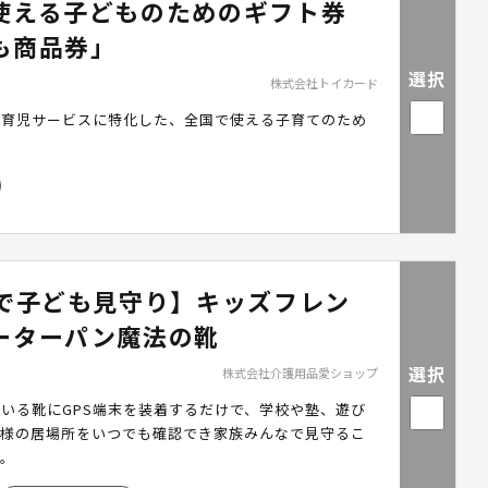
使える子どものためのギフト券
 「intra-mart」の商標およびロゴは、株式会社NTTデ
マートの登録商標です。 ※ 「ForeSight Voice
も商品券」
」は、NTTテクノクロス株式会社の登録商標です。 ※ その他
選択
品名などの固有名詞は、一般に該当する会社もしくは組
株式会社トイカード
たは登録商標です。
や育児サービスに特化した、全国で使える子育てのため
す
Sで子ども見守り】キッズフレン
ーターパン魔法の靴
選択
株式会社介護用品愛ショップ
いる靴にGPS端末を装着するだけで、学校や塾、遊び
子様の居場所をいつでも確認でき家族みんなで見守るこ
す。