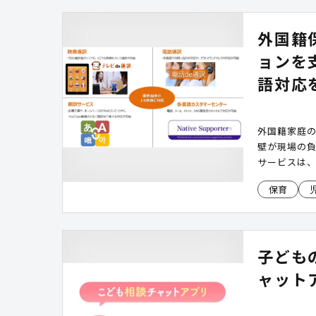
外国籍
ョンを
語対応
外国籍家庭
壁が現場の
サービスは
員でも保護
保育
子ども
ャット