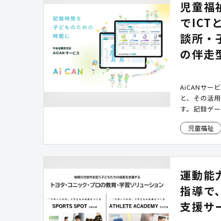
児童福
でIC
談所・
の伴走
AiCANサ
と、その活
す。記録デー
そして専門ス
児童福祉
効率化を実
運動能
指導で
支援サ