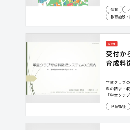
わたり子ど
保育
イベント・
教育施設・
遊び、保護
ます。
NEW
受付か
育成料
学童クラブ
料の請求・
「学童クラブ
要望を反映
児童福祉
スタマイズ
し、学童保