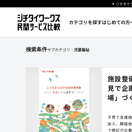
ジチタイワ
カテゴリを探す
はじめての方
【児童福祉】に関する検索結果
検索条件
サブカテゴリ：
児童福祉
施設整
見で企
場」づ
子育て支援
加え、開設
で検討が必要