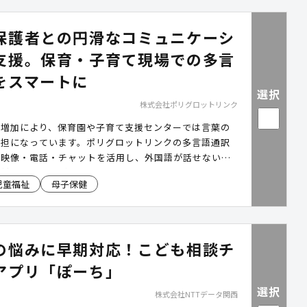
保護者との円滑なコミュニケーシ
支援。保育・子育て現場での多言
をスマートに
選択
株式会社ポリグロットリンク
の増加により、保育園や子育て支援センターでは言葉の
負担になっています。ポリグロットリンクの多言語通訳
、映像・電話・チャットを活用し、外国語が話せない職
者対応をスムーズに行える環境を構築します。
児童福祉
母子保健
の悩みに早期対応！こども相談チ
アプリ「ぽーち」
選択
株式会社NTTデータ関西