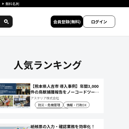
無料名刺
会員登録(無料)
ログイン
タイワークス民間サービス比較
人気ランキング
【熊本県人吉市 導入事例】年間3,000
件の鳥獣捕獲報告をノーコードツール
でアプリ化し、月50時間の庁内作業
アステリア株式会社
を削減
防災・危機管理
情報・行政DX
産業振興・農林水産
紙帳票の入力・確認業務を効率化！