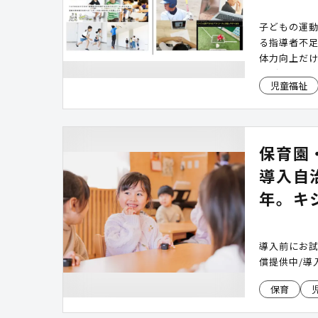
子どもの運
る指導者不
体力向上だ
ながる力を
児童福祉
地域を担う
用して運動
する「SPOR
で部活動の
保育園
「ATHLET
導入自
年。キ
導入前にお
償提供中/導
保育