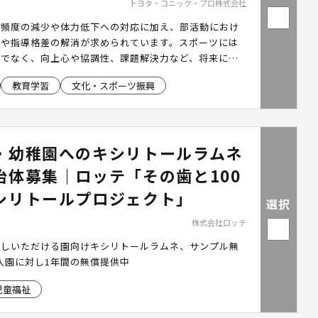
トヨタ・コニック・プロ株式会社
動頻度の減少や体力低下への対応に加え、部活動におけ
足や指導格差の解消が求められています。スポーツには
けでなく、向上心や協調性、課題解決力など、将来につ
育む力があります。トヨタ・コニック・プロは、未来の
教育学習
文化・スポーツ振興
子どもたちの成長を支援するため、最新の測定技術を活
能力の可視化やスポーツを始めるきっかけづくりを支援
TS SPOT(スポスポ)」と、トヨタアスリートによる指導
課題解決や競技力向上、人としての成長を後押しする
・幼稚園へのキシリトールラムネ
E ACADEMY(アスアカ)」を提供しています。
治体募集｜ロッテ「その歯と100
シリトールプロジェクト」
選択
株式会社ロッテ
試しいただける園向けキシリトールラムネ、サンプル無
入園に対し1年間の無償提供中
児童福祉