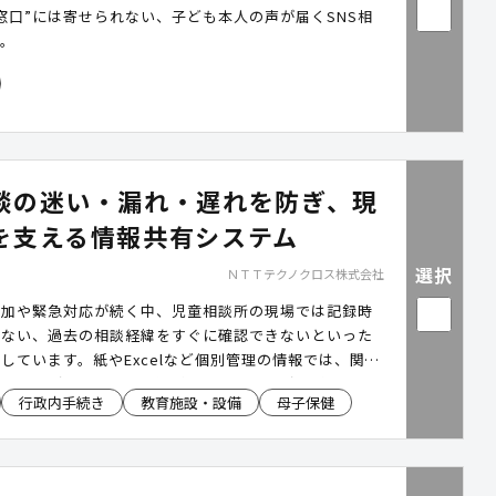
窓口”には寄せられない、子ども本人の声が届くSNS相
す。
談の迷い・漏れ・遅れを防ぎ、現
を支える情報共有システム
選択
ＮＴＴテクノクロス株式会社
増加や緊急対応が続く中、児童相談所の現場では記録時
きない、過去の相談経緯をすぐに確認できないといった
しています。紙やExcelなど個別管理の情報では、関係
有に時間がかかり、引き継ぎや判断の遅れが子どもの安
行政内手続き
教育施設・設備
母子保健
リスクもあります。「intra-mart自治体様向け情報共
〈児童相談用〉」は、児童相談業務に必要な文書・業務
履歴を一元管理し、申請・承認・共有をワークフローで
。忙しい現場でも、迷わず、漏れなく、迅速な対応を実