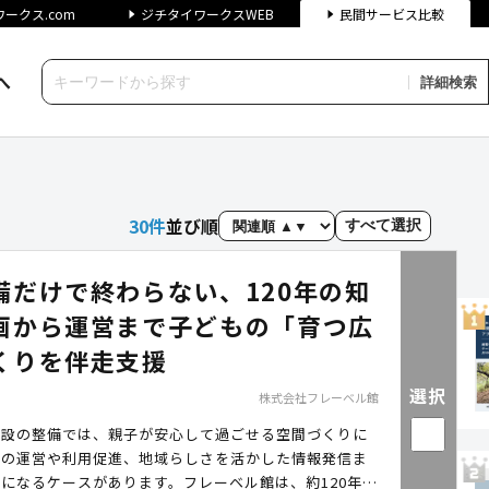
ークス.com
ジチタイワークスWEB
民間サービス比較
へ
詳細検索
（自治体向けサービス）｜ジチ
30
件
並び順
すべて選択
備だけで終わらない、120年の知
画から運営まで子どもの「育つ広
くりを伴走支援
選択
株式会社フレーベル館
施設の整備では、親子が安心して過ごせる空間づくりに
後の運営や利用促進、地域らしさを活かした情報発信ま
になるケースがあります。フレーベル館は、約120年に