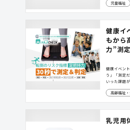
児童福祉
健康イ
もから
力”測
健康イベン
う」「測定
いった課題
高まる中、住
高齢福祉・
りに悩む自治
ク)」は、“
代・性別ご
トレーニン
乳児用
者まで楽し
康意識向上