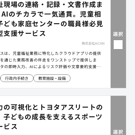
祉現場の連絡・記録・文書作成ま
TとAIのチカラで一気通貫。児童相
子ども家庭センターの職員様必見
型支援サービス
選択
株式会社AiCAN
ービスは、児童福祉業務に特化したクラウドアプリの提供
用を通じた業務改善の伴走をワンストップで提供しま
タの即時入力、AIによるリスク評価や文章要約支援、
タッフによる伴走支援など、“現場ファースト”の業務
行政内手続き
教育施設・設備
現します。
力の可視化とトヨタアスリートの
、子どもの成長を支えるスポーツ
ービス
選択