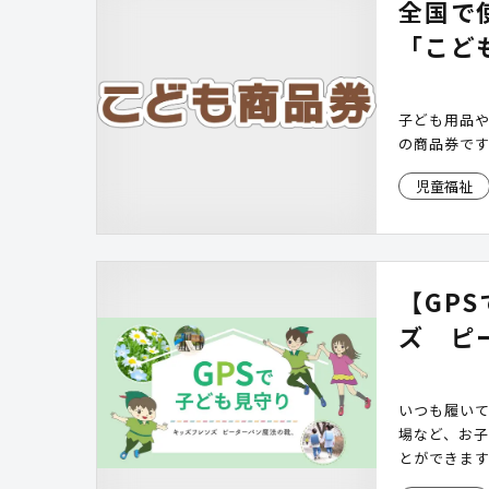
全国で
現します。 ※
ータ イントラ
「こど
Mining
会社名、製
織の商標ま
子ども用品
の商品券で
児童福祉
【GP
ズ ピ
いつも履いて
場など、お
とができま