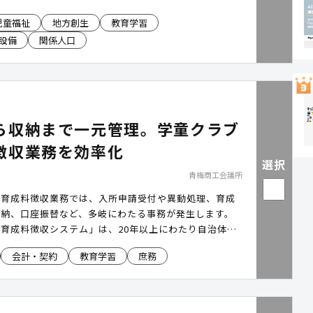
もの育ちに寄り添ってきた知見をもとに、施設づくり・
児童福祉
地方創生
教育学習
講師派遣・広報制作などを一体で支援。子どもが夢中で
設備
関係人口
者が安心して過ごせる「育つ広場」づくりをサポートし
ら収納まで一元管理。学童クラブ
徴収業務を効率化
選択
青梅商工会議所
の育成料徴収業務では、入所申請受付や異動処理、育成
収納、口座振替など、多岐にわたる事務が発生します。
育成料徴収システム」は、20年以上にわたり自治体の
しながら機能を改善し、自治体ごとの運用に合わせたカ
会計・契約
教育学習
庶務
にも対応が可能。受付から収納までの業務を一元管理
育事務の効率化を支援します。