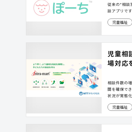
従来の“相談
談アプリで
児童福祉
児童相
場対応
相談件数の
間を確保で
状況が常態化
機関との共
児童福祉
全に直結する
有システム
情報・対応
支援します