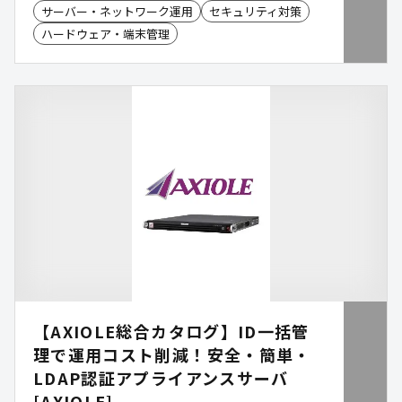
サーバー・ネットワーク運用
セキュリティ対策
可能な機器を継続活用したいというニーズも少なく
ハードウェア・端末管理
ありません。「つなぎ保守®」は、メーカー保守終
了後のシステム安定稼働を強力にサポートする第三
者保守サービスです。24時間365日の受付体制と全
国対応の保守ネットワークにより、安心して利用で
きる運用環境の維持を支援し、計画的なシステム更
改やIT投資の最適化を後押しします。
【AXIOLE総合カタログ】ID一括管
理で運用コスト削減！安全・簡単・
LDAP認証アプライアンスサーバ
[AXIOLE]