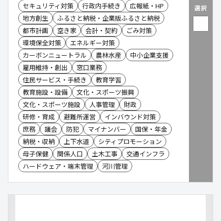
セキュリティ対策
行政内手続き
広報紙・HP
選択
地方創生
ふるさと納税・企業版ふるさと納税
都市計画
空き家
会計・契約
ごみ対策
環境保全対策
エネルギー対策
カーボンニュートラル
農林水産
中小企業支援
雇用維持・創出
窓口業務
住民サービス・手続き
教育学習
教育施設・設備
文化・スポーツ振興
文化・スポーツ施設
人事管理
財政
研修・育成
避難所運営
インバウンド対策
庶務
議会
防犯
マイナンバー
国保・年金
納税・収納
上下水道
シティプロモーション
母子保健
関係人口
土木工事
交通インフラ
ハードウェア・端末管理
河川管理