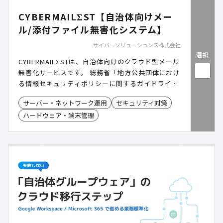
CYBERMAILΣST【自治体向けメー
ル/添付ファイル無害化システム】
サイバーソリューションズ株式会社
選択
CYBERMAILΣSTは、自治体向けのクラウド型メール
無害化サービスです。 総務省「地方公共団体におけ
る情報セキュリティポリシーに関するガイドライ
ン」に準拠し、LGWAN環境における安全なメール
サーバー・ネットワーク運用
セキュリティ対策
運用を低コストかつスピーディに実現します。 メー
ハードウェア・端末管理
ル本文・添付ファイルの無害化から原本保管・閲覧
までをワンストップで提供し、オンプレミスに比べ
て導入・運用の負担を大幅に軽減。クラウドならで
はの柔軟性で、これからの自治体に最適なメールセ
キュリティ環境を実現します