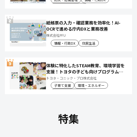
産業振興・農林水産
紙帳票の入力・確認業務を効率化！AI-
OCRで進める庁内DXと業務改善
株式会社PFU
情報・行政DX
住民生活
体験に特化したSTEAM教育、環境学習を
支援！トヨタの子ども向けプログラムで
社会や将来について楽しく学べる体験機
トヨタ・コニック・プロ株式会社
会を創出
子育て支援
環境・エネルギー
教育文化・スポーツ
特集