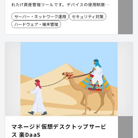
れたIT資産管理ツールです。デバイスの使用制限や
セキュリティパッチの適用管理など、セキュリティ
サーバー・ネットワーク運用
セキュリティ対策
対策としてもお役立ていただけます。また各種の収
ハードウェア・端末管理
集機能を活用して従業員の労務管理をおこなうこと
も可能です。
マネージド仮想デスクトップサービ
ス 楽DaaS