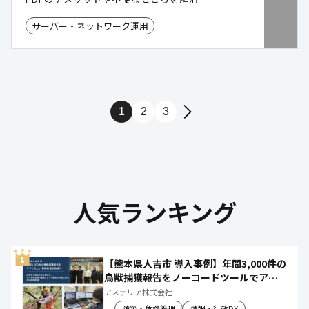
サーバー・ネットワーク運用
1
2
3
人気ランキング
【熊本県人吉市 導入事例】年間3,000件の
鳥獣捕獲報告をノーコードツールでアプ
リ化し、月50時間の庁内作業を削減
アステリア株式会社
防災・危機管理
情報・行政DX