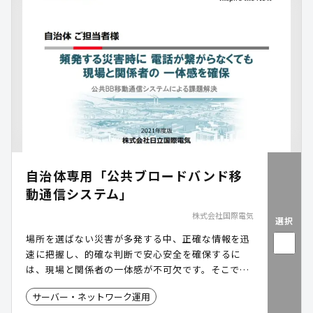
自治体専用「公共ブロードバンド移
動通信システム」
株式会社国際電気
選択
場所を選ばない災害が多発する中、正確な情報を迅
速に把握し、的確な判断で安心安全を確保するに
は、現場と関係者の一体感が不可欠です。そこで、
厳しい環境でも日常のインフラ環境を再現できるよ
サーバー・ネットワーク運用
う、「公共ブロードバンド移動通信システム」を提