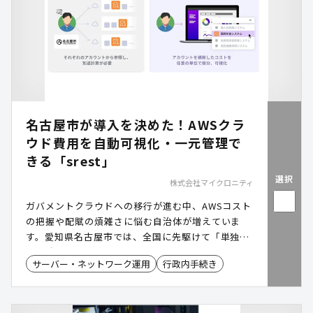
名古屋市が導入を決めた！AWSクラ
ウド費用を自動可視化・一元管理で
きる「srest」
選択
株式会社マイクロニティ
ガバメントクラウドへの移行が進む中、AWSコスト
の把握や配賦の煩雑さに悩む自治体が増えていま
す。愛知県名古屋市では、全国に先駆けて「単独利
用方式」でAWSコスト管理ツール「srest(スレス
サーバー・ネットワーク運用
行政内手続き
ト)」を導入。複数部局にまたがるクラウド利用状
況を一元化し、請求・検収業務を効率化しました。
自治体のクラウド運用負担を軽減します。