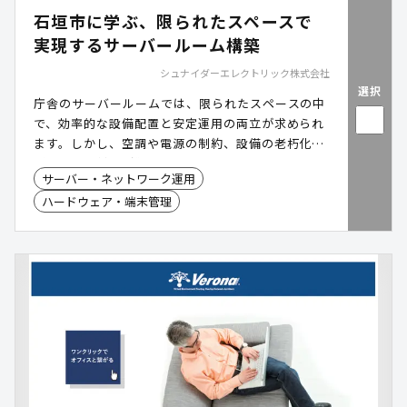
石垣市に学ぶ、限られたスペースで
実現するサーバールーム構築
シュナイダーエレクトリック株式会社
選択
庁舎のサーバールームでは、限られたスペースの中
で、効率的な設備配置と安定運用の両立が求められ
ます。しかし、空調や電源の制約、設備の老朽化な
どにより、対応が難しいケースも少なくありませ
サーバー・ネットワーク運用
ん。シュナイダーエレクトリック社のサーバールー
ハードウェア・端末管理
ムソリューションは、ラック配置・空調・電源冗長
化・環境監視・免震対策までを一体的に設計し、安
定したインフラ基盤の構築を実現します。本資料で
は、沖縄県石垣市の導入事例をもとに、限られた庁
内スペースでも効率的なサーバールームを構築する
ためのポイントをご紹介します。