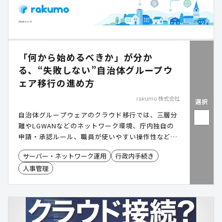
「何から始めるべきか」が分か
る、“失敗しない”自治体グループウ
ェア移行の進め方
rakumo 株式会社
選択
自治体グループウェアのクラウド移行では、三層分
離やLGWANなどのネットワーク環境、庁内独自の
申請・承認ルール、職員が使いやすい操作性など、
事前に整理すべき論点があります。初期段階で全体
サーバー・ネットワーク運用
行政内手続き
像を把握できていない場合、移行後も紙やExcel運
人事管理
用が残り、現場に定着しにくくなるケースがありま
す。本資料では、Google Workspace / Microsoft
365 を前提に、自治体グループウェア移行の進め方
や実践ステップ、運用課題への対応方法、
「rakumo(ラクモ)」を活用した業務効率化のポイ