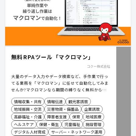
無料RPAツール「マクロマン」
コクー株式会社
大量のデータ入力やデータ検索など、手作業で行っ
てる業務を「マクロマン」に任せて自動化してみま
せんか?マクロマンなら期間の縛りなく無料から利
用できます。
情報収集・共有
情報伝達
観光客誘致
地域振興・交流
災害物資・備蓄品
企業誘致
高齢福祉・介護
障害者支援
保育
地域医療
ヘルスケア
保健・衛生
児童福祉
施設管理
デジタル人材育成
サーバー・ネットワーク運用