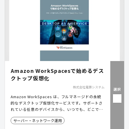
Amazon WorkSpacesで始めるデス
クトップ仮想化
株式会社電算システム
選択
Amazon WorkSpaces は、フルマネージドの永続
的なデスクトップ仮想化サービスです。サポートさ
れている任意のデバイスから、いつでも、どこで
も、必要なデータ、アプリケーション、およびリソ
サーバー・ネットワーク運用
ースにアクセスできます。