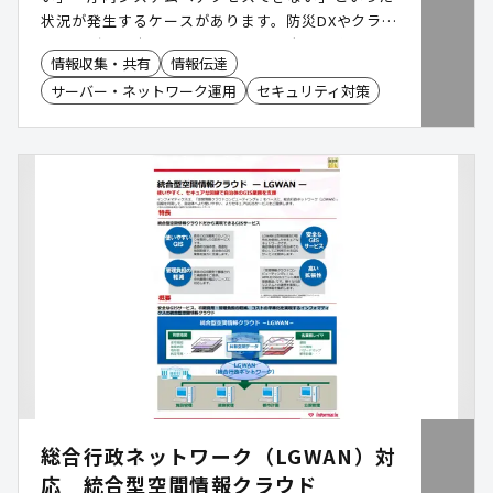
状況が発生するケースがあります。防災DXやクラウ
ド活用が進む中、通信インフラの停止は行政サービ
情報収集・共有
情報伝達
スや災害対応業務へ影響を及ぼす可能性がありま
サーバー・ネットワーク運用
セキュリティ対策
す。「スカイベリーpro®」は、3大キャリア回線を
活用し、通信障害時に自動で別回線へ切り替える通
信冗長化サービスです。平時の業務利用から災害時
のバックアップまで、"いつもの備え"として活用で
きます。本資料では、過去の災害・通信障害事例を
もとに、自治体に求められる通信BCP対策や通信冗
長化の考え方をご確認いただけます。
総合行政ネットワーク（LGWAN）対
応 統合型空間情報クラウド