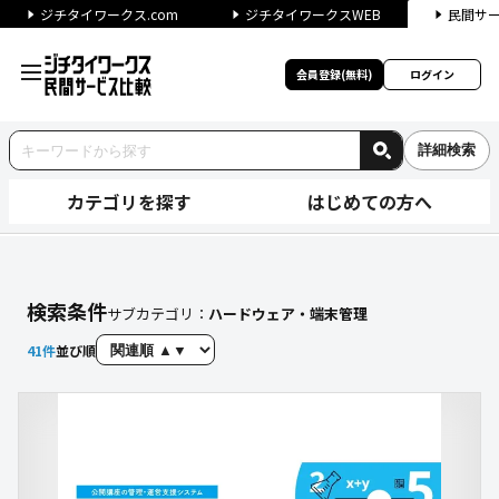
ジチタイワークス.com
ジチタイワークスWEB
民間サ
会員登録(無料)
ログイン
詳細検索
カテゴリを探す
はじめての方へ
【ハードウェア・端末管理】に
検索条件
サブカテゴリ：
ハードウェア・端末管理
41
件
並び順