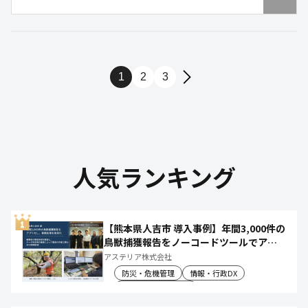
両面から、ムリ・ムダ・ムラを見える化し、持続可
能な業務改善を実現します。
1
2
3
人気ランキング
【熊本県人吉市 導入事例】年間3,000件の
鳥獣捕獲報告をノーコードツールでアプ
リ化し、月50時間の庁内作業を削減
アステリア株式会社
防災・危機管理
情報・行政DX
産業振興・農林水産