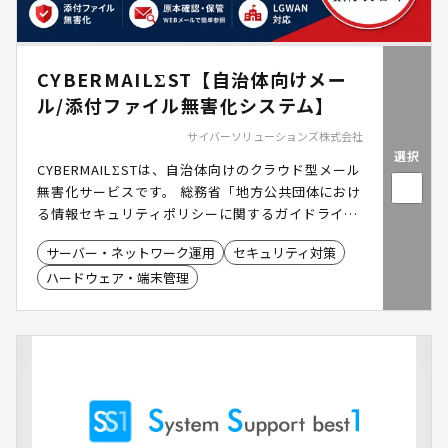
CYBERMAILΣST【自治体向けメー
ル/添付ファイル無害化システム】
サイバーソリューションズ株式会社
選択
CYBERMAILΣSTは、自治体向けのクラウド型メール
無害化サービスです。 総務省「地方公共団体におけ
る情報セキュリティポリシーに関するガイドライ
ン」に準拠し、LGWAN環境における安全なメール
サーバー・ネットワーク運用
セキュリティ対策
運用を低コストかつスピーディに実現します。 メー
ハードウェア・端末管理
ル本文・添付ファイルの無害化から原本保管・閲覧
までをワンストップで提供し、オンプレミスに比べ
て導入・運用の負担を大幅に軽減。クラウドならで
はの柔軟性で、これからの自治体に最適なメールセ
キュリティ環境を実現します