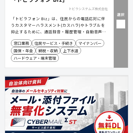
トビラシステムズ株式会社
選択
「トビラフォン Biz」は、住民からの電話応対に伴
うカスタマーハラスメント(カスハラ)やトラブルを
抑止するために、通話録音・履歴管理・自動音声ガ
イダンスをオールインワンで提供する電話応対支援
窓口業務
住民サービス・手続き
マイナンバー
ソリューションです。既存の電話機に接続するだけ
国保・年金
納税・収納
上下水道
で導入でき、職員を守りつつ電話業務の効率化と住
民サービス向上を両立します。
ハードウェア・端末管理