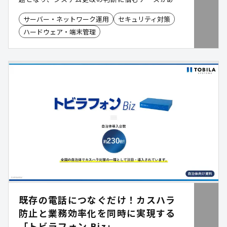
ます。一方で、予算や運用状況を踏まえると、利用
サーバー・ネットワーク運用
セキュリティ対策
可能な機器を継続活用したいというニーズも少なく
ハードウェア・端末管理
ありません。「つなぎ保守®」は、メーカー保守終
了後のシステム安定稼働を強力にサポートする第三
者保守サービスです。24時間365日の受付体制と全
国対応の保守ネットワークにより、安心して利用で
きる運用環境の維持を支援し、計画的なシステム更
改やIT投資の最適化を後押しします。
既存の電話につなぐだけ！カスハラ
防止と業務効率化を同時に実現する
「トビラフォン Biz」