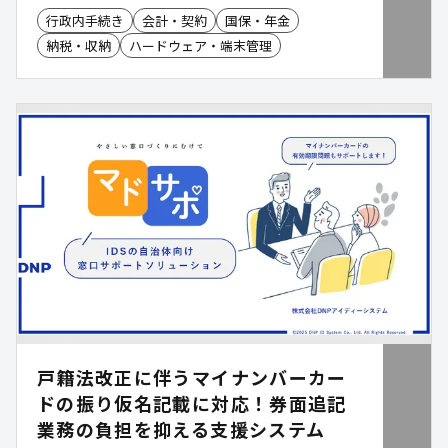
本サービスは、給与支払報告書など税務課業務に特
行政内手続き
会計・契約
国保・年金
化したAI-OCRにより、事前レイアウト登録なしで
納税・収納
ハードウェア・端末管理
非定型・手書き帳票も最大99.9%(※)の高精度でデ
ータ化。無料トライアルで、実際の帳票を使った効
果検証も可能です。 ※非定型・手書きを含む、OCR
対象項目の最大読み取り精度
戸籍法改正に伴うマイナンバーカー
ドの振り仮名記載に対応！券面追記
業務の負担を抑える支援システム