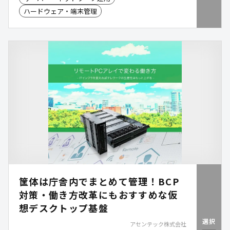
災害時を見据えた可用性とBCP対策の両立も求めら
ハードウェア・端末管理
れています。シュナイダーエレクトリック社では、
集約型UPSと免震対策を組み合わせることで、電源
の一元管理と安定稼働を支援。本資料では、これら
を実現した京丹波町のサーバールーム構築事例をご
紹介します。
筐体は庁舎内でまとめて管理！BCP
対策・働き方改革にもおすすめな仮
想デスクトップ基盤
選択
アセンテック株式会社