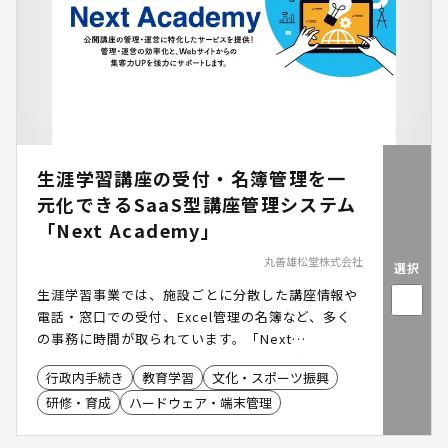
生涯学習講座の受付・名簿管理を一
元化できるSaaS型講座管理システム
「Next Academy」
丸善雄松堂株式会社
選択
生涯学習事業では、施設ごとに分散した講座情報や
電話・窓口での受付、Excel管理の名簿など、多く
の事務に時間が取られています。「Next
Academy(ネクストアカデミー)」は、講座情報の登
行政内手続き
教育学習
文化・スポーツ振興
録から申込受付、出欠管理、決済、帳票作成までを
研修・育成
ハードウェア・端末管理
一つのシステムで完結でき、庁内の情報連携と業務
負担の軽減を実現します。オンライン講座にも対応