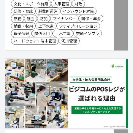
文化・スポーツ施設
人事管理
財政
研修・育成
避難所運営
インバウンド対策
庶務
議会
防犯
マイナンバー
国保・年金
納税・収納
上下水道
シティプロモーション
母子保健
関係人口
土木工事
交通インフラ
ハードウェア・端末管理
河川管理