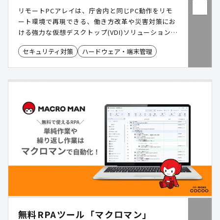
リモートPCアレイは、庁舎内と同じPC動作をリモ
ート環境で再現できる、働き方改革や災害対策にお
ける強力な仮想デスクトップ(VDI)ソリューションで
す。従来のVDI導入における課題を解決し、低コス
セキュリティ対策
ハードウェア・端末管理
トかつ短期間で導入可能。複数台のPCカートリッジ
を1つの筐体に集約することで、運用管理を大幅に
簡素化しながら、高いセキュリティ性と柔軟性を兼
ね備えています。
無料RPAツール「マクロマン」