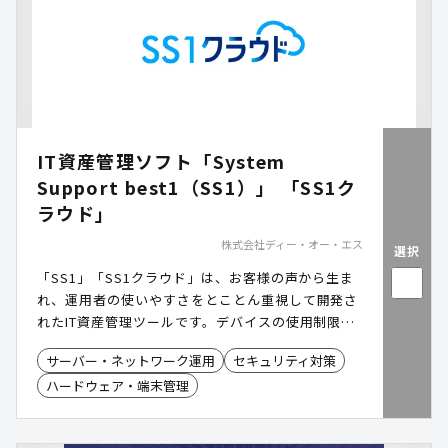
IT資産管理ソフト「System
Support best1（SS1）」 「SS1ク
ラウド」
株式会社ディー・オー・エス
選択
「SS1」「SS1クラウド」は、お客様の声から生ま
れ、運用者の使いやすさをとことん重視して開発さ
れたIT資産管理ツールです。デバイスの使用制限や
セキュリティパッチの適用管理など、セキュリティ
サーバー・ネットワーク運用
セキュリティ対策
対策としてもお役立ていただけます。また各種の収
ハードウェア・端末管理
集機能を活用して従業員の労務管理をおこなうこと
も可能です。