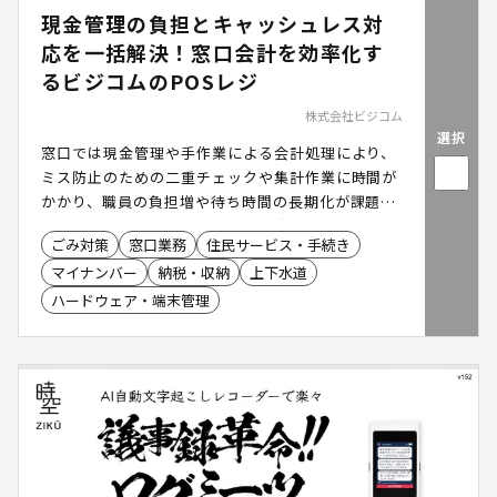
現金管理の負担とキャッシュレス対
応を一括解決！窓口会計を効率化す
るビジコムのPOSレジ
株式会社ビジコム
選択
窓口では現金管理や手作業による会計処理により、
ミス防止のための二重チェックや集計作業に時間が
かかり、職員の負担増や待ち時間の長期化が課題で
す。ビジコムのPOSレジは、自動釣り銭機やキャッ
ごみ対策
窓口業務
住民サービス・手続き
シュレス決済、データ連携により、会計業務の効率
マイナンバー
納税・収納
上下水道
化と正確性向上を実現し、窓口業務の負担軽減と住
民サービス向上に貢献します。
ハードウェア・端末管理