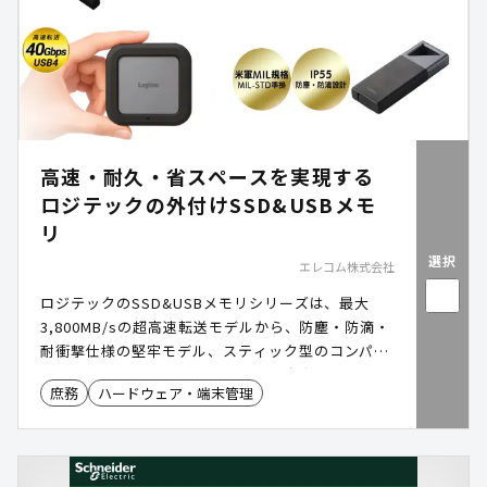
高速・耐久・省スペースを実現する
ロジテックの外付けSSD&USBメモ
リ
選択
エレコム株式会社
ロジテックのSSD&USBメモリシリーズは、最大
3,800MB/sの超高速転送モデルから、防塵・防滴・
耐衝撃仕様の堅牢モデル、スティック型のコンパク
トモデルまで幅広くラインナップ。庁内文書のバッ
庶務
ハードウェア・端末管理
クアップや業務端末のデータ移行に最適で、掛け払
い決済、国内メーカーによる延長長期保証や国内サ
ポート窓口も整備され、自治体の安定運用をサポー
トします。