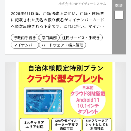
株式会社DNPアイディーシステム
選択
2026年6月以降、戸籍法改正に伴い、戸籍・住民票
に記載された氏名の振り仮名がマイナンバーカード
へ順次反映される予定です。これに伴い、マイナン
バーカードの券面更新や追記対応の増加が見込ま
行政内手続き
窓口業務
住民サービス・手続き
れ、窓口業務の集中や職員負担の増加、手書き対応
マイナンバー
ハードウェア・端末管理
による記載品質のばらつきが課題となる可能性があ
ります。「DNP券面プリントシステム」は、住所・
氏名変更等に伴う追記欄への印字をプリンターで行
えるシステムです。乾燥不要で印字後すぐに交付で
きるため、対応時間の短縮や記載ミスの抑制を支援
し、円滑な窓口運営に活用できます。