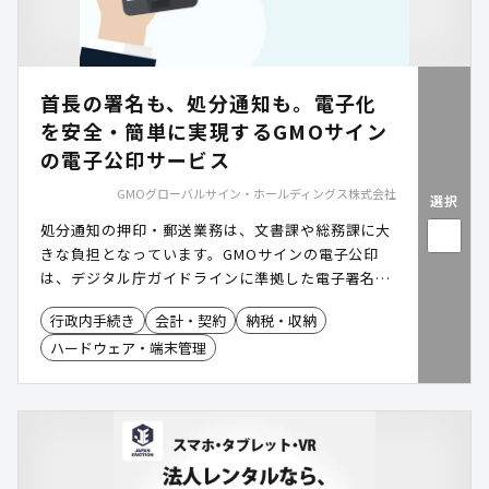
首長の署名も、処分通知も。電子化
を安全・簡単に実現するGMOサイン
の電子公印サービス
GMOグローバルサイン・ホールディングス株式会社
選択
処分通知の押印・郵送業務は、文書課や総務課に大
きな負担となっています。GMOサインの電子公印
は、デジタル庁ガイドラインに準拠した電子署名に
より、首長印を含む公印の電子化を安全に実現しま
行政内手続き
会計・契約
納税・収納
す。LGPKIの課題を解消しつつ、既存システムとの
ハードウェア・端末管理
連携やリモート署名にも対応。文書交付の効率化を
強力に後押しし、庁内事務の確実なデジタル化を支
援します。