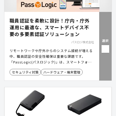
用開始後は「見かけたから立ち寄った」「電話する
ほどではないが聞きたかった」という声が寄せら
れ、固定窓口では届かなかった潜在ニーズの掘り起
職員認証を柔軟に設計！庁内・庁外
こしに成功。本資料では、選定の背景から実運用の
効果まで詳しくご紹介します。 <資料目次> 1. 導入
運用に最適な、スマートデバイス不
自治体の概要 ── 滋賀県米原市の地域特性と行政
要の多要素認証ソリューション
課題 2. 導入前の課題 ── 人口減少・過疎化がもた
選択
パスロジ株式会社
らす窓口体制の限界 ・デジタルの「支援格差」 ・
拠点アクセスの「物理的壁」 ・窓口体制の「持続限
リモートワークや庁外からのシステム接続が増える
界」 3. 導入の経緯 ── 「移動市役所」×テレ窓と
中、職員認証の安全性確保は重要な課題です。
いう新たな窓口形態 ・移動市役所のサービス概要と
「PassLogic(パスロジック)」は、スマートフォン
対応業務 ・過去の経験を生かした厳正なシステム選
やトークンデバイス、固定パスワードを使わずに、
定(閉域網対応・簡単操作・通信安定性) 4. 導入効果
セキュリティ対策
ハードウェア・端末管理
閉域網でも多要素認証を実現できる仕組みです。既
── テレ窓が米原市にもたらした変化 ・新たな行
存のID基盤と連携しながら、庁外・庁内どちらのア
政接点の創出 ・移動環境下の良質な通信品質 ・
クセスにおいても、認証セキュリティの強化と利便
「待つ行政」から「届ける行政」への転換
性を両立します。