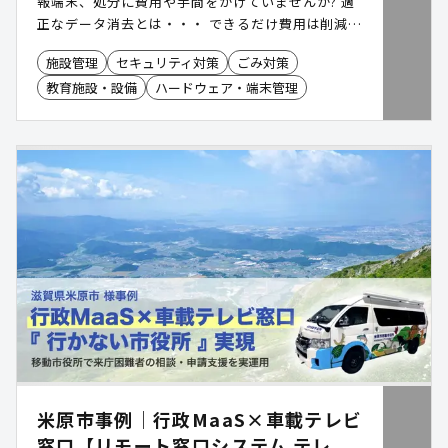
報端末、処分に費用や手間をかけていませんか? 適
正なデータ消去とは・・・ できるだけ費用は削減し
たい・・・ 時間はなるべくかけなくない・・・ そ
施設管理
セキュリティ対策
ごみ対策
んな情報端末処分に関するお悩みを包括的に解決す
教育施設・設備
ハードウェア・端末管理
るのが、株式会社萬年がご提供する、パソコン処分
サービス「ゼロステ」です。 総務省策定のガイドラ
インにも準拠した安全で確実なデータ消去。データ
消去後の情報端末は古い端末や壊れた端末であって
もすべて有価物としての売却が可能。搬出からデー
タ消去証明書のご提供まで専門スタッフが完全帆
走。 安全で確実、費用も手間もかからない情報端末
の処分をご提供いたします。
米原市事例｜行政MaaS×車載テレビ
窓口【リモート窓口システム テレ