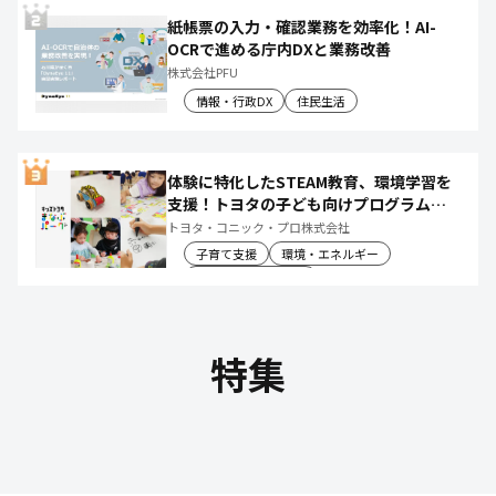
紙帳票の入力・確認業務を効率化！AI-
OCRで進める庁内DXと業務改善
株式会社PFU
情報・行政DX
住民生活
体験に特化したSTEAM教育、環境学習を
支援！トヨタの子ども向けプログラムで
社会や将来について楽しく学べる体験機
トヨタ・コニック・プロ株式会社
会を創出
子育て支援
環境・エネルギー
教育文化・スポーツ
特集