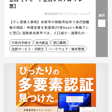
窓】
株式会社RTCテックソリューションズ
選択
【テレ窓導入事例】米原市が移動市役所で来庁困難
者の相談・申請支援を実運用(行政MaaS×車載テレ
ビ窓口) 滋賀県米原市では、人口減少・過疎化の進
行により行政窓口の維持が困難になりつつありまし
行政内手続き
地方創生
窓口業務
た。マイナンバーカード普及率85%、コンビニ交付
住民サービス・手続き
ハードウェア・端末管理
30%とデジタル基盤は整備されていたものの、操作
に不安を抱える住民や対面支援を必要とする層が取
り残される「支援格差」が課題に。さらに市内4か
所の行政サービスセンターが令和8年3月末に全閉庁
を控え、物理的な行政接点の喪失が目前に迫ってい
ました。この危機に対し、米原市が選んだのが「移
動市役所」×リモート窓口システム「テレ窓」で
す。 市役所庁舎と車両をオンラインで接続し、諸証
明発行・遠隔相談・各種申請サポートなど6業務に
対応。過去に別システムの導入経験があったからこ
そ、閉域網対応のセキュリティ性・簡単操作・通信
安定性を厳正に見極め、テレ窓を採用しました。運