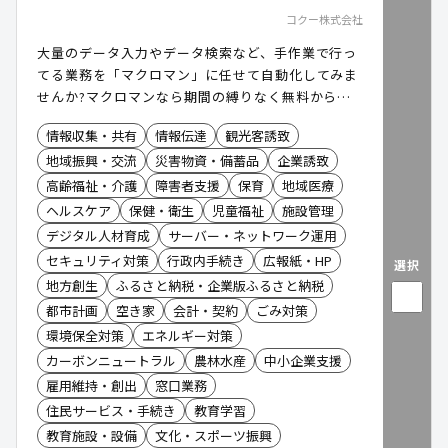
コクー株式会社
大量のデータ入力やデータ検索など、手作業で行っ
てる業務を「マクロマン」に任せて自動化してみま
せんか?マクロマンなら期間の縛りなく無料から利
用できます。
情報収集・共有
情報伝達
観光客誘致
地域振興・交流
災害物資・備蓄品
企業誘致
高齢福祉・介護
障害者支援
保育
地域医療
ヘルスケア
保健・衛生
児童福祉
施設管理
デジタル人材育成
サーバー・ネットワーク運用
セキュリティ対策
行政内手続き
広報紙・HP
選択
地方創生
ふるさと納税・企業版ふるさと納税
都市計画
空き家
会計・契約
ごみ対策
環境保全対策
エネルギー対策
カーボンニュートラル
農林水産
中小企業支援
雇用維持・創出
窓口業務
住民サービス・手続き
教育学習
教育施設・設備
文化・スポーツ振興