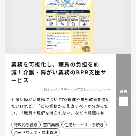
業務を可視化し、職員の負担を削
減！介護・障がい業務のBPR支援サ
ービス
日本ビジネスデータープロセシングセンター
選択
介護や障がい業務においてDX推進や業務改善を進め
たいけれど、「どの業務から見直すべきか分からな
い」「職員の理解を得られない」などの課題はあり
ませんか? 本サービスでは、自治体の実務を熟知し
行政内手続き
窓口業務
住民サービス・手続き
たコンサルタントが、業務棚卸しから改善施策の実
ハードウェア・端末管理
行、効果測定までを一貫支援。データと現場視点の