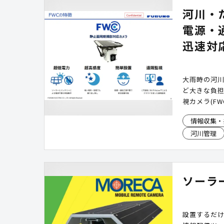
河川・
電源・
迅速対
大雨時の河
ど大きな負
視カメラ(F
場に行かず
情報収集・
難や通行止
河川管理
ソーラ
設置するだ