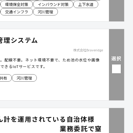
環境保全対策
インバウンド対策
上下水道
全で美しい舗装技術です。
交通インフラ
河川管理
管理システム
株式会社Braveridge
選択
要。配線不要。ネット環境不要で、ため池の水位や画像
できるIoTサービスです。
共有
河川管理
ん計を運用されている自治体様
 業務委託で窒