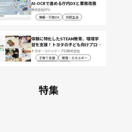
AI-OCRで進める庁内DXと業務改善
株式会社PFU
情報・行政DX
住民生活
体験に特化したSTEAM教育、環境学
習を支援！トヨタの子ども向けプログ
ラムで 社会や将来について楽しく学
トヨタ・コニック・プロ株式会社
べる体験機会を創出
子育て支援
環境・エネルギー
教育文化・スポーツ
特集