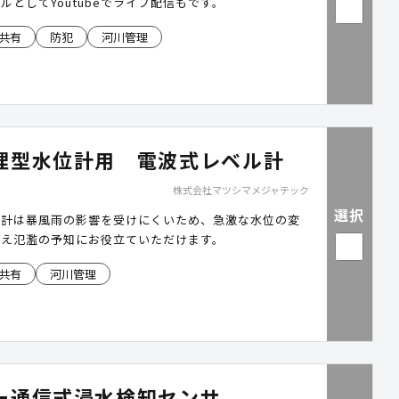
ルとしてYoutubeでライブ配信もです。
共有
防犯
河川管理
理型水位計用 電波式レベル計
株式会社マツシマメジャテック
選択
ル計は暴風雨の影響を受けにくいため、急激な水位の変
捉え氾濫の予知にお役立ていただけます。
共有
河川管理
ー通信式浸水検知センサ