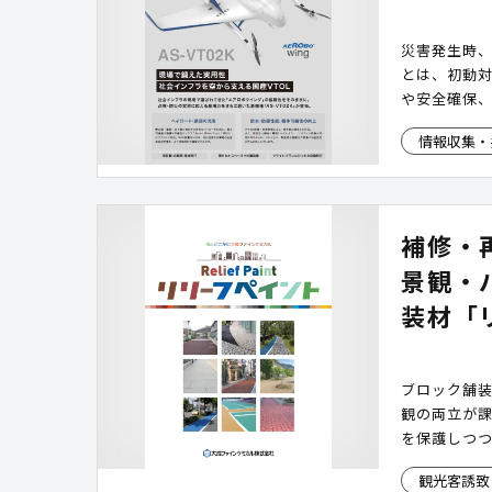
災害発生時
とは、初動
や安全確保
少なくあり
情報収集・
と、撮影後
制の構築を
防災対応は
活用可能。
補修・
景観・
装材「
ブロック舗
観の両立が
を保護しつ
高い耐候性
観光客誘致
を同時に軽