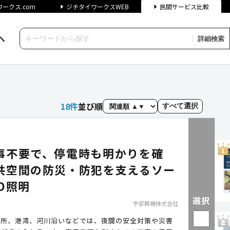
ークス.com
ジチタイワークスWEB
民間サービス比較
へ
詳細検索
（自治体向けサービス）｜ジチ
18
件
並び順
すべて選択
事不要で、停電時も明かりを確
共空間の防災・防犯を支えるソー
D照明
選択
宇部興機株式会社
場所、港湾、河川沿いなどでは、夜間の安全対策や災害