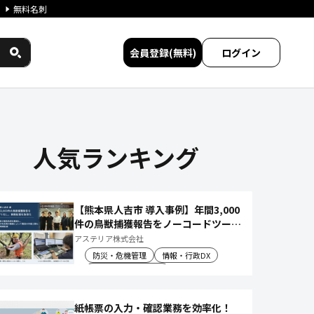
無料名刺
会員登録(無料)
ログイン
タイワークス民間サービス比較
人気ランキング
【熊本県人吉市 導入事例】年間3,000
件の鳥獣捕獲報告をノーコードツール
でアプリ化し、月50時間の庁内作業
アステリア株式会社
を削減
防災・危機管理
情報・行政DX
産業振興・農林水産
紙帳票の入力・確認業務を効率化！