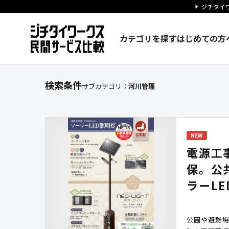
ジチタイワ
カテゴリを探す
はじめての方
【河川管理】に関する検索結果
検索条件
サブカテゴリ：
河川管理
NEW
電源工
保。公
ラーLE
公園や避難