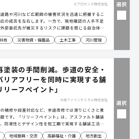
選択
エアロセンス株式会社
、道路や河川など広範囲の被害状況を迅速に把握するこ
対応の成否を左右します。一方で、現地確認の人手不足
、外部委託先が被災するリスクに課題を感じる自治体も
ません。本サービスは、長距離飛行が可能なドローン
共有
災害物資・備蓄品
土木工事
河川管理
の解析を支援する仕組みにより、職員による自主運用体
支援します。上空から広域を効率的に把握できるため、
もちろん、河川・道路・港湾の巡視や各種調査業務にも
平時と災害時の両面で業務負担の軽減を実現します。
再塗装の手間削減。歩道の安全・
バリアフリーを同時に実現する舗
リリーフペイント」
大成ファインケミカル株式会社
選択
装の補修や段差対応など、歩道改修では滑りにくさと景
課題です。「リリーフペイント」は、アスファルト舗装
つ、防滑性とデザイン性を短工期で実現する舗装工法。
とほとんど段差のない仕上げで転倒リスクと維持コスト
地域振興・交流
高齢福祉・介護
地方創生
減します。公園・歩道・公共施設など、幅広い場所で導