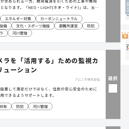
保が求められる一方、商用電源を引くための工事や費用
となります。「NEO・LIGHT(ネオ・ライト)」は、太陽
たものを蓄電し、電源工事不要で設置できる独立型ソー
エネルギー対策
カーボンニュートラル
明です。平常時の防犯・安全対策に加え、停電時・災害
設備
文化・スポーツ施設
避難所運営
防犯
を確保。防犯カメラや非常用電源などのオプションも追
置場所や用途に合わせた公共空間の整備を支援します。
ラ
河川管理
済み。
メラを「活用する」ための監視カ
リューション
選択
アムニモ株式会社
を設置して満足だけではなく、住民の安心安全のために
活用できるようサポートします。
共有
防犯
河川管理