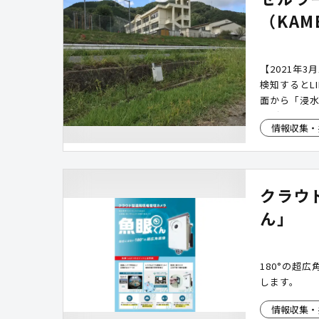
（KAM
【2021年
検知するとL
面から「浸
報が赤色で
情報収集・
クラウ
ん」
180°の超
します。
情報収集・