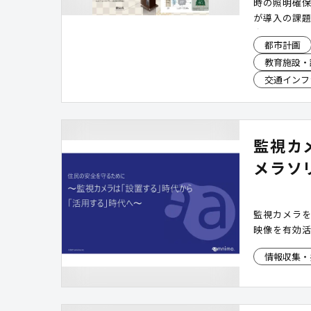
時の照明確
が導入の課題
光で発電し
都市計画
ラーLED照
教育施設・
時にも照明
加でき、設
交通インフ
NETIS取得
監視カ
メラソ
監視カメラ
映像を有効
情報収集・