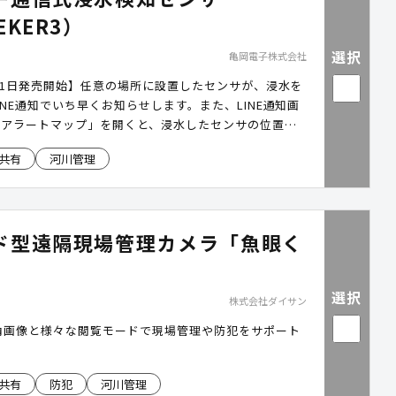
EKER3）
選択
亀岡電子株式会社
3月1日発売開始】任意の場所に設置したセンサが、浸水を
INE通知でいち早くお知らせします。また、LINE通知画
水アラートマップ」を開くと、浸水したセンサの位置情
表示されます。
共有
河川管理
ド型遠隔現場管理カメラ「魚眼く
選択
株式会社ダイサン
広角画像と様々な閲覧モードで現場管理や防犯をサポート
共有
防犯
河川管理