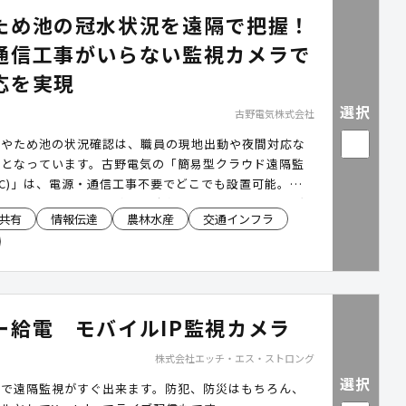
ため池の冠水状況を遠隔で把握！
通信工事がいらない監視カメラで
応を実現
選択
古野電気株式会社
川やため池の状況確認は、職員の現地出動や夜間対応な
担となっています。古野電気の「簡易型クラウド遠隔監
WC)」は、電源・通信工事不要でどこでも設置可能。現
とも河川やため池、道路の冠水状況を遠隔で把握し、避
共有
情報伝達
農林水産
交通インフラ
めの判断を迅速化を後押しします。
ー給電 モバイルIP監視カメラ
株式会社エッチ・エス・ストロング
選択
けで遠隔監視がすぐ出来ます。防犯、防災はもちろん、