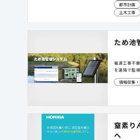
都市計画
入が進む安
土木工事
ため池
電源工事不
を遠隔で監視
情報収集・
窒素り
へ