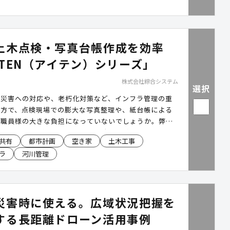
土木点検・写真台帳作成を効率
iTEN（アイテン）シリーズ」
株式会社綜合システム
選択
甚災害への対応や、老朽化対策など、インフラ管理の重
一方で、点検現場での膨大な写真整理や、紙台帳による
が職員様の大きな負担になっていないでしょうか。弊社
iTENシリーズ」は、現場踏査や点検業務をデジタル化
共有
都市計画
空き家
土木工事
ら報告書作成までを一気通貫で効率化するシステムで
ラ
河川管理
災害時に使える。広域状況把握を
する長距離ドローン活用事例