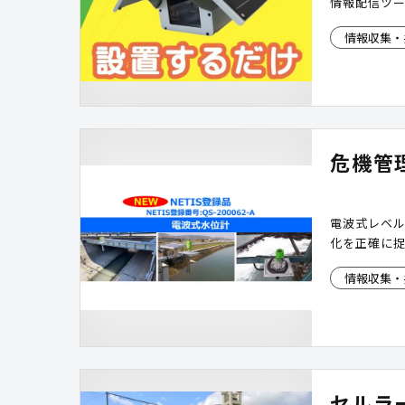
情報配信ツー
情報収集・
危機管
電波式レベ
化を正確に
情報収集・
セルラ