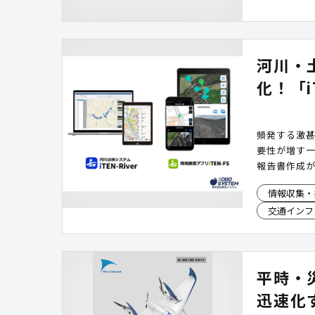
河川・
化！「
頻発する激
要性が増す
報告書作成
が提供する「
情報収集・
し、現場か
交通インフ
す。
平時・
迅速化