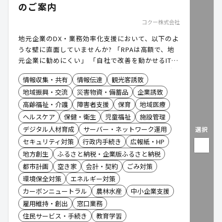
のご案内
コクー株式会社
地元企業のDX・業務効率化支援において、以下のよ
うな壁に直面していませんか? 「RPAは高額で、地
元企業に勧めにくい」 「自社で改善を動かせるIT人
材が不足している」 本日は、自治体様・銀行様がハ
情報収集・共有
情報伝達
観光客誘致
ブとなり、地元企業のDXを後押しする「マクロマン
地域振興・交流
災害物資・備蓄品
企業誘致
研修」のご案内です。
高齢福祉・介護
障害者支援
保育
地域医療
ヘルスケア
保健・衛生
児童福祉
施設管理
デジタル人材育成
サーバー・ネットワーク運用
選択
セキュリティ対策
行政内手続き
広報紙・HP
地方創生
ふるさと納税・企業版ふるさと納税
都市計画
空き家
会計・契約
ごみ対策
環境保全対策
エネルギー対策
カーボンニュートラル
農林水産
中小企業支援
雇用維持・創出
窓口業務
住民サービス・手続き
教育学習