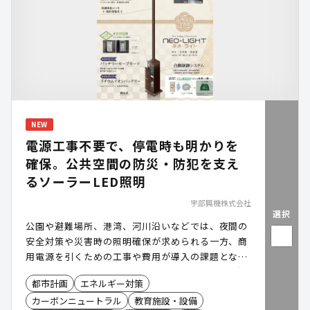
NEW
電源工事不要で、停電時も明かりを
確保。公共空間の防災・防犯を支え
るソーラーLED照明
宇部興機株式会社
選択
公園や避難場所、港湾、河川沿いなどでは、夜間の
安全対策や災害時の照明確保が求められる一方、商
用電源を引くための工事や費用が導入の課題となり
ます。「NEO・LIGHT(ネオ・ライト)」は、太陽光
都市計画
エネルギー対策
で発電したものを蓄電し、電源工事不要で設置でき
カーボンニュートラル
教育施設・設備
る独立型ソーラーLED照明です。平常時の防犯・安