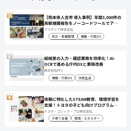
【熊本県人吉市 導入事例】年間3,000件の
鳥獣捕獲報告をノーコードツールでアプ
リ化し、月50時間の庁内作業を削減
アステリア株式会社
防災・危機管理
情報・行政DX
産業振興・農林水産
紙帳票の入力・確認業務を効率化！AI-
OCRで進める庁内DXと業務改善
株式会社PFU
情報・行政DX
住民生活
体験に特化したSTEAM教育、環境学習を
支援！トヨタの子ども向けプログラムで
社会や将来について楽しく学べる体験機
トヨタ・コニック・プロ株式会社
会を創出
子育て支援
環境・エネルギー
教育文化・スポーツ