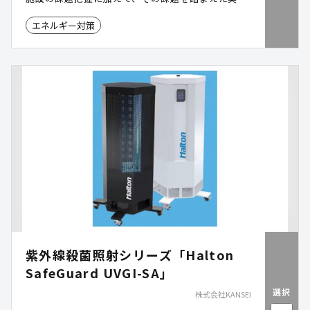
性のある施策の立案および実行支援までワンストッ
エネルギー対策
プでサービスを提供しております。
紫外線殺菌照射シリーズ「Halton
SafeGuard UVGI-SA」
選択
株式会社KANSEI