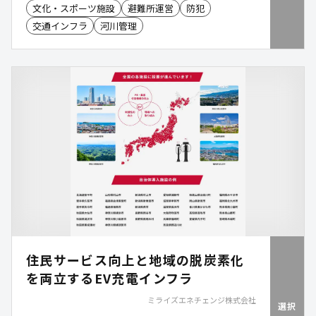
全対策に加え、停電時・災害時にも照明を確保。防
文化・スポーツ施設
避難所運営
防犯
犯カメラや非常用電源などのオプションも追加で
交通インフラ
河川管理
き、設置場所や用途に合わせた公共空間の整備を支
援します。NETIS取得済み。
住民サービス向上と地域の脱炭素化
を両立するEV充電インフラ
ミライズエネチェンジ株式会社
選択