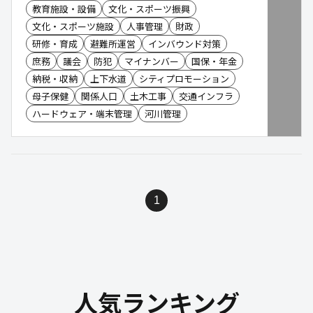
教育施設・設備
文化・スポーツ振興
文化・スポーツ施設
人事管理
財政
研修・育成
避難所運営
インバウンド対策
庶務
議会
防犯
マイナンバー
国保・年金
納税・収納
上下水道
シティプロモーション
母子保健
関係人口
土木工事
交通インフラ
ハードウェア・端末管理
河川管理
1
人気ランキング