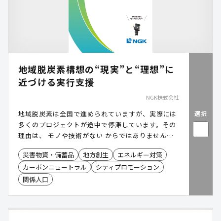
地域脱炭素構想の“現実”と“理想”に
近づける実行支援
NGK株式会社
選択
地域脱炭素は全国で進められていますが、実際には
多くのプロジェクトが途中で停滞しています。その
理由は、 モノや技術がない からではありません。
再エネ設備や蓄電池、VPPなどのモノや技術は既に
災害物資・備蓄品
地方創生
エネルギー対策
存在しています。 一方で、脱炭素を推進する主役で
カーボンニュートラル
シティプロモーション
ある「地域」に事業を設計する人材が不足してい
る、何から着手すればよいかわからない、関係者調
関係人口
整が難しい、事業性の評価が難しいといった課題が
あります。地域脱炭素の最大の障壁は、技術そのも
のではなく「 プロジェクトを前へ進める実行力の不