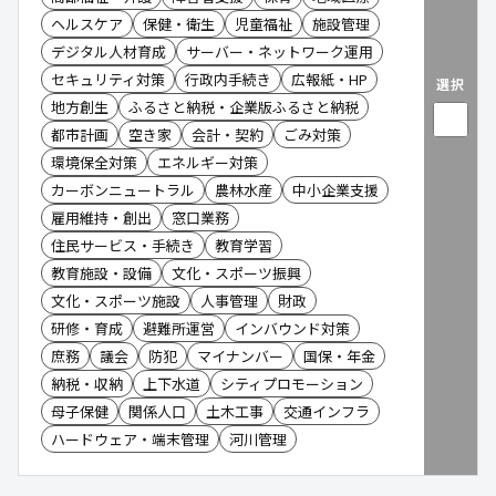
ヘルスケア
保健・衛生
児童福祉
施設管理
デジタル人材育成
サーバー・ネットワーク運用
セキュリティ対策
行政内手続き
広報紙・HP
選択
地方創生
ふるさと納税・企業版ふるさと納税
都市計画
空き家
会計・契約
ごみ対策
環境保全対策
エネルギー対策
カーボンニュートラル
農林水産
中小企業支援
雇用維持・創出
窓口業務
住民サービス・手続き
教育学習
教育施設・設備
文化・スポーツ振興
文化・スポーツ施設
人事管理
財政
研修・育成
避難所運営
インバウンド対策
庶務
議会
防犯
マイナンバー
国保・年金
納税・収納
上下水道
シティプロモーション
母子保健
関係人口
土木工事
交通インフラ
ハードウェア・端末管理
河川管理