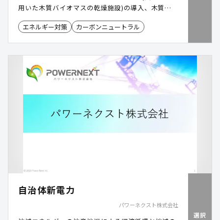
用いた木質バイオマスの乾燥施設)の導入、木質バ
イオマスを保管するためのシートや木質バイオマス
エネルギー対策
カーボンニュートラル
(木質チップなど)の重要な品質項目である水分測定
器の販売を行っています。
自治体新電力
パワーネクスト株式会社
選択