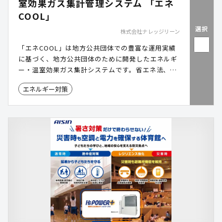
室効果ガス集計管理システム 「エネ
COOL」
選択
株式会社ナレッジリーン
「エネCOOL」は地方公共団体での豊富な運用実績
に基づく、地方公共団体のために開発したエネルギ
ー・温室効果ガス集計システムです。省エネ法、地
球温暖化対策実行計画やEMSの集計・報告と連携
エネルギー対策
し、煩わしい業務の簡素化・効率化が可能です。