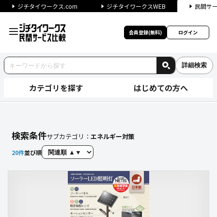
ジチタイワークス.com
ジチタイワークスWEB
民間サ
会員登録(無料)
ログイン
詳細検索
カテゴリを探す
はじめての方へ
【エネルギー対策】に関する検
検索条件
サブカテゴリ：
エネルギー対策
20
件
並び順