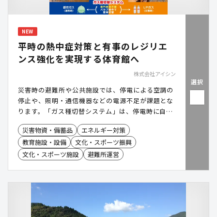
NEW
平時の熱中症対策と有事のレジリエ
ンス強化を実現する体育館へ
株式会社アイシン
選択
災害時の避難所や公共施設では、停電による空調の
停止や、照明・通信機器などの電源不足が課題とな
ります。「ガス種切替システム」は、停電時に自立
発電運転を行い、空調に加えて照明や通信機器など
災害物資・備蓄品
エネルギー対策
へ電力を供給できる電源自立型空調です。さらに、
教育施設・設備
文化・スポーツ振興
都市ガスの供給が停止した場合には、LPガスへ切り
替えて運転を継続することが可能です。災害時にお
文化・スポーツ施設
避難所運営
ける空調と電源の確保を支援し、避難所や公共施設
の機能維持に貢献します。