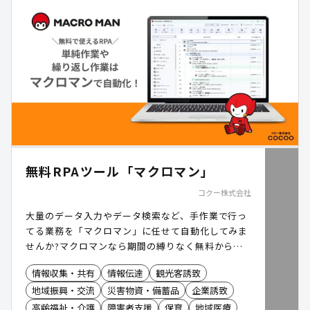
足 」だと私たちは考えています。 我々はそういっ
た変革に挑戦する方々の「真のソリューションパー
トナー」でいたいと考えてます。
無料RPAツール「マクロマン」
コクー株式会社
大量のデータ入力やデータ検索など、手作業で行っ
てる業務を「マクロマン」に任せて自動化してみま
せんか?マクロマンなら期間の縛りなく無料から利
用できます。
情報収集・共有
情報伝達
観光客誘致
地域振興・交流
災害物資・備蓄品
企業誘致
高齢福祉・介護
障害者支援
保育
地域医療