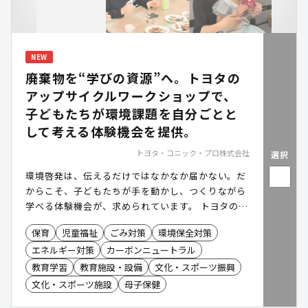
NEW
廃棄物を“学びの資源”へ。トヨタの
アップサイクルワークショップで、
子どもたちが環境課題を自分ごとと
して考える体験機会を提供。
トヨタ・コニック・プロ株式会社
選択
環境啓発は、伝えるだけではなかなか届かない。だ
からこそ、子どもたちが手を動かし、つくりながら
学べる体験機会が、求められています。 トヨタのア
ップサイクルワークショップは、車の製造工程で生
保育
児童福祉
ごみ対策
環境保全対策
まれるレザー等のアップサイクル体験を通じて、カ
エネルギー対策
カーボンニュートラル
ーボンニュートラルや、SDGsを身近なテーマとし
て受け止めることができる体験型コンテンツです。
教育学習
教育施設・設備
文化・スポーツ振興
幅広い年齢層が参加する地域イベントでも導入しや
文化・スポーツ施設
母子保健
すく、全国各地で開催される環境フェアや、環境学