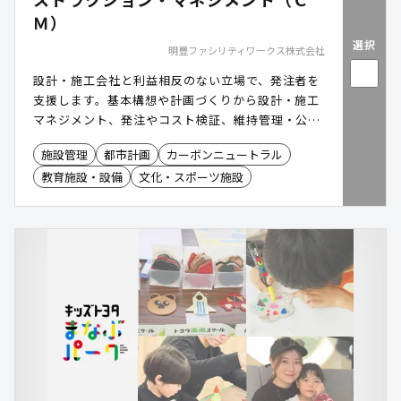
Ｍ）
選択
明豊ファシリティワークス株式会社
設計・施工会社と利益相反のない立場で、発注者を
支援します。基本構想や計画づくりから設計・施工
マネジメント、発注やコスト検証、維持管理・公共
施設マネジメントまで幅広く対応。建設事業の立ち
施設管理
都市計画
カーボンニュートラル
上げから推進、保有施設の運用・管理まで、ライフ
教育施設・設備
文化・スポーツ施設
サイクル全体を伴走し、専門性を補完。品質・工
期・コストの最適化を支援します。