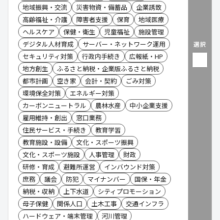
地域振興・交流
災害物資・備蓄品
企業誘致
研修」のご案内です。
高齢福祉・介護
障害者支援
保育
地域医療
ヘルスケア
保健・衛生
児童福祉
施設管理
デジタル人材育成
サーバー・ネットワーク運用
選択
セキュリティ対策
行政内手続き
広報紙・HP
地方創生
ふるさと納税・企業版ふるさと納税
都市計画
空き家
会計・契約
ごみ対策
環境保全対策
エネルギー対策
カーボンニュートラル
農林水産
中小企業支援
雇用維持・創出
窓口業務
住民サービス・手続き
教育学習
教育施設・設備
文化・スポーツ振興
文化・スポーツ施設
人事管理
財政
研修・育成
避難所運営
インバウンド対策
庶務
議会
防犯
マイナンバー
国保・年金
納税・収納
上下水道
シティプロモーション
母子保健
関係人口
土木工事
交通インフラ
ハードウェア・端末管理
河川管理