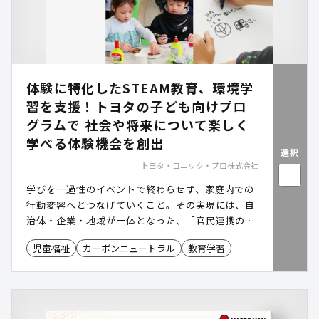
体験に特化したSTEAM教育、環境学
習を支援！トヨタの子ども向けプロ
グラムで 社会や将来について楽しく
学べる体験機会を創出
選択
トヨタ・コニック・プロ株式会社
学びを一過性のイベントで終わらせず、家庭内での
行動変容へとつなげていくこと。その実現には、自
治体・企業・地域が一体となった、「官民連携の場
づくり」と継続的に活用できる質の高いコンテンツ
児童福祉
カーボンニュートラル
教育学習
が不可欠です。 こうした背景のもと、未来を担う子
どもたちの学びをより持続的な価値へとつなげてい
くために、トヨタの取り組みに関連した多様なテー
マの子ども向けワークショップコンテンツを開発・
提供しています。 環境教育やSDGs教育、STEAM教