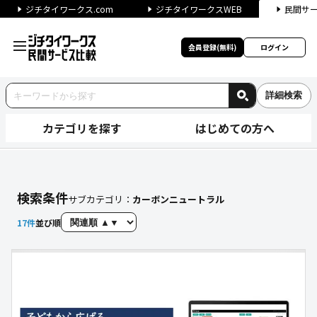
ジチタイワークス.com
ジチタイワークスWEB
民間サ
会員登録(無料)
ログイン
詳細検索
カテゴリを探す
はじめての方へ
【カーボンニュートラル】に関
検索条件
サブカテゴリ：
カーボンニュートラル
17
件
並び順