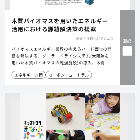
木質バイオマスを用いたエネルギー
活用における課題解決策の提案
株式会社日比谷アメニス
選択
バイオマスエネルギー業界の抱えるハード面での問
題を解決する、ソーラードライシステム(太陽熱を
用いた木質バイオマスの乾燥施設)の導入、木質バ
イオマスを保管するためのシートや木質バイオマス
エネルギー対策
カーボンニュートラル
(木質チップなど)の重要な品質項目である水分測定
器の販売を行っています。