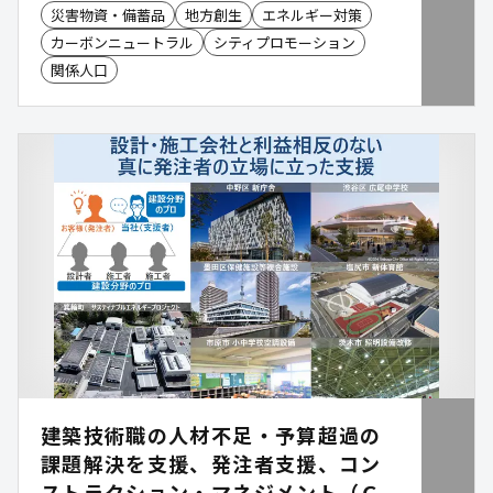
災害物資・備蓄品
地方創生
エネルギー対策
存在しています。 一方で、脱炭素を推進する主役で
カーボンニュートラル
シティプロモーション
ある「地域」に事業を設計する人材が不足してい
る、何から着手すればよいかわからない、関係者調
関係人口
整が難しい、事業性の評価が難しいといった課題が
あります。地域脱炭素の最大の障壁は、技術そのも
のではなく「 プロジェクトを前へ進める実行力の不
足 」だと私たちは考えています。 我々はそういっ
た変革に挑戦する方々の「真のソリューションパー
トナー」でいたいと考えてます。
建築技術職の人材不足・予算超過の
課題解決を支援、発注者支援、コン
ストラクション・マネジメント（Ｃ