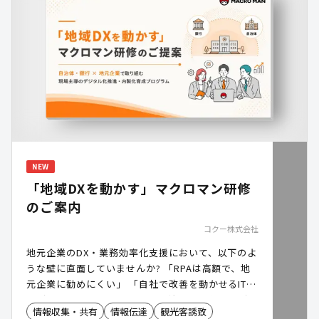
育など、子どもたちが実際に見て、触れて、考える
探究的な学びの重要性が高まる一方、自治体では限
られたリソースの中で継続的に活用できる学習コン
テンツの確保や、イベントの企画・運営が負担とな
るケースがあります。 「キッズトヨタ まなぶパー
ク」は、プログラミングやカーボンニュートラル、
モビリティ、ものづくりなどをテーマにした体験型
コンテンツです。学校や学童での活用に加え、自治
体が実施する地域イベントなどでも活用でき、子ど
もたちの好奇心や探究心を育むとともに、社会課題
や地域の未来への関心を高めるきっかけづくりを支
NEW
援します。
「地域DXを動かす」マクロマン研修
のご案内
コクー株式会社
地元企業のDX・業務効率化支援において、以下のよ
うな壁に直面していませんか? 「RPAは高額で、地
元企業に勧めにくい」 「自社で改善を動かせるIT人
材が不足している」 本日は、自治体様・銀行様がハ
情報収集・共有
情報伝達
観光客誘致
ブとなり、地元企業のDXを後押しする「マクロマン