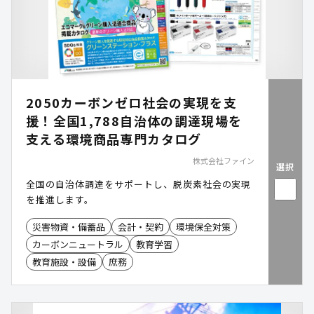
2050カーボンゼロ社会の実現を支
援！全国1,788自治体の調達現場を
支える環境商品専門カタログ
株式会社ファイン
選択
全国の自治体調達をサポートし、脱炭素社会の実現
を推進します。
災害物資・備蓄品
会計・契約
環境保全対策
カーボンニュートラル
教育学習
教育施設・設備
庶務