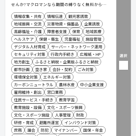
せんか?マクロマンなら期間の縛りなく無料から利
用できます。
情報収集・共有
情報伝達
観光客誘致
地域振興・交流
災害物資・備蓄品
企業誘致
高齢福祉・介護
障害者支援
保育
地域医療
ヘルスケア
保健・衛生
児童福祉
施設管理
デジタル人材育成
サーバー・ネットワーク運用
セキュリティ対策
行政内手続き
広報紙・HP
選択
地方創生
ふるさと納税・企業版ふるさと納税
都市計画
空き家
会計・契約
ごみ対策
環境保全対策
エネルギー対策
カーボンニュートラル
農林水産
中小企業支援
雇用維持・創出
窓口業務
住民サービス・手続き
教育学習
教育施設・設備
文化・スポーツ振興
文化・スポーツ施設
人事管理
財政
研修・育成
避難所運営
インバウンド対策
庶務
議会
防犯
マイナンバー
国保・年金