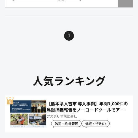
1
人気ランキング
【熊本県人吉市 導入事例】年間3,000件の
鳥獣捕獲報告をノーコードツールでアプ
リ化し、月50時間の庁内作業を削減
アステリア株式会社
防災・危機管理
情報・行政DX
産業振興・農林水産