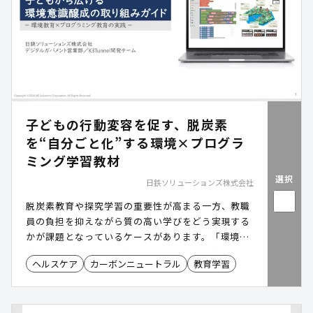
子どもの行動変容を促す、脱炭素
を“自分ごと化”する環境×プログラ
ミング学習教材
選択
日鉄ソリューションズ株式会社
脱炭素教育や探究学習の重要性が高まる一方、教職
員の負担を抑えながら質の高い学びをどう実現する
かが課題となっているケースがあります。「環境教
育×プログラミング教育企画」は、環境教育とプロ
ヘルスケア
カーボンニュートラル
教育学習
グラミング学習を組み合わせ、既存カリキュラムの
流れに沿って探究的な学びを導入しやすい教材で
す。地域のCO2排出量データを活用したシミュレー