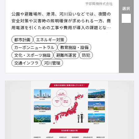
宇部興機株式会社
選択
公園や避難場所、港湾、河川沿いなどでは、夜間の
安全対策や災害時の照明確保が求められる一方、商
用電源を引くための工事や費用が導入の課題となり
ます。「NEO・LIGHT(ネオ・ライト)」は、太陽光
都市計画
エネルギー対策
で発電したものを蓄電し、電源工事不要で設置でき
カーボンニュートラル
教育施設・設備
る独立型ソーラーLED照明です。平常時の防犯・安
全対策に加え、停電時・災害時にも照明を確保。防
文化・スポーツ施設
避難所運営
防犯
犯カメラや非常用電源などのオプションも追加で
交通インフラ
河川管理
き、設置場所や用途に合わせた公共空間の整備を支
援します。NETIS取得済み。