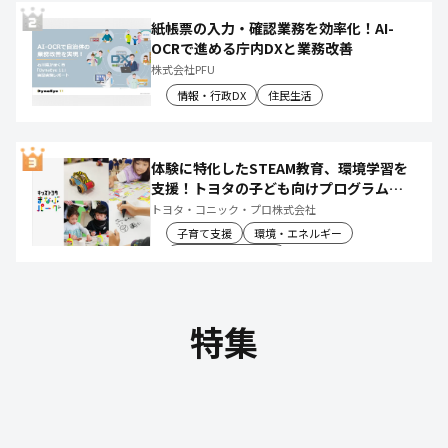
紙帳票の入力・確認業務を効率化！AI-
OCRで進める庁内DXと業務改善
株式会社PFU
情報・行政DX
住民生活
体験に特化したSTEAM教育、環境学習を
支援！トヨタの子ども向けプログラムで
社会や将来について楽しく学べる体験機
トヨタ・コニック・プロ株式会社
会を創出
子育て支援
環境・エネルギー
教育文化・スポーツ
特集