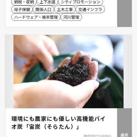
納税・収納
上下水道
シティプロモーション
母子保健
関係人口
土木工事
交通インフラ
ハードウェア・端末管理
河川管理
環境にも農家にも優しい高機能バイ
オ炭「宙炭（そらたん）」
選択
株式会社TOWING