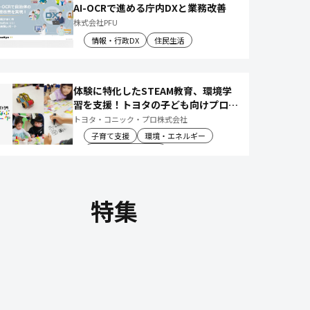
AI-OCRで進める庁内DXと業務改善
株式会社PFU
情報・行政DX
住民生活
体験に特化したSTEAM教育、環境学
習を支援！トヨタの子ども向けプログ
ラムで 社会や将来について楽しく学
トヨタ・コニック・プロ株式会社
べる体験機会を創出
子育て支援
環境・エネルギー
教育文化・スポーツ
特集