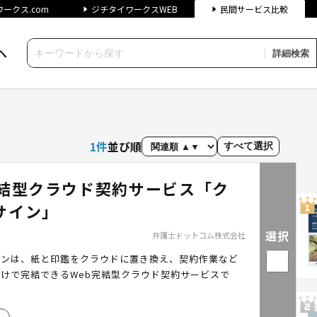
ークス.com
ジチタイワークスWEB
民間サービス比較
へ
詳細検索
クス民間サービス比較
1
件
並び順
すべて選択
完結型クラウド契約サービス「ク
サイン」
選択
弁護士ドットコム株式会社
インは、紙と印鑑をクラウドに置き換え、契約作業など
けで完結できるWeb完結型クラウド契約サービスで