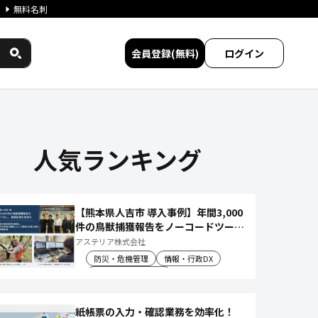
無料名刺
会員登録(無料)
ログイン
人気ランキング
【熊本県人吉市 導入事例】年間3,000
件の鳥獣捕獲報告をノーコードツール
でアプリ化し、月50時間の庁内作業
アステリア株式会社
を削減
防災・危機管理
情報・行政DX
産業振興・農林水産
紙帳票の入力・確認業務を効率化！