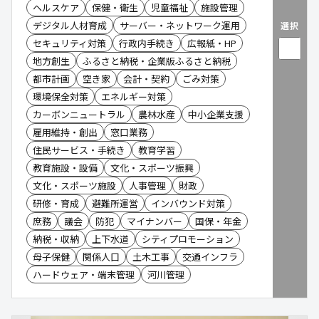
ヘルスケア
保健・衛生
児童福祉
施設管理
デジタル人材育成
サーバー・ネットワーク運用
選択
セキュリティ対策
行政内手続き
広報紙・HP
地方創生
ふるさと納税・企業版ふるさと納税
都市計画
空き家
会計・契約
ごみ対策
環境保全対策
エネルギー対策
カーボンニュートラル
農林水産
中小企業支援
雇用維持・創出
窓口業務
住民サービス・手続き
教育学習
教育施設・設備
文化・スポーツ振興
文化・スポーツ施設
人事管理
財政
研修・育成
避難所運営
インバウンド対策
庶務
議会
防犯
マイナンバー
国保・年金
納税・収納
上下水道
シティプロモーション
母子保健
関係人口
土木工事
交通インフラ
ハードウェア・端末管理
河川管理