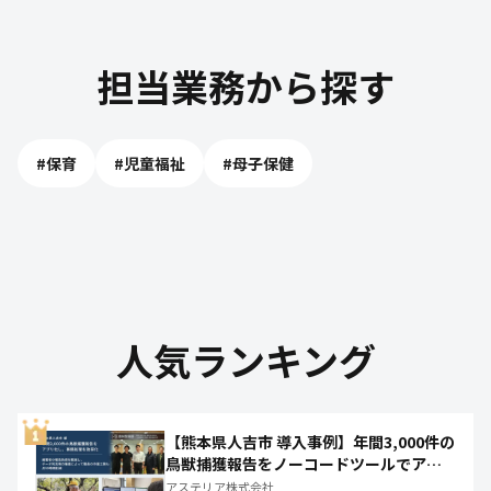
担当業務から探す
#
保育
#
児童福祉
#
母子保健
人気ランキング
【熊本県人吉市 導入事例】年間3,000件の
鳥獣捕獲報告をノーコードツールでアプ
リ化し、月50時間の庁内作業を削減
アステリア株式会社