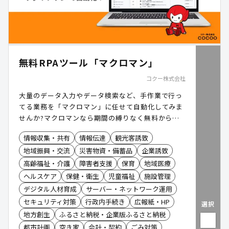
無料RPAツール「マクロマン」
コクー株式会社
大量のデータ入力やデータ検索など、手作業で行っ
てる業務を「マクロマン」に任せて自動化してみま
せんか?マクロマンなら期間の縛りなく無料から利
用できます。
情報収集・共有
情報伝達
観光客誘致
地域振興・交流
災害物資・備蓄品
企業誘致
高齢福祉・介護
障害者支援
保育
地域医療
ヘルスケア
保健・衛生
児童福祉
施設管理
デジタル人材育成
サーバー・ネットワーク運用
セキュリティ対策
行政内手続き
広報紙・HP
選択
地方創生
ふるさと納税・企業版ふるさと納税
都市計画
空き家
会計・契約
ごみ対策