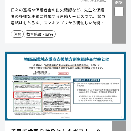
BIPROGY株式会社
選択
日々の連絡や保護者会の出欠確認など、先生と保護
者の多様な連絡に対応する連絡サービスです。 緊急
連絡はもちろん、スマホアプリから朝忙しい時間の
欠席連絡が行えるなど、学校や園と保護者の連絡を
保育
教育施設・設備
スムーズにします