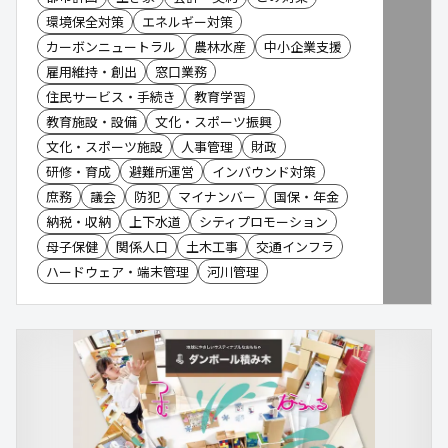
環境保全対策
エネルギー対策
カーボンニュートラル
農林水産
中小企業支援
雇用維持・創出
窓口業務
住民サービス・手続き
教育学習
教育施設・設備
文化・スポーツ振興
文化・スポーツ施設
人事管理
財政
研修・育成
避難所運営
インバウンド対策
庶務
議会
防犯
マイナンバー
国保・年金
納税・収納
上下水道
シティプロモーション
母子保健
関係人口
土木工事
交通インフラ
ハードウェア・端末管理
河川管理