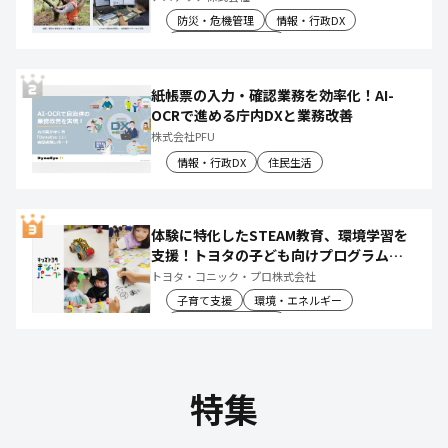
防災・危機管理
情報・行政DX
産業振興・農林水産
紙帳票の入力・確認業務を効率化！AI-
OCRで進める庁内DXと業務改善
株式会社PFU
情報・行政DX
住民生活
体験に特化したSTEAM教育、環境学習を
支援！トヨタの子ども向けプログラムで
社会や将来について楽しく学べる体験機
トヨタ・コニック・プロ株式会社
会を創出
子育て支援
環境・エネルギー
教育文化・スポーツ
特集