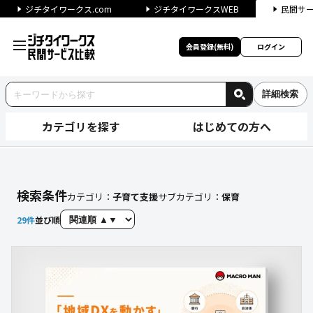
ジチタイワークス.com
ジチタイワークスWEB
民間サ
会員登録(無料)
ログイン
詳細検索
カテゴリを探す
はじめての方へ
【保育】に関する検索結果（自
検索条件
カテゴリ：
子育て支援
サブカテゴリ：
保育
29
件
並び順