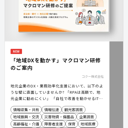
NEW
「地域DXを動かす」マクロマン研修
のご案内
コクー株式会社
地元企業のDX・業務効率化支援において、以下のよ
うな壁に直面していませんか? 「RPAは高額で、地
元企業に勧めにくい」 「自社で改善を動かせるIT人
材が不足している」 本日は、自治体様・銀行様がハ
情報収集・共有
情報伝達
観光客誘致
ブとなり、地元企業のDXを後押しする「マクロマン
地域振興・交流
災害物資・備蓄品
企業誘致
研修」のご案内です。
高齢福祉・介護
障害者支援
保育
地域医療