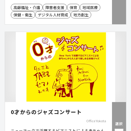
る地域包括ケアシステムの構築に寄与します。
高齢福祉・介護
障害者支援
保育
地域医療
保健・衛生
デジタル人材育成
地方創生
0才からのジャズコンサート
Office Yokota
選択
ニューヨークで活躍するピアニストによる赤ちゃん