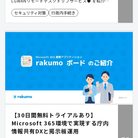
LGWANリモートデスクトップサービス◆ を紹介し
ます。また2つのサービスをお試しいただける無償
セキュリティ対策
行政内手続き
利用プログラムも提供しております。 LGWAN環境
かからクラウドサービスを利用したい。または、庁
外からLGWAN環境内PCへの接続をしたいなど、業
務効率化や働き方改善を進めたい自治体さんにお勧
めのリモートアクセスサービス「moconaviシリー
ズ」を紹介しております。
【30日間無料トライアルあり】
Microsoft 365環境で実現する庁内
情報共有DXと掲示板運用