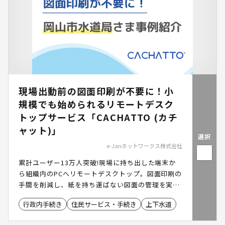
現場出動前の図面印刷が不要に！小
規模でも始められるリモートデスク
トップサービス「CACHATTO (カチ
ャット)」
選択
e-Janネットワークス株式会社
累計ユーザー13万人突破!現場に持ち出した端末か
ら組織内のPCへリモートデスクトップ。図面印刷の
手間を削減し、紙を持ち運ばない図面の管理を実現
します。​ ​
行政内手続き
住民サービス・手続き
上下水道