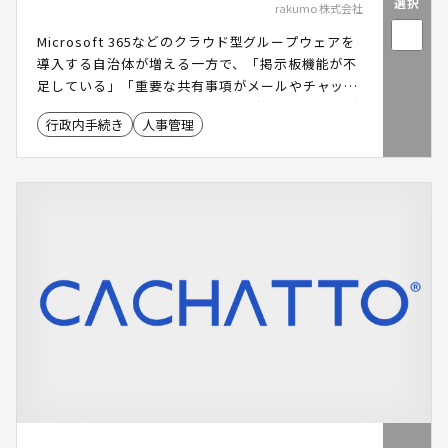
選択
rakumo 株式会社
Microsoft 365などのクラウド型グループウェアを
導入する自治体が増える一方で、「掲示板機能が不
足している」「重要な共有事項がメールやチャット
に埋もれてしまう」といった課題が生じるケースが
行政内手続き
人事管理
あります。また、庁内ポータルや情報共有基盤の整
備において、職員が直感的に使えることや、運用負
担を抑えられることを重視する自治体も少なくあり
ません。「rakumo(ラクモ) ボード」は、
Microsoft 365と連携しながら、必要な情報を必要
な職員へ見やすく届けられるクラウド型掲示板ツー
ルです。未読・既読管理や権限設定、スマホ対応な
どにより、庁内情報共有の効率化とDX推進を支援し
ます。