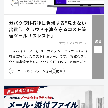
ガバクラ移行後に急増する“見えない
出費”。クラウド予算を守るコスト管
理ツール「スレスト」
選択
株式会社マイクロニティ
「srest(スレスト)」は、ガバメントクラウド(AWS)
環境に特化したコスト管理ツールです。 複雑なクラ
ウド請求情報をわかりやすく可視化し、各部門ごと
のコスト把握や予算策定を支援します。 日本語対応
サーバー・ネットワーク運用
財政
のシンプルなダッシュボードにより、クラウド運用
部門以外でも使いやすいのが特徴です。