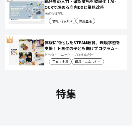
紙帳票の入力・確認業務を効率化！AI-
OCRで進める庁内DXと業務改善
株式会社PFU
情報・行政DX
住民生活
体験に特化したSTEAM教育、環境学習を
支援！トヨタの子ども向けプログラムで
社会や将来について楽しく学べる体験機
トヨタ・コニック・プロ株式会社
会を創出
子育て支援
環境・エネルギー
教育文化・スポーツ
特集