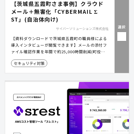
【茨城県五霞町さま事例】クラウド
メール＋無害化「CYBERMAIL Σ
ST」(自治体向け)
選択
サイバーソリューションズ株式会社
【資料ダウンロードで茨城県五霞町の職員様による
導入インタビューが閲覧できます】メールの添付フ
ァイル確認作業を年間で約25,000時間削減(町役場
全体)!対策コストは内部サーバでの実装に比べて4割
セキュリティ対策
削減