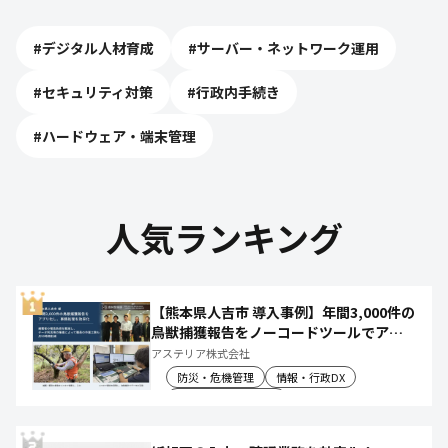
#
デジタル人材育成
#
サーバー・ネットワーク運用
#
セキュリティ対策
#
行政内手続き
#
ハードウェア・端末管理
人気ランキング
【熊本県人吉市 導入事例】年間3,000件の
鳥獣捕獲報告をノーコードツールでアプ
リ化し、月50時間の庁内作業を削減
アステリア株式会社
防災・危機管理
情報・行政DX
産業振興・農林水産