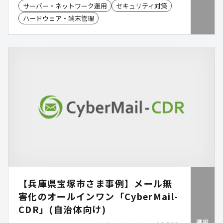
サーバー・ネットワーク運用
セキュリティ対策
おける安全なメール運用を実現します。 アルファモ
ハードウェア・端末管理
デル・ベータモデルどちらでもご活用いただけま
す。
【兵庫県宝塚市さま事例】メール無
害化のオールインワン「CyberMail-
CDR」(自治体向け)
選択