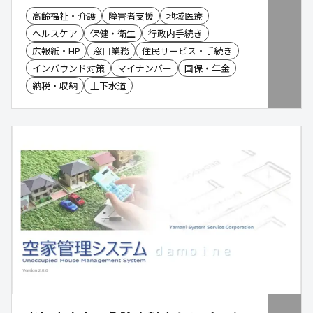
成)LLM(大規模言語モデル)を活用して、発信者の
高齢福祉・介護
障害者支援
地域医療
声、意図を理解し、24時間365日自動で対応が可
ヘルスケア
保健・衛生
行政内手続き
能。導入により、コールセンター業務の半自動化・
完全自動化を実現します。
広報紙・HP
窓口業務
住民サービス・手続き
インバウンド対策
マイナンバー
国保・年金
納税・収納
上下水道