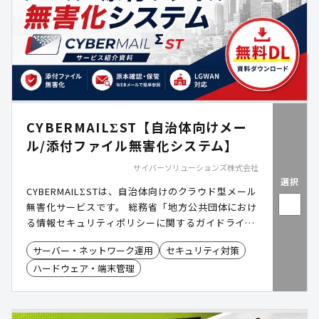
CYBERMAILΣST【自治体向けメー
ル/添付ファイル無害化システム】
サイバーソリューションズ株式会社
選択
CYBERMAILΣSTは、自治体向けのクラウド型メール
無害化サービスです。 総務省「地方公共団体におけ
る情報セキュリティポリシーに関するガイドライ
ン」に準拠し、LGWAN環境における安全なメール
サーバー・ネットワーク運用
セキュリティ対策
運用を低コストかつスピーディに実現します。 メー
ハードウェア・端末管理
ル本文・添付ファイルの無害化から原本保管・閲覧
までをワンストップで提供し、オンプレミスに比べ
て導入・運用の負担を大幅に軽減。クラウドならで
はの柔軟性で、これからの自治体に最適なメールセ