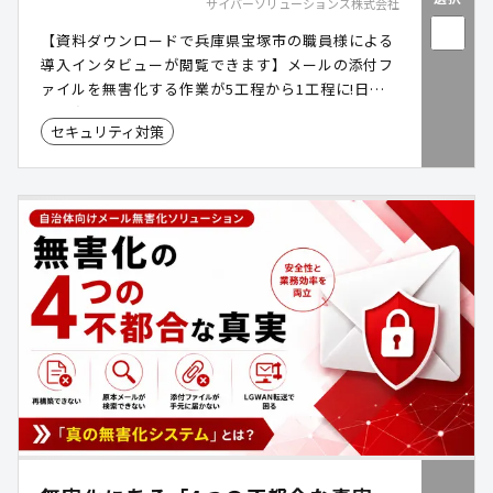
サイバーソリューションズ株式会社
【資料ダウンロードで兵庫県宝塚市の職員様による
導入インタビューが閲覧できます】メールの添付フ
ァイルを無害化する作業が5工程から1工程に!日本
企業向けの国産クラウドメールサービス。「安心・
セキュリティ対策
安全・止まらない」法人向けメールを 豊富なオプシ
ョンと低価格で提供します。