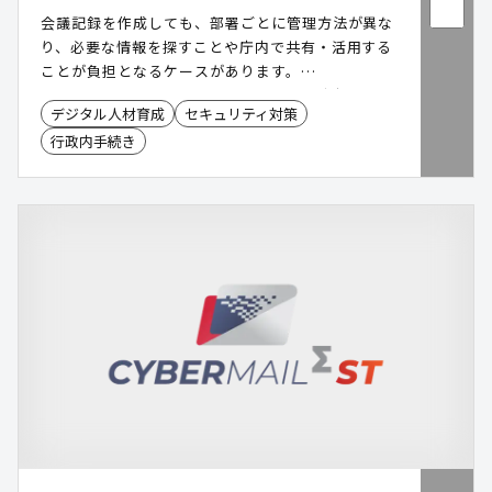
会議記録を作成しても、部署ごとに管理方法が異な
り、必要な情報を探すことや庁内で共有・活用する
ことが負担となるケースがあります。
「SecureMemoCloud」は、AIによる文字起こし・
デジタル人材育成
セキュリティ対策
要約に加え、会議データをクラウドで一元管理し、
行政内手続き
検索やAIチャットにも活用できる環境を提供しま
す。会議情報を庁内のナレッジとして活用し、業務
効率化と会議DXの推進を支援します。