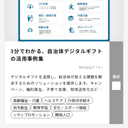
3分でわかる、自治体デジタルギフト
の活用事例集
株式会社ギフティ
選択
デジタルギフトを活用し、自治体が抱える課題を解
決するためのソリューションを提供します。キャン
ペーン、福利厚生、子育て支援、地域活性化など、
さまざまな用途で利用可能です。住民が自由に選べ
高齢福祉・介護
ヘルスケア
行政内手続き
るギフト形式を採用しており、配送コスト削減や事
地方創生
教育学習
文化・スポーツ施設
務負担の軽減を実現します。
シティプロモーション
関係人口