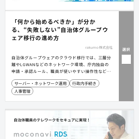
「何から始めるべきか」が分か
る、“失敗しない”自治体グループウ
ェア移行の進め方
rakumo 株式会社
選択
自治体グループウェアのクラウド移行では、三層分
離やLGWANなどのネットワーク環境、庁内独自の
申請・承認ルール、職員が使いやすい操作性など、
事前に整理すべき論点があります。初期段階で全体
サーバー・ネットワーク運用
行政内手続き
像を把握できていない場合、移行後も紙やExcel運
人事管理
用が残り、現場に定着しにくくなるケースがありま
す。本資料では、Google Workspace / Microsoft
365 を前提に、自治体グループウェア移行の進め方
や実践ステップ、運用課題への対応方法、
「rakumo(ラクモ)」を活用した業務効率化のポイ
ントを確認できます。