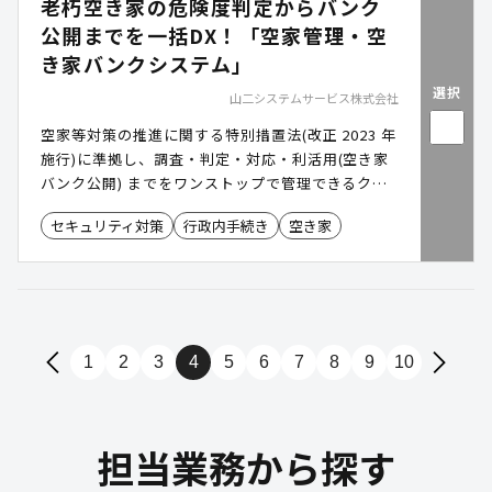
老朽空き家の危険度判定からバンク
公開までを一括DX！「空家管理・空
き家バンクシステム」
選択
山二システムサービス株式会社
空家等対策の推進に関する特別措置法(改正 2023 年
施行)に準拠し、調査・判定・対応・利活用(空き家
バンク公開) までをワンストップで管理できるクラ
ウド空家管理・空き家バンクシステムです。現地写
セキュリティ対策
行政内手続き
空き家
真・危険度判定・交渉記録を一元化し、地図上で所
在地・老朽度を可視化。Excel管理から脱却し、行
政手続きを効率化します。
1
2
3
4
5
6
7
8
9
10
担当業務から探す