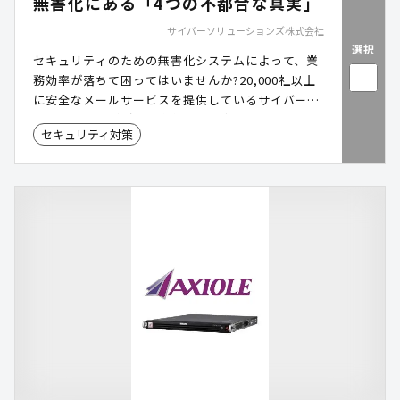
無害化にある「4つの不都合な真実」
サイバーソリューションズ株式会社
選択
セキュリティのための無害化システムによって、業
務効率が落ちて困ってはいませんか?20,000社以上
に安全なメールサービスを提供しているサイバーソ
リューションズが「無害化の不都合」と「解決する
セキュリティ対策
方法」を分かりやすく説明します。