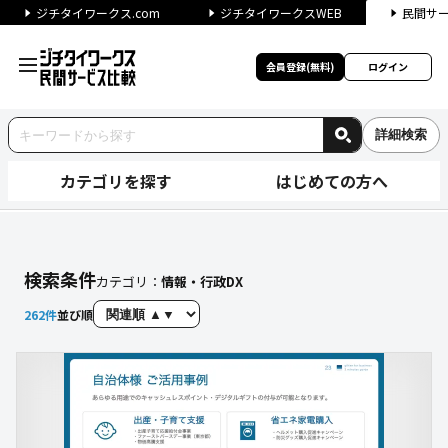
ジチタイワークス.com
ジチタイワークスWEB
民間サ
会員登録(無料)
ログイン
詳細検索
カテゴリを探す
はじめての方へ
「情報・行政DX」に関する検
検索条件
カテゴリ：
情報・行政DX
262
件
並び順