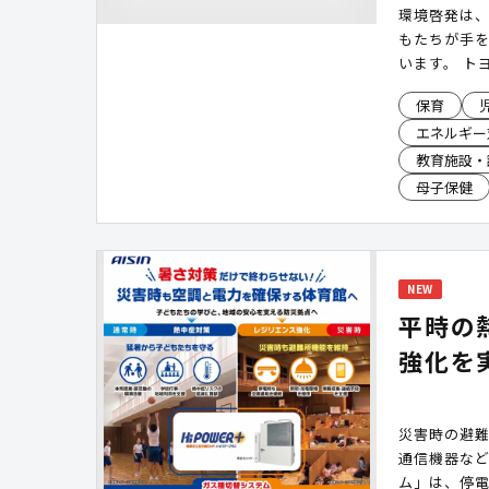
環境啓発は
もたちが手
います。 ト
で生まれる
保育
ートラルや、
エネルギー
験型コンテン
入しやすく
教育施設・
施設でのプ
母子保健
いています。
境への学び
できます。
NEW
平時の
強化を
災害時の避
通信機器な
ム」は、停