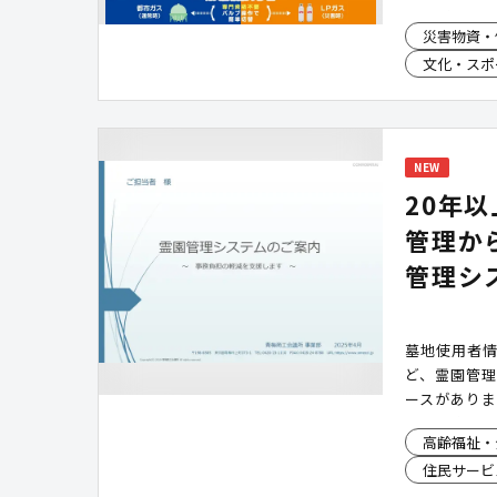
器などへ電
災害物資・
の供給が停止
文化・スポ
とが可能で
や公共施設
NEW
20年
管理か
管理シ
墓地使用者
ど、霊園管
ースがありま
体運用実績
高齢福祉・
管理業務の
住民サービ