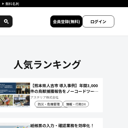
無料名刺
会員登録(無料)
ログイン
人気ランキング
【熊本県人吉市 導入事例】年間3,000
件の鳥獣捕獲報告をノーコードツール
でアプリ化し、月50時間の庁内作業
アステリア株式会社
を削減
防災・危機管理
情報・行政DX
産業振興・農林水産
紙帳票の入力・確認業務を効率化！