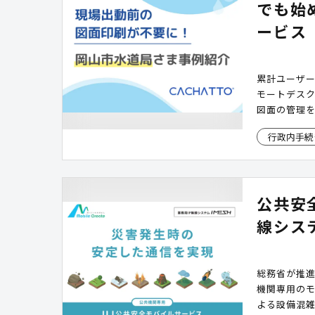
でも始
ービス「
累計ユーザー
モートデス
図面の管理を実
行政内手続
公共安
線システ
総務省が推
機関専用のモ
よる設備混雑