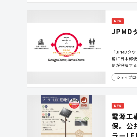
NEW
JPM
「JPMDタ
箱に日本郵便
便が把握す
100%。 
シティプロ
ンや離島・
お届けする
ます。
NEW
電源工
保。公
ラーLE