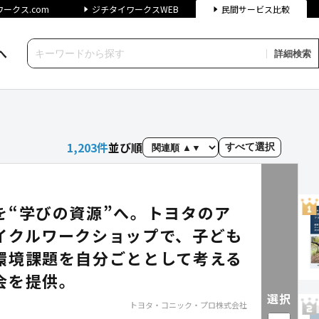
ークス.com
ジチタイワークスWEB
民間サービス比較
へ
詳細検索
クス民間サービス比較
1,203
件
並び順
すべて選択
を“学びの資源”へ。トヨタのア
イクルワークショップで、子ども
環境課題を自分ごととして考える
会を提供。
選択
トヨタ・コニック・プロ株式会社