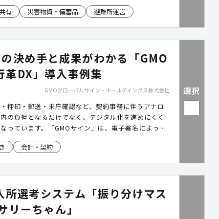
チキャリア対応による冗長性を備え、災害時優先電話に
共有
災害物資・備蓄品
避難所運営
害発生時の公共機関における確実かつ円滑な通信を実現
体の決め手と成果がわかる「GMO
行革DX」導入事例集
選択
GMOグローバルサイン・ホールディングス株式会社
刷・押印・郵送・来庁確認など、契約事務に伴うアナロ
庁内の負担となるだけでなく、デジタル化を進めにくく
なっています。「GMOサイン」は、電子署名によって
を効率化し、全庁的なペーパーレス化を後押しします。
き
会計・契約
務に寄り添った運用方法で、契約事務の改善を支援しま
ロード資料では、自治体における導入事例を掲載してお
メージや導入効果をご確認いただけます。
入所選考システム「振り分けマス
ナサリーちゃん」