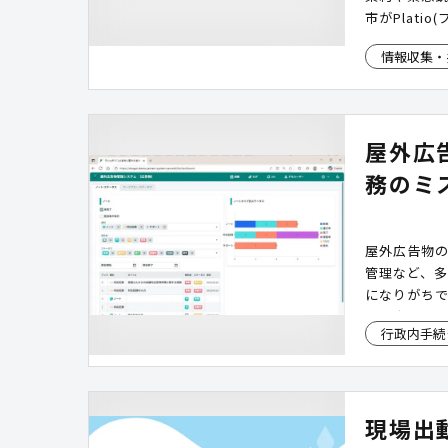
市がPlat
リ」に、現
情報収集・
できる機能
対策を含む
らに、紙や
報」「被災
屋外広
製。位置情
正確性が大
務のミ
屋外広告物
管理など、
になりがち
可判定、台
行政内手続
スムーズに
反広告物へ
ます。
現場出