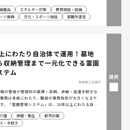
力を供給できる電源自立型空調です。さらに、都市ガス
備蓄品
エネルギー対策
教育施設・設備
した場合には、LPガスへ切り替えて運転を継続するこ
ーツ振興
文化・スポーツ施設
避難所運営
す。災害時における空調と電源の確保を支援し、避難所
の機能維持に貢献します。
以上にわたり自治体で運用！墓地
ら収納管理まで一元化できる霊園
ステム
選択
青梅商工会議所
情報の管理や管理料の賦課・収納、承継・返還手続きな
理業務は多岐にわたり、職員の事務負担が大きくなるケ
す。「霊園管理システム」は、20年以上にわたる自治
をもとに、墓地管理から収納管理までを一元化し、霊園
介護
保健・衛生
都市計画
効率化を支援します。
ス・手続き