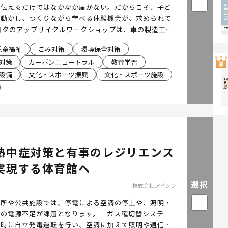
、伝えるだけではなかなか届かない。だからこそ、子ど
を動かし、つくりながら学べる体験機会が、求められて
ヨタのアップサイクルワークショップは、車の製造工程
レザー等のアップサイクル体験を通じて、カーボンニュ
児童福祉
ごみ対策
環境保全対策
SDGsを身近なテーマとして受け止めることができる体
対策
カーボンニュートラル
教育学習
ツです。 幅広い年齢層が参加する地域イベントでも導
、全国各地で開催される環境フェアや、環境学習・啓発
設備
文化・スポーツ振興
文化・スポーツ施設
ログラムなどで採用され、多くの子ども達に体験いただ
 自分だけのアップサイクルキーホルダーとともに、環
を家庭に持ち帰ることで、日常生活での波及効果も期待
熱中症対策と有事のレジリエンス
実現する体育館へ
選択
株式会社アイシン
難所や公共施設では、停電による空調の停止や、照明・
どの電源不足が課題となります。「ガス種切替システ
電時に自立発電運転を行い、空調に加えて照明や通信機