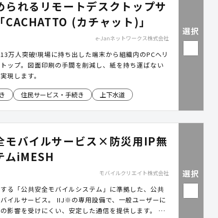
められるリモートデスクトップサ
CACHATTO (カチャット)」
選択
e-Janネットワークス株式会社
13万人突破!現場に持ち出した端末から組織内のPCへリ
クトップ。図面印刷の手間を削減し、紙を持ち運ばない
現します。​ ​
き
住民サービス・手続き
上下水道
全モバイルサービス×防災用IP無
ムiMESH
選択
モバイルクリエイト株式会社
進する「公共安全モバイルシステム」に準拠した、公共
バイルサービス。 IIJ※の専用設備で、一般ユーザーに
の影響を受けにくい、安定した通信を提供します。 さ