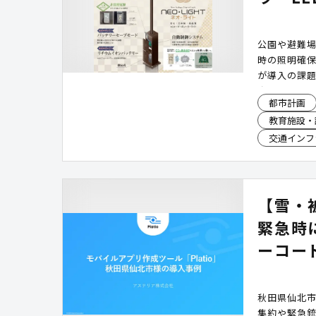
公園や避難
時の照明確
が導入の課題
光で発電し
都市計画
ラーLED照
教育施設・
時にも照明
加でき、設
交通インフ
NETIS取得
【雪・
緊急時
ーコード
秋田県仙北
集約や緊急