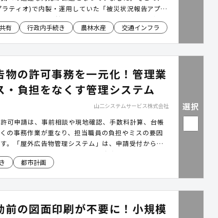
io(プラティオ)で内製・運用していた「被災状況報告アプ
場で必要となる緊急銃猟の指針やチェックリストを確認
共有
行政内手続き
農林水産
交通インフラ
を追加。職員自らが改修・運用できる体制により、クマ
緊急時にも迅速かつ無理のない運用を実現しました。さ
電話に依存していた現場報告の課題に対し、「積雪情
状況」「クマ対策」など複数の業務アプリを短期間で内
告物の許可事務を一元化！管理業
報付き報告とマニュアル共有により、現場判断の速度と
きく向上しています。
ス・負担をなくす管理システム
選択
山二システムサービス株式会社
の許可申請は、事前相談や現地確認、手数料計算、台帳
多くの事務作業が重なり、担当職員の負担やミスの要因
です。「屋外広告物管理システム」は、申請受付から許
帳更新、通知発行までを一元化し、庁内での情報共有も
き
都市計画
します。作業時間の削減により管理の煩雑さを防ぎ、違
の対応など本来の業務に時間を充てられる体制を実現し
動前の図面印刷が不要に！小規模