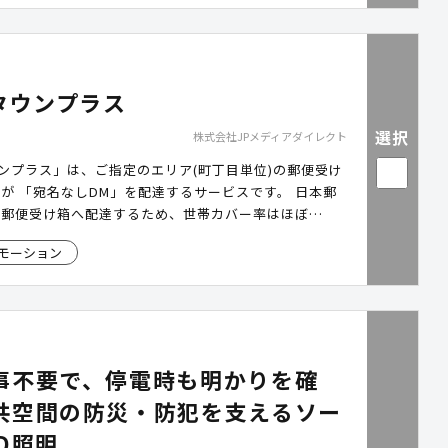
Dタウンプラス
選択
株式会社JPメディアダイレクト
ウンプラス」は、ご指定のエリア(町丁目単位)の郵便受け
が 「宛名なしDM」を配達するサービスです。 日本郵
る郵便受け箱へ配達するため、世帯カバー率はほぼ
ポスティングではカバーしきれないオートロックマンショ
モーション
山間部にも、制服を着用した郵便局員が郵便物と一緒に
ため、住民の方にも安心感を持ってお受け取りいただけ
事不要で、停電時も明かりを確
共空間の防災・防犯を支えるソー
D照明