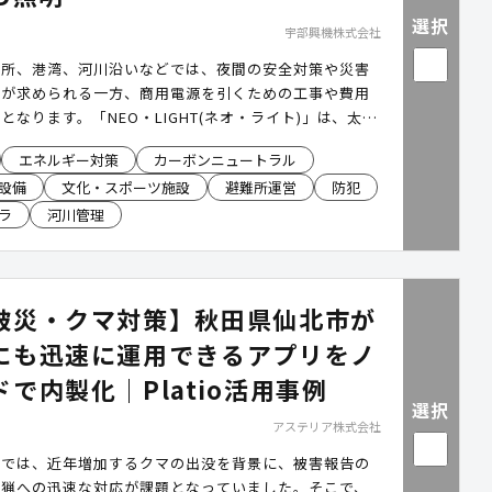
選択
宇部興機株式会社
場所、港湾、河川沿いなどでは、夜間の安全対策や災害
保が求められる一方、商用電源を引くための工事や費用
となります。「NEO・LIGHT(ネオ・ライト)」は、太陽
たものを蓄電し、電源工事不要で設置できる独立型ソー
エネルギー対策
カーボンニュートラル
明です。平常時の防犯・安全対策に加え、停電時・災害
設備
文化・スポーツ施設
避難所運営
防犯
を確保。防犯カメラや非常用電源などのオプションも追
置場所や用途に合わせた公共空間の整備を支援します。
ラ
河川管理
済み。
被災・クマ対策】秋田県仙北市が
にも迅速に運用できるアプリをノ
で内製化｜Platio活用事例
選択
アステリア株式会社
市では、近年増加するクマの出没を背景に、被害報告の
銃猟への迅速な対応が課題となっていました。そこで、