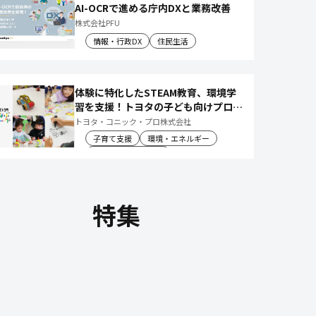
AI-OCRで進める庁内DXと業務改善
株式会社PFU
情報・行政DX
住民生活
体験に特化したSTEAM教育、環境学
習を支援！トヨタの子ども向けプログ
ラムで 社会や将来について楽しく学
トヨタ・コニック・プロ株式会社
べる体験機会を創出
子育て支援
環境・エネルギー
教育文化・スポーツ
特集