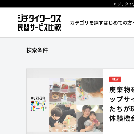
ジチタイワ
カテゴリを探す
はじめての方
サービスを探す｜ジチタイワー
検索条件
NEW
廃棄物
ップサ
たちが
体験機