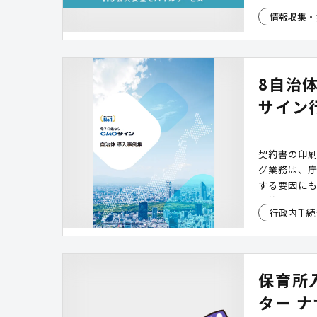
らに、マル
情報収集・
も対応。 災
します
8自治
サイン
契約書の印
グ業務は、
する要因にも
契約手続き
行政内手続
自治体の実
す。ダウン
り、運用イ
保育所
ター 