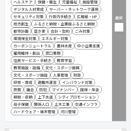
ヘルスケア
保健・衛生
児童福祉
施設管理
デジタル人材育成
サーバー・ネットワーク運用
セキュリティ対策
行政内手続き
広報紙・HP
選択
地方創生
ふるさと納税・企業版ふるさと納税
都市計画
空き家
会計・契約
ごみ対策
環境保全対策
エネルギー対策
カーボンニュートラル
農林水産
中小企業支援
雇用維持・創出
窓口業務
住民サービス・手続き
教育学習
教育施設・設備
文化・スポーツ振興
文化・スポーツ施設
人事管理
財政
研修・育成
避難所運営
インバウンド対策
庶務
議会
防犯
マイナンバー
国保・年金
納税・収納
上下水道
シティプロモーション
母子保健
関係人口
土木工事
交通インフラ
ハードウェア・端末管理
河川管理