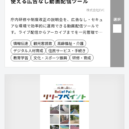
使える広告なし動画配信ツール
株式会社EVC
選択
庁内研修や制度改正の説明会を、広告なし・セキュ
アな環境で効率的に運用できる動画配信ツールで
す。ライブ配信からアーカイブまでを一元管理で
き、職員や関係機関の視聴ログも取得可能。移動や
情報伝達
観光客誘致
高齢福祉・介護
準備負担を減らしつつ、研修・制度周知の理解度を
デジタル人材育成
住民サービス・手続き
高め、全庁的なDX推進を支援します。
教育学習
文化・スポーツ振興
研修・育成