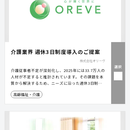
介護業界 週休3日制度導入のご提案
株式会社オリーヴ
選択
介護従事者不足が深刻化し、2025年には33.7万人の
人材が不足すると推計されています。その課題を本
質から解決するため、ニーズに沿った週休3日制度
の導入をご提案いたします。長期的に効果が見込め
高齢福祉・介護
る施策であり、これからの介護業界に必ず必要で効
果的な施策提案です