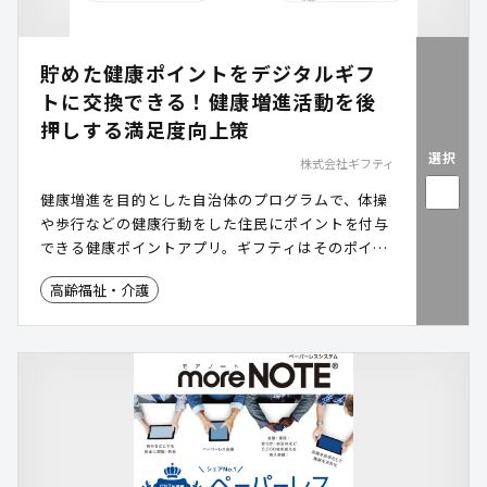
貯めた健康ポイントをデジタルギフ
トに交換できる！健康増進活動を後
押しする満足度向上策
選択
株式会社ギフティ
健康増進を目的とした自治体のプログラムで、体操
や歩行などの健康行動をした住民にポイントを付与
できる健康ポイントアプリ。ギフティはそのポイン
ト機能を、API連携することによりデジタルギフト
高齢福祉・介護
に交換できるしくみを構築します。住民の健康行動
を増進するとともに、利用者の満足度を向上させら
れます。