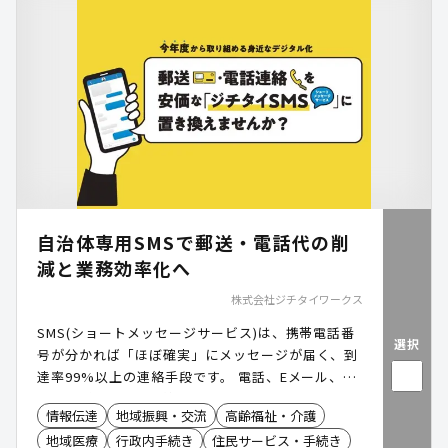
自治体専用SMSで郵送・電話代の削
減と業務効率化へ
株式会社ジチタイワークス
SMS(ショートメッセージサービス)は、携帯電話番
選択
号が分かれば「ほぼ確実」にメッセージが届く、到
達率99%以上の連絡手段です。 電話、Eメール、郵
便物など、従来の連絡手段に替わる新たなツールと
情報伝達
地域振興・交流
高齢福祉・介護
して注目されています。 「ジチタイSMS」は、自治
地域医療
行政内手続き
住民サービス・手続き
体から住民へのSMS配信を高品質かつ簡単に実現