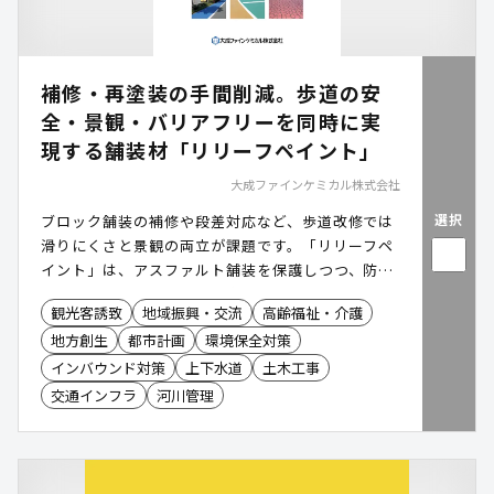
補修・再塗装の手間削減。歩道の安
全・景観・バリアフリーを同時に実
現する舗装材「リリーフペイント」
大成ファインケミカル株式会社
選択
ブロック舗装の補修や段差対応など、歩道改修では
滑りにくさと景観の両立が課題です。「リリーフペ
イント」は、アスファルト舗装を保護しつつ、防滑
性とデザイン性を短工期で実現する舗装工法。高い
観光客誘致
地域振興・交流
高齢福祉・介護
耐候性とほとんど段差のない仕上げで転倒リスクと
地方創生
都市計画
環境保全対策
維持コストを同時に軽減します。公園・歩道・公共
施設など、幅広い場所で導入が進む安全で美しい舗
インバウンド対策
上下水道
土木工事
装技術です。
交通インフラ
河川管理