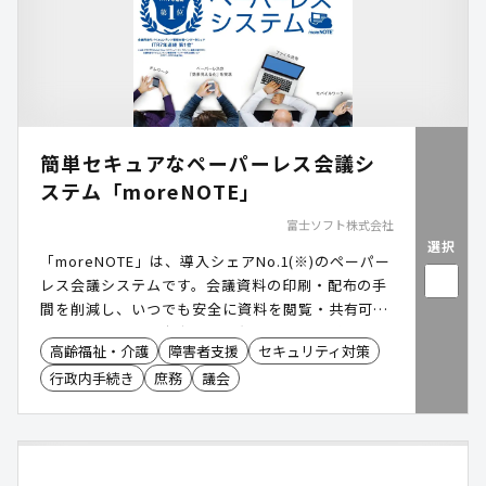
簡単セキュアなペーパーレス会議シ
ステム「moreNOTE」
富士ソフト株式会社
選択
「moreNOTE」は、導入シェアNo.1(※)のペーパー
レス会議システムです。会議資料の印刷・配布の手
間を削減し、いつでも安全に資料を閲覧・共有可能
にします。議会・庁内会議・各種審査会などで幅広
高齢福祉・介護
障害者支援
セキュリティ対策
くご活用いただいています。 ※出典:ITR「ITR
行政内手続き
庶務
議会
Market View:ユニファイド・エンドポイント管理市
場2023」会議用途モバイルコンテンツ管理市場:ベ
ンダー別売上金額シェア(2017~2023年度予測)