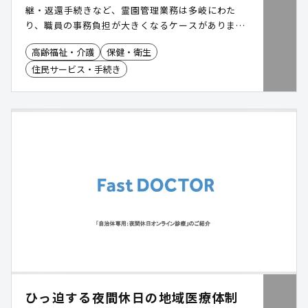
継・返還手続きなど、霊園管理業務は多岐にわた
り、職員の事務負担が大きくなるケースがありま
す。「霊園管理システム」は、20年以上にわたる自
高齢福祉・介護
保健・衛生
治体運用実績をもとに、墓地管理から収納管理まで
住民サービス・手続き
を一元化し、霊園管理業務の効率化を支援します。
ひっ迫する夜間休日の地域医療体制