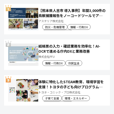
【熊本県人吉市 導入事例】年間3,000件の
鳥獣捕獲報告をノーコードツールでアプ
リ化し、月50時間の庁内作業を削減
アステリア株式会社
防災・危機管理
情報・行政DX
産業振興・農林水産
紙帳票の入力・確認業務を効率化！AI-
OCRで進める庁内DXと業務改善
株式会社PFU
情報・行政DX
住民生活
体験に特化したSTEAM教育、環境学習を
支援！トヨタの子ども向けプログラムで
社会や将来について楽しく学べる体験機
トヨタ・コニック・プロ株式会社
会を創出
子育て支援
環境・エネルギー
教育文化・スポーツ