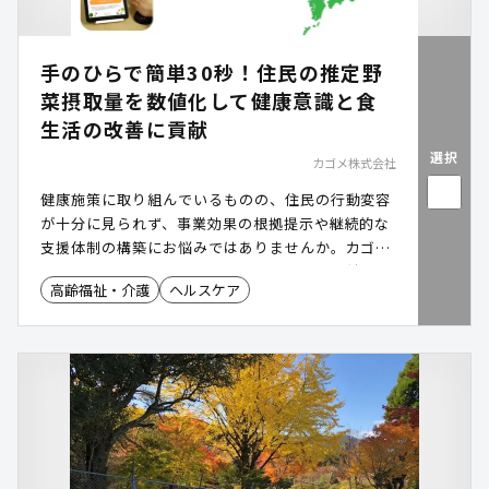
手のひらで簡単30秒！住民の推定野
菜摂取量を数値化して健康意識と食
生活の改善に貢献
選択
カゴメ株式会社
健康施策に取り組んでいるものの、住民の行動変容
が十分に見られず、事業効果の根拠提示や継続的な
支援体制の構築にお悩みではありませんか。カゴメ
健康サービスは、野菜摂取の必要性を理解・納得い
高齢福祉・介護
ヘルスケア
ただくセミナーでの意識づけから、「ベジチェック
®」を活用した野菜摂取レベルの客観的な見える
化、記録ツールの提供による継続フォローまでを一
体的に提供します。住民一人ひとりの行動変容を後
押しするとともに、長期測定データの提供により施
策効果を“見える成果”として整理。説明・報告業務
の負担軽減とともに、実効性の高い健康施策の推進
に貢献します。