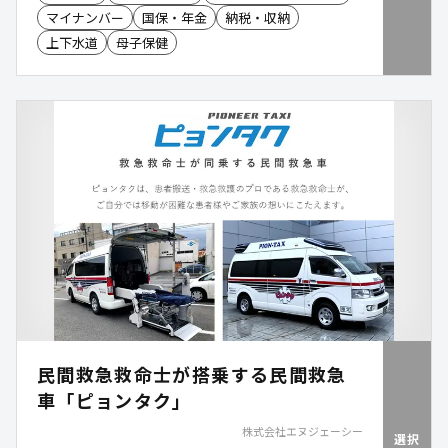
し、業務の効率化を実現します。
マイナンバー
国保・年金
納税・収納
上下水道
母子保健
民間救急救命士が搭乗する民間救急
車「ピョンタク」
株式会社エヌジェーシー
選択