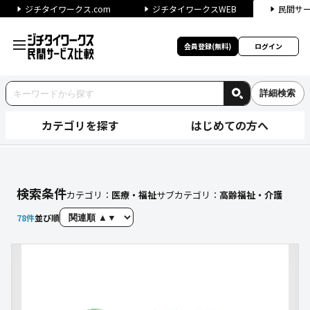
ジチタイワークス.com
ジチタイワークスWEB
民間サ
会員登録(無料)
ログイン
詳細検索
カテゴリを探す
はじめての方へ
【高齢福祉・介護】に関する検
検索条件
カテゴリ：
医療・福祉
サブカテゴリ：
高齢福祉・介護
78
件
並び順