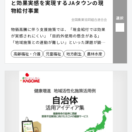
と効果実感を実現するJAタウンの現
物給付事業
選択
全国農業協同組合連合会
物価高騰に伴う支援施策では、「現金給付では効果
が実感されにくい」「目的外使用の懸念がある」
「地域施策との連動が難しい」といった課題が顕在
化しています。また、健康福祉の観点や移住定住・
高齢福祉・介護
児童福祉
地方創生
農林水産
地域振興においても、地域資源を活用した実効性あ
る施策が求められています。JAタウン(運営:JA全
農)の農畜産物現物給付事業は、農畜産物の現物支
援により食の確保を実現し、カタログギフト方式の
給付や産地を絞った提供にも対応することで、支援
の実効性向上と地産地消の推進に寄与します。