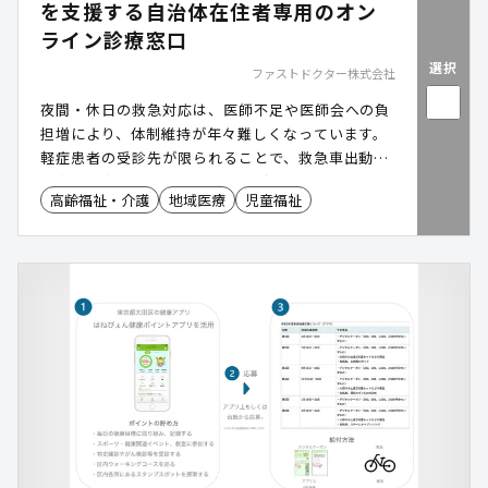
を支援する自治体在住者専用のオン
ライン診療窓口
選択
ファストドクター株式会社
夜間・休日の救急対応は、医師不足や医師会への負
担増により、体制維持が年々難しくなっています。
軽症患者の受診先が限られることで、救急車出動や
二次・三次救急のひっ迫につながるケースも少なく
高齢福祉・介護
地域医療
児童福祉
ありません。「自治体専用:夜間休日オンライン診
療」は、自治体在住者専用のオンライン診療窓口を
開設し、地域医療体制を補完するサービスです。急
性期対応が求められる一次救急の窓口として、救急
負担の軽減と持続可能な地域医療の実現を支援しま
す。