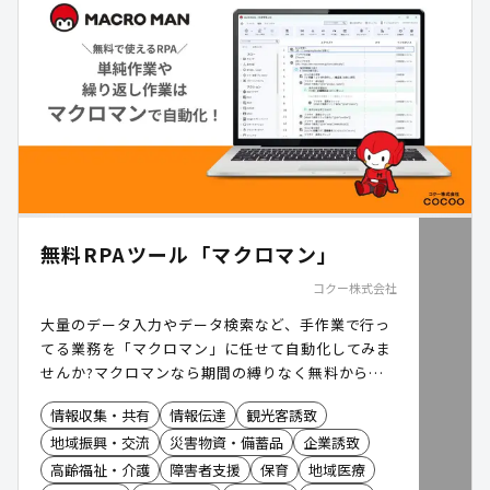
無料RPAツール「マクロマン」
コクー株式会社
大量のデータ入力やデータ検索など、手作業で行っ
てる業務を「マクロマン」に任せて自動化してみま
せんか?マクロマンなら期間の縛りなく無料から利
用できます。
情報収集・共有
情報伝達
観光客誘致
地域振興・交流
災害物資・備蓄品
企業誘致
高齢福祉・介護
障害者支援
保育
地域医療