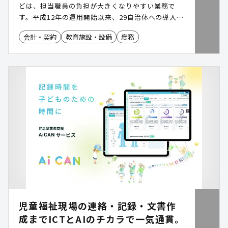
どは、担当職員の負担が大きくなりやすい業務で
す。平成12年の運用開始以来、29自治体への導入を
通じて機能改善を重ねてきた「学校給食費収納管理
会計・契約
教育施設・設備
庶務
システム」は、公会計への対応を含め、収納業務全
体の効率化を支援します。
児童福祉現場の連絡・記録・文書作
成までICTとAIのチカラで一気通貫。