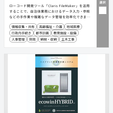
選択
ローコード開発ツール「Claris FileMaker」を活用
することで、自治体業務におけるデータ入力・参照
などの手作業や複雑なデータ管理を効率化できま
す。LGWAN やマイナンバーを利用する事務系ネッ
情報収集・共有
高齢福祉・介護
地域医療
トワークでのデータ共有もでき、職員の業務負担が
行政内手続き
都市計画
教育施設・設備
軽減します。
人事管理
財政
納税・収納
土木工事