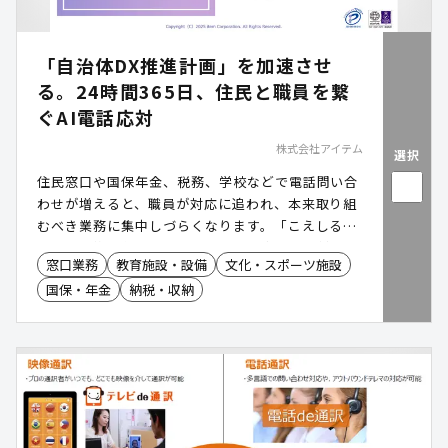
「自治体DX推進計画」を加速させ
る。24時間365日、住民と職員を繋
ぐAI電話応対
株式会社アイテム
選択
住民窓口や国保年金、税務、学校などで電話問い合
わせが増えると、職員が対応に追われ、本来取り組
むべき業務に集中しづらくなります。「こえしる
べ」は、複雑化する住民からの問い合わせに対し、
窓口業務
教育施設・設備
文化・スポーツ施設
AIボイスボットを活用した 電話DX で応対を自動化
国保・年金
納税・収納
します 。窓口業務の「 働き方改革 」を強力に推進
し、職員の 電話応対による業務中断の防止 を実現
。ネット予約やアプリに不慣れな層への デジタルデ
バイド対策 としても有効で、すべての住民が等しく
行政サービスにアクセスできる環境を構築します。