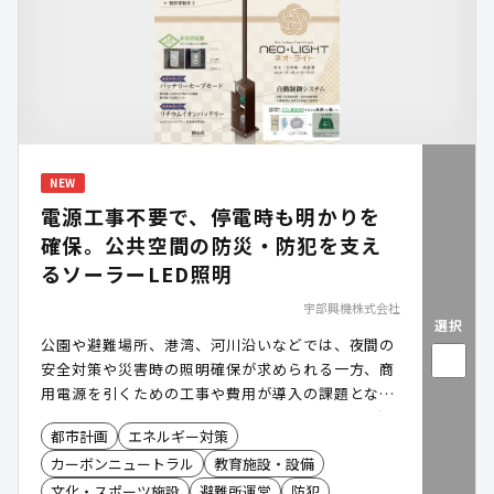
NEW
電源工事不要で、停電時も明かりを
確保。公共空間の防災・防犯を支え
るソーラーLED照明
宇部興機株式会社
選択
公園や避難場所、港湾、河川沿いなどでは、夜間の
安全対策や災害時の照明確保が求められる一方、商
用電源を引くための工事や費用が導入の課題となり
ます。「NEO・LIGHT(ネオ・ライト)」は、太陽光
都市計画
エネルギー対策
で発電したものを蓄電し、電源工事不要で設置でき
カーボンニュートラル
教育施設・設備
る独立型ソーラーLED照明です。平常時の防犯・安
全対策に加え、停電時・災害時にも照明を確保。防
文化・スポーツ施設
避難所運営
防犯