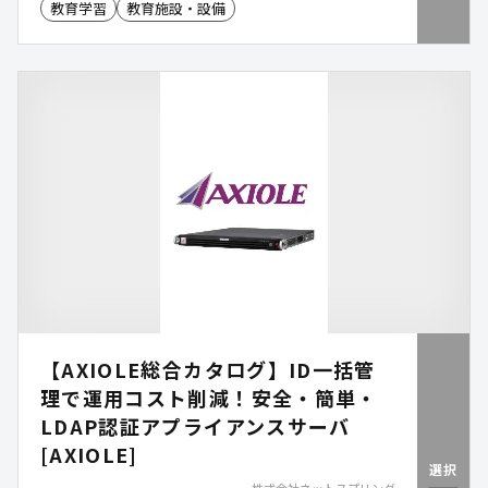
教育学習
教育施設・設備
生じ、指導に時間を要する課題があります。副担任
mirAIは、生徒との対話を通じて思考を深掘りし、
経験や志望理由を整理しながら文章化までを一貫し
て支援します。生徒自身が納得感のある文章を作成
できるようになり、キャリア形成の基盤が強化され
ます。
【AXIOLE総合カタログ】ID一括管
理で運用コスト削減！安全・簡単・
LDAP認証アプライアンスサーバ
[AXIOLE]
選択