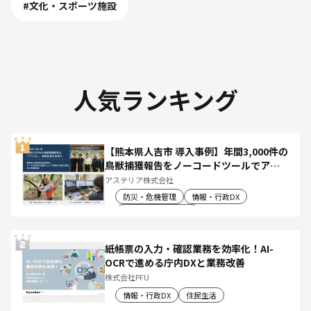
#
文化・スポーツ施設
人気ランキング
【熊本県人吉市 導入事例】年間3,000件の
鳥獣捕獲報告をノーコードツールでアプ
リ化し、月50時間の庁内作業を削減
アステリア株式会社
防災・危機管理
情報・行政DX
産業振興・農林水産
紙帳票の入力・確認業務を効率化！AI-
OCRで進める庁内DXと業務改善
株式会社PFU
情報・行政DX
住民生活