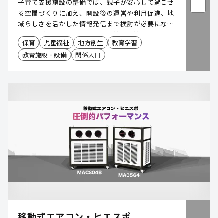
子育て支援施設の整備では、親子が安心して過ごせ
る空間づくりに加え、開設後の運営や利用促進、地
域らしさを活かした情報発信まで検討が必要になる
ケースがあります。フレーベル館は、約120年にわ
保育
児童福祉
地方創生
教育学習
たり子どもの育ちに寄り添ってきた知見をもとに、
教育施設・設備
関係人口
施設づくり・イベント・講師派遣・広報制作などを
一体で支援。子どもが夢中で遊び、保護者が安心し
て過ごせる「育つ広場」づくりをサポートします。
移動式エアコン・ヒエスポ