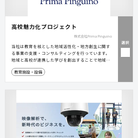
高校魅力化プロジェクト
株式会社Prima Pinguino
選択
当社は教育を核とした地域活性化・地方創生に関す
る事業の支援・コンサルティングを行っています。
地域と高校が連携した学びを創出することで地域の
活性化を目指す「高校魅力化プロジェクト」が全国
教育施設・設備
で展開されています。当社では北は北海道、南は沖
縄まで40以上の自治体とタッグを組み、公営塾の立
ち上げ支援や地域連携プログラムの設計など様々な
メニューで各地の高校魅力化プロジェクトを支援し
ています(一部小学校、中学校、大学を対象とした
プロジェクト支援実績もあり)。