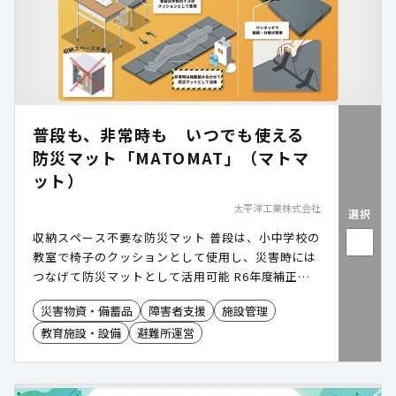
普段も、非常時も いつでも使える
防災マット「MATOMAT」（マトマ
ット）
太平洋工業株式会社
選択
収納スペース不要な防災マット 普段は、小中学校の
教室で椅子のクッションとして使用し、災害時には
つなげて防災マットとして活用可能 R6年度補正予
算「地域防災緊急整備型」活用による導入事例 あり
災害物資・備蓄品
障害者支援
施設管理
教育施設・設備
避難所運営