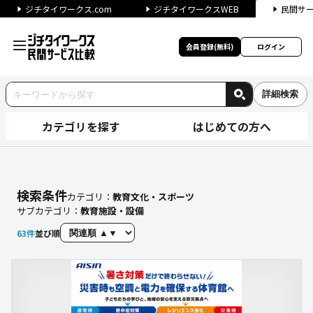
ジチタイワークス.com
ジチタイワークスWEB
民間サ
会員登録(無料)
ログイン
詳細検索
カテゴリを探す
はじめての方へ
【教育施設・設備】に関する検
検索条件
カテゴリ：
教育文化・スポーツ
サブカテゴリ：
教育施設・設備
63
件
並び順