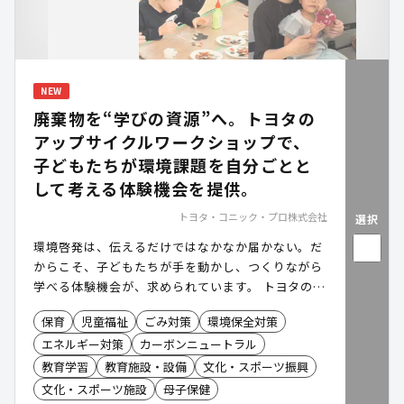
NEW
廃棄物を“学びの資源”へ。トヨタの
アップサイクルワークショップで、
子どもたちが環境課題を自分ごとと
して考える体験機会を提供。
トヨタ・コニック・プロ株式会社
選択
環境啓発は、伝えるだけではなかなか届かない。だ
からこそ、子どもたちが手を動かし、つくりながら
学べる体験機会が、求められています。 トヨタのア
ップサイクルワークショップは、車の製造工程で生
保育
児童福祉
ごみ対策
環境保全対策
まれるレザー等のアップサイクル体験を通じて、カ
エネルギー対策
カーボンニュートラル
ーボンニュートラルや、SDGsを身近なテーマとし
て受け止めることができる体験型コンテンツです。
教育学習
教育施設・設備
文化・スポーツ振興
幅広い年齢層が参加する地域イベントでも導入しや
文化・スポーツ施設
母子保健