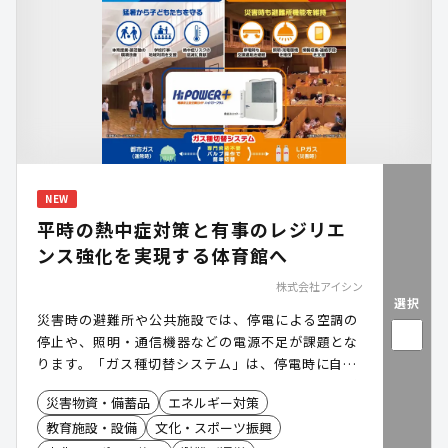
NEW
平時の熱中症対策と有事のレジリエ
ンス強化を実現する体育館へ
株式会社アイシン
選択
災害時の避難所や公共施設では、停電による空調の
停止や、照明・通信機器などの電源不足が課題とな
ります。「ガス種切替システム」は、停電時に自立
発電運転を行い、空調に加えて照明や通信機器など
災害物資・備蓄品
エネルギー対策
へ電力を供給できる電源自立型空調です。さらに、
教育施設・設備
文化・スポーツ振興
都市ガスの供給が停止した場合には、LPガスへ切り