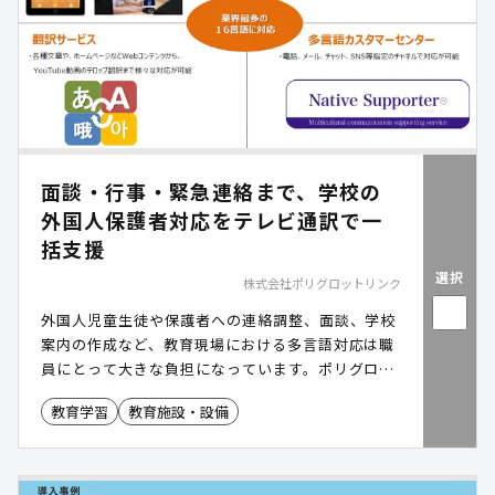
面談・行事・緊急連絡まで、学校の
外国人保護者対応をテレビ通訳で一
括支援
選択
株式会社ポリグロットリンク
外国人児童生徒や保護者への連絡調整、面談、学校
案内の作成など、教育現場における多言語対応は職
員にとって大きな負担になっています。ポリグロッ
トリンク社はテレビ電話通訳サービスを通して、学
教育学習
教育施設・設備
校と家庭の円滑なコミュニケーションを支援しま
す。教育委員会での多言語対応体制を無理なく整備
できるサービスです。