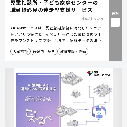
児童相談所・子ども家庭センターの
職員様必見の伴走型支援サービス
選択
株式会社AiCAN
AiCANサービスは、児童福祉業務に特化したクラウ
ドアプリの提供と、その活用を通じた業務改善の伴
走をワンストップで提供します。記録データの即時
入力、AIによるリスク評価や文章要約支援、そして
児童福祉
行政内手続き
教育施設・設備
専門スタッフによる伴走支援など、“現場ファース
ト”の業務効率化を実現します。