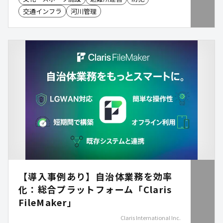
犯カメラや非常用電源などのオプションも追加で
交通インフラ
河川管理
き、設置場所や用途に合わせた公共空間の整備を支
援します。NETIS取得済み。
【導入事例あり】自治体業務を効率
化：総合プラットフォーム「Claris
FileMaker」
Claris International Inc.