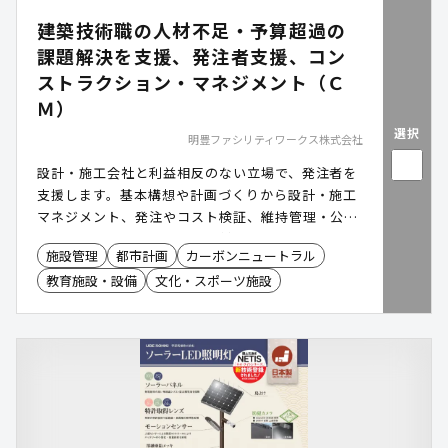
建築技術職の人材不足・予算超過の
課題解決を支援、発注者支援、コン
ストラクション・マネジメント（Ｃ
Ｍ）
選択
明豊ファシリティワークス株式会社
設計・施工会社と利益相反のない立場で、発注者を
支援します。基本構想や計画づくりから設計・施工
マネジメント、発注やコスト検証、維持管理・公共
施設マネジメントまで幅広く対応。建設事業の立ち
施設管理
都市計画
カーボンニュートラル
上げから推進、保有施設の運用・管理まで、ライフ
教育施設・設備
文化・スポーツ施設
サイクル全体を伴走し、専門性を補完。品質・工
期・コストの最適化を支援します。