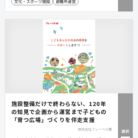
替えて運転を継続することが可能です。災害時にお
文化・スポーツ施設
避難所運営
ける空調と電源の確保を支援し、避難所や公共施設
の機能維持に貢献します。
施設整備だけで終わらない、120年
の知見で企画から運営まで子どもの
「育つ広場」づくりを伴走支援
株式会社フレーベル館
選択