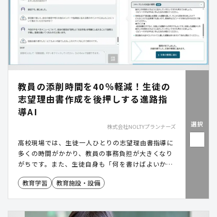
教員の添削時間を40％軽減！生徒の
志望理由書作成を後押しする進路指
導AI
選択
株式会社NOLTYプランナーズ
高校現場では、生徒一人ひとりの志望理由書指導に
多くの時間がかかり、教員の事務負担が大きくなり
がちです。また、生徒自身も「何を書けばよいか分
からない」という悩みを抱えています。副担任
教育学習
教育施設・設備
mirAIは、AIとの対話を通じて生徒の自己理解を促
し、内容を深める下書き作成を支援するツールで
す。生徒の主体的な作成を促しながら、教員の指導