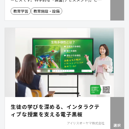
「行動(アクション)」の2ステップで解決に導きま
教育学習
教育施設・設備
す。1人1台端末を用いたアンケートツールをはじ
め、4つの調査ツールと動画・対面研修は、課題に
合わせてカスタマイズも可能。文部科学省の不登校
対策(COCOLOプラン)にも掲載されています。
生徒の学びを深める、インタラクテ
ィブな授業を支える電子黒板
アイリスオーヤマ株式会社
選択