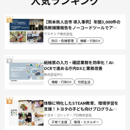
人気ランキング
【熊本県人吉市 導入事例】年間3,000件の
鳥獣捕獲報告をノーコードツールでアプ
リ化し、月50時間の庁内作業を削減
アステリア株式会社
防災・危機管理
情報・行政DX
産業振興・農林水産
紙帳票の入力・確認業務を効率化！AI-
OCRで進める庁内DXと業務改善
株式会社PFU
情報・行政DX
住民生活
体験に特化したSTEAM教育、環境学習を
支援！トヨタの子ども向けプログラムで
社会や将来について楽しく学べる体験機
トヨタ・コニック・プロ株式会社
会を創出
子育て支援
環境・エネルギー
教育文化・スポーツ