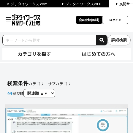
ジチタイワークス.com
ジチタイワークスWEB
民間サ
会員登録(無料)
ログイン
詳細検索
カテゴリを探す
はじめての方へ
サービスを探す｜ジチタイワー
検索条件
カテゴリ：
サブカテゴリ：
4
件
並び順