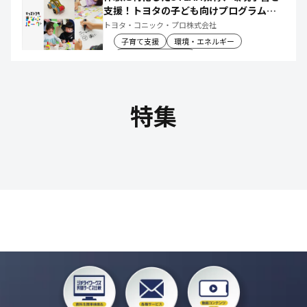
支援！トヨタの子ども向けプログラムで
社会や将来について楽しく学べる体験機
トヨタ・コニック・プロ株式会社
会を創出
子育て支援
環境・エネルギー
教育文化・スポーツ
特集