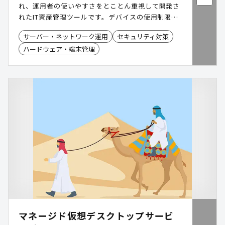
れ、運用者の使いやすさをとことん重視して開発さ
れたIT資産管理ツールです。デバイスの使用制限や
セキュリティパッチの適用管理など、セキュリティ
サーバー・ネットワーク運用
セキュリティ対策
対策としてもお役立ていただけます。また各種の収
ハードウェア・端末管理
集機能を活用して従業員の労務管理をおこなうこと
も可能です。
マネージド仮想デスクトップサービ