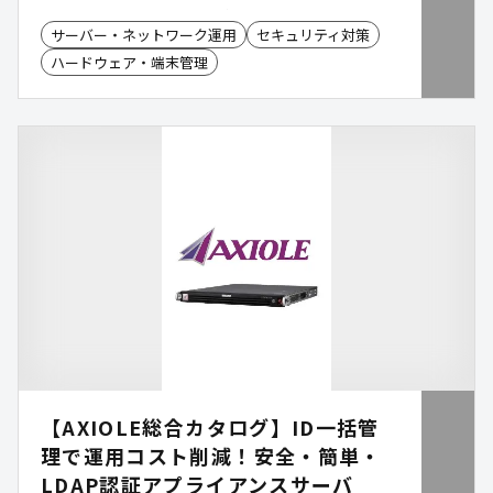
ます。一方で、予算や運用状況を踏まえると、利用
サーバー・ネットワーク運用
セキュリティ対策
可能な機器を継続活用したいというニーズも少なく
ハードウェア・端末管理
ありません。「つなぎ保守®」は、メーカー保守終
了後のシステム安定稼働を強力にサポートする第三
者保守サービスです。24時間365日の受付体制と全
国対応の保守ネットワークにより、安心して利用で
きる運用環境の維持を支援し、計画的なシステム更
改やIT投資の最適化を後押しします。
【AXIOLE総合カタログ】ID一括管
理で運用コスト削減！安全・簡単・
LDAP認証アプライアンスサーバ