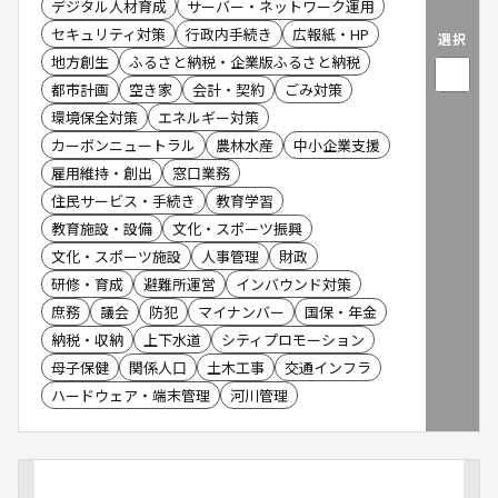
デジタル人材育成
サーバー・ネットワーク運用
セキュリティ対策
行政内手続き
広報紙・HP
選択
地方創生
ふるさと納税・企業版ふるさと納税
都市計画
空き家
会計・契約
ごみ対策
環境保全対策
エネルギー対策
カーボンニュートラル
農林水産
中小企業支援
雇用維持・創出
窓口業務
住民サービス・手続き
教育学習
教育施設・設備
文化・スポーツ振興
文化・スポーツ施設
人事管理
財政
研修・育成
避難所運営
インバウンド対策
庶務
議会
防犯
マイナンバー
国保・年金
納税・収納
上下水道
シティプロモーション
母子保健
関係人口
土木工事
交通インフラ
ハードウェア・端末管理
河川管理