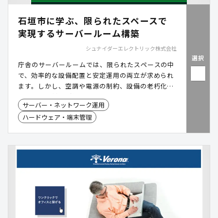
石垣市に学ぶ、限られたスペースで
実現するサーバールーム構築
シュナイダーエレクトリック株式会社
選択
庁舎のサーバールームでは、限られたスペースの中
で、効率的な設備配置と安定運用の両立が求められ
ます。しかし、空調や電源の制約、設備の老朽化な
どにより、対応が難しいケースも少なくありませ
サーバー・ネットワーク運用
ん。シュナイダーエレクトリック社のサーバールー
ハードウェア・端末管理
ムソリューションは、ラック配置・空調・電源冗長
化・環境監視・免震対策までを一体的に設計し、安
定したインフラ基盤の構築を実現します。本資料で
は、沖縄県石垣市の導入事例をもとに、限られた庁
内スペースでも効率的なサーバールームを構築する
ためのポイントをご紹介します。