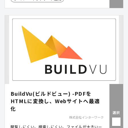
う、「公共ブロードバンド移動通信システム」を提
供します。
BuildVu(ビルドビュー) -PDFを
HTMLに変換し、Webサイトへ最適
化
選択
株式会社インターワーク
閲覧しにくい、検索しにくい、ファイルが大きいー