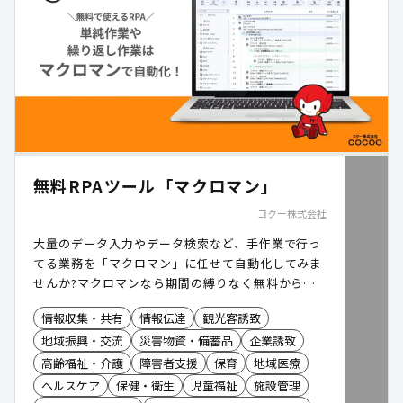
無料RPAツール「マクロマン」
コクー株式会社
大量のデータ入力やデータ検索など、手作業で行っ
てる業務を「マクロマン」に任せて自動化してみま
せんか?マクロマンなら期間の縛りなく無料から利
用できます。
情報収集・共有
情報伝達
観光客誘致
地域振興・交流
災害物資・備蓄品
企業誘致
高齢福祉・介護
障害者支援
保育
地域医療
ヘルスケア
保健・衛生
児童福祉
施設管理