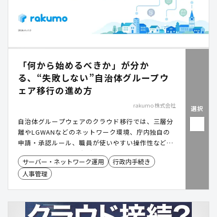
「何から始めるべきか」が分か
る、“失敗しない”自治体グループウ
ェア移行の進め方
rakumo 株式会社
選択
自治体グループウェアのクラウド移行では、三層分
離やLGWANなどのネットワーク環境、庁内独自の
申請・承認ルール、職員が使いやすい操作性など、
事前に整理すべき論点があります。初期段階で全体
サーバー・ネットワーク運用
行政内手続き
像を把握できていない場合、移行後も紙やExcel運
人事管理
用が残り、現場に定着しにくくなるケースがありま
す。本資料では、Google Workspace / Microsoft
365 を前提に、自治体グループウェア移行の進め方
や実践ステップ、運用課題への対応方法、