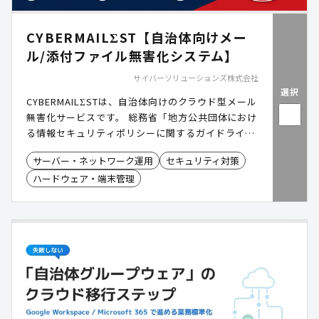
CYBERMAILΣST【自治体向けメー
ル/添付ファイル無害化システム】
サイバーソリューションズ株式会社
選択
CYBERMAILΣSTは、自治体向けのクラウド型メール
無害化サービスです。 総務省「地方公共団体におけ
る情報セキュリティポリシーに関するガイドライ
ン」に準拠し、LGWAN環境における安全なメール
サーバー・ネットワーク運用
セキュリティ対策
運用を低コストかつスピーディに実現します。 メー
ハードウェア・端末管理
ル本文・添付ファイルの無害化から原本保管・閲覧
までをワンストップで提供し、オンプレミスに比べ
て導入・運用の負担を大幅に軽減。クラウドならで
はの柔軟性で、これからの自治体に最適なメールセ
キュリティ環境を実現します