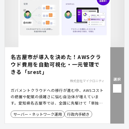
名古屋市が導入を決めた！AWSクラ
ウド費用を自動可視化・一元管理で
きる「srest」
選択
株式会社マイクロニティ
ガバメントクラウドへの移行が進む中、AWSコスト
の把握や配賦の煩雑さに悩む自治体が増えていま
す。愛知県名古屋市では、全国に先駆けて「単独利
用方式」でAWSコスト管理ツール「srest(スレス
サーバー・ネットワーク運用
行政内手続き
ト)」を導入。複数部局にまたがるクラウド利用状
況を一元化し、請求・検収業務を効率化しました。
自治体のクラウド運用負担を軽減します。