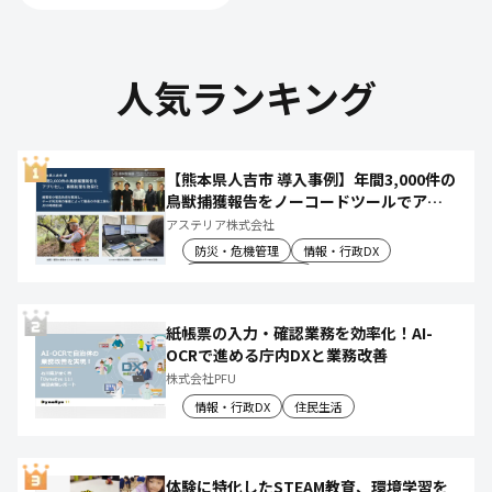
人気ランキング
【熊本県人吉市 導入事例】年間3,000件の
鳥獣捕獲報告をノーコードツールでアプ
リ化し、月50時間の庁内作業を削減
アステリア株式会社
防災・危機管理
情報・行政DX
産業振興・農林水産
紙帳票の入力・確認業務を効率化！AI-
OCRで進める庁内DXと業務改善
株式会社PFU
情報・行政DX
住民生活
体験に特化したSTEAM教育、環境学習を