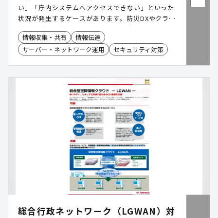
い」「庁内システムへアクセスできない」といった
状況が発生するケースがあります。防災DXやクラウ
ド活用が進む中、通信インフラの停止は行政サービ
情報収集・共有
情報伝達
スや災害対応業務へ影響を及ぼす可能性がありま
サーバー・ネットワーク運用
セキュリティ対策
す。「スカイベリーpro®」は、3大キャリア回線を
活用し、通信障害時に自動で別回線へ切り替える通
信冗長化サービスです。平時の業務利用から災害時
のバックアップまで、"いつもの備え"として活用で
きます。本資料では、過去の災害・通信障害事例を
もとに、自治体に求められる通信BCP対策や通信冗
長化の考え方をご確認いただけます。
総合行政ネットワーク（LGWAN）対