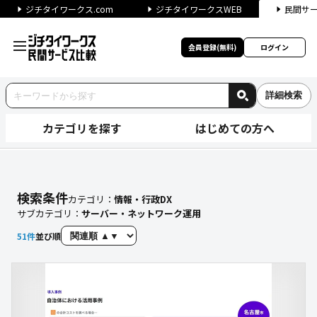
ジチタイワークス.com
ジチタイワークスWEB
民間サ
会員登録(無料)
ログイン
詳細検索
カテゴリを探す
はじめての方へ
【サーバー・ネットワーク運用
検索条件
カテゴリ：
情報・行政DX
サブカテゴリ：
サーバー・ネットワーク運用
51
件
並び順