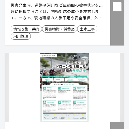
災害発生時、道路や河川など広範囲の被害状況を迅
速に把握することは、初動対応の成否を左右しま
す。一方で、現地確認の人手不足や安全確保、外部
委託先が被災するリスクに課題を感じる自治体も少
情報収集・共有
災害物資・備蓄品
土木工事
なくありません。本サービスは、長距離飛行が可能
河川管理
なドローンと、撮影後の解析を支援する仕組みによ
り、職員による自主運用体制の構築を支援します。
上空から広域を効率的に把握できるため、防災対応
はもちろん、河川・道路・港湾の巡視や各種調査業
務にも活用可能。平時と災害時の両面で業務負担の
軽減を実現します。