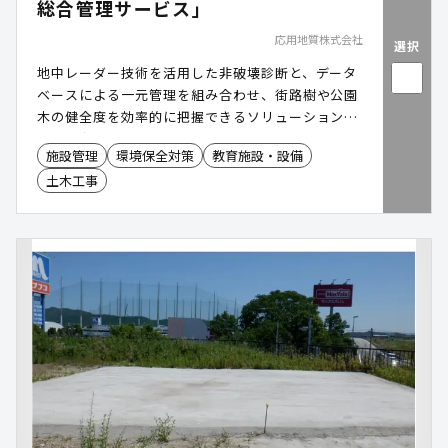
総合管理サービス」
応用地質株式会社
選択
地中レーダー技術を活用した非破壊診断と、データ
ベースによる一元管理を組み合わせ、街路樹や公園
木の健全度を効率的に把握できるソリューションで
す。幹内部の腐朽や空洞をスピーディに検出し、位
施設管理
環境保全対策
教育施設・設備
置情報と連動した管理データベースで診断計画や維
土木工事
持管理を強力にサポートします。