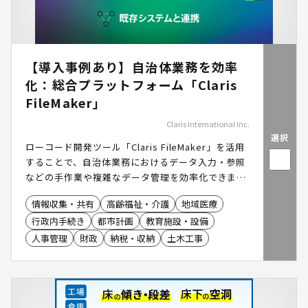
【導入事例あり】自治体業務を効率
化：総合プラットフォーム「Claris
FileMaker」
Claris International Inc.
選択
ローコード開発ツール「Claris FileMaker」を活用
することで、自治体業務におけるデータ入力・参照
などの手作業や複雑なデータ管理を効率化できま
す。LGWAN やマイナンバーを利用する事務系ネッ
情報収集・共有
高齢福祉・介護
地域医療
トワークでのデータ共有もでき、職員の業務負担が
行政内手続き
都市計画
教育施設・設備
軽減します。
人事管理
財政
納税・収納
土木工事