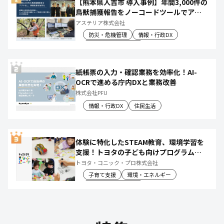
【熊本県人吉市 導入事例】年間3,000件の
鳥獣捕獲報告をノーコードツールでアプ
リ化し、月50時間の庁内作業を削減
アステリア株式会社
防災・危機管理
情報・行政DX
産業振興・農林水産
紙帳票の入力・確認業務を効率化！AI-
OCRで進める庁内DXと業務改善
株式会社PFU
情報・行政DX
住民生活
体験に特化したSTEAM教育、環境学習を
支援！トヨタの子ども向けプログラムで
社会や将来について楽しく学べる体験機
トヨタ・コニック・プロ株式会社
会を創出
子育て支援
環境・エネルギー
教育文化・スポーツ