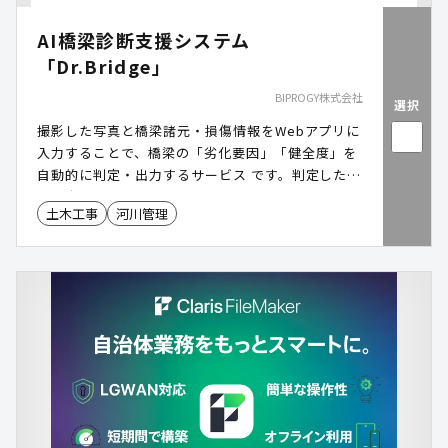
AI橋梁診断支援システム
「Dr.Bridge」
BIPROGY株式会社
選択
撮影した写真と橋梁諸元・損傷情報をWebアプリに
入力することで、橋梁の「劣化要因」「健全度」を
自動的に判定・出力するサービス です。判定した結
果を点検調書に反映し、出力する機能も実装してい
土木工事
河川管理
ます。劣化要因は7分類、健全度は5段階で自動判定
します。