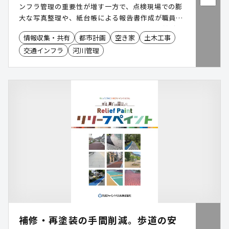
ンフラ管理の重要性が増す一方で、点検現場での膨
大な写真整理や、紙台帳による報告書作成が職員様
の大きな負担になっていないでしょうか。弊社が提
情報収集・共有
都市計画
空き家
土木工事
供する「iTENシリーズ」は、現場踏査や点検業務を
交通インフラ
河川管理
デジタル化し、現場から報告書作成までを一気通貫
で効率化するシステムです。
補修・再塗装の手間削減。歩道の安