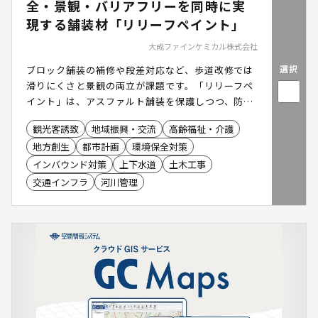
全・景観・バリアフリーを同時に実
現する舗装材「リリーフペイント」
大成ファインケミカル株式会社
選択
ブロック舗装の補修や段差対応など、歩道改修では
滑りにくさと景観の両立が課題です。「リリーフペ
イント」は、アスファルト舗装を保護しつつ、防滑
性とデザイン性を短工期で実現する舗装工法。高い
観光客誘致
地域振興・交流
高齢福祉・介護
耐候性とほとんど段差のない仕上げで転倒リスクと
地方創生
都市計画
環境保全対策
維持コストを同時に軽減します。公園・歩道・公共
施設など、幅広い場所で導入が進む安全で美しい舗
インバウンド対策
上下水道
土木工事
装技術です。
交通インフラ
河川管理