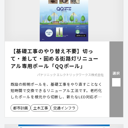
【基礎工事のやり替え不要】切っ
て・差して・固める街路灯リニュー
アル専用ポール「QQポール」
選択
パナソニック エレクトリックワークス株式会社
既設の照明ポールを、基礎工事をやり直すことなく
短時間で交換できるリニューアル工法です。老朽化
したポールを根元から切断し、新たなLED対応ポー
ル(QQポール)に差し替えることで、安全性と省エネ
都市計画
土木工事
交通インフラ
を両立しながら、短工期・低コストで街路灯の更新
が可能になります。