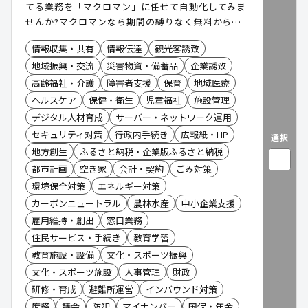
てる業務を「マクロマン」に任せて自動化してみま
せんか?マクロマンなら期間の縛りなく無料から利
用できます。
情報収集・共有
情報伝達
観光客誘致
地域振興・交流
災害物資・備蓄品
企業誘致
高齢福祉・介護
障害者支援
保育
地域医療
ヘルスケア
保健・衛生
児童福祉
施設管理
デジタル人材育成
サーバー・ネットワーク運用
セキュリティ対策
行政内手続き
広報紙・HP
選択
地方創生
ふるさと納税・企業版ふるさと納税
都市計画
空き家
会計・契約
ごみ対策
環境保全対策
エネルギー対策
カーボンニュートラル
農林水産
中小企業支援
雇用維持・創出
窓口業務
住民サービス・手続き
教育学習
教育施設・設備
文化・スポーツ振興
文化・スポーツ施設
人事管理
財政
研修・育成
避難所運営
インバウンド対策
庶務
議会
防犯
マイナンバー
国保・年金