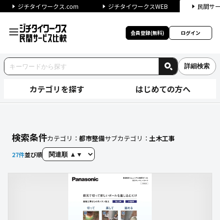
ジチタイワークス.com
ジチタイワークスWEB
民間サ
会員登録(無料)
ログイン
詳細検索
カテゴリを探す
はじめての方へ
【土木工事】に関する検索結果
検索条件
カテゴリ：
都市整備
サブカテゴリ：
土木工事
27
件
並び順