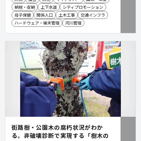
納税・収納
上下水道
シティプロモーション
母子保健
関係人口
土木工事
交通インフラ
ハードウェア・端末管理
河川管理
街路樹・公園木の腐朽状況がわか
る。非破壊診断で実現する「樹木の