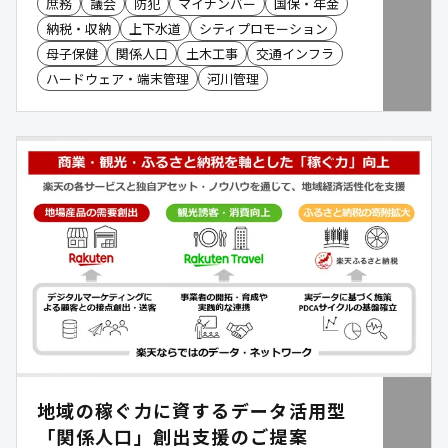
庶務
議会
防犯
マイナンバー
国保・年金
納税・収納
上下水道
シティプロモーション
母子保健
関係人口
土木工事
交通インフラ
ハードウェア・端末管理
河川管理
地域の稼ぐ力に資するデータ活用型
「関係人口」創出支援のご提案