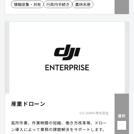
情報収集・共有
行政内手続き
農林水産
ータ化・集計する作業は、庁内に多大な負担が生じ
ていました。そこでPlatio(プラティオ)を活用し、
「捕獲報告アプリ」を作成。現場で入力した写真・
捕獲種別・位置情報を自動で集約し、確認や集計作
業を大幅に削減しました。さらに、「捕獲報告アプ
リ」は電波の届かない山林でも利用でき、捕獲者の
報告の負担軽減に加え、職員の業務効率化とデータ
活用による被害傾向の分析や今後の対策立案に生か
せる基盤づくりも実現しました。
産業ドローン
DJI JAPAN 株式会社
選択
高所作業、作業時間の短縮、働き方改革等、ドロー
ン導入によって業務の課題解決をサポートします。