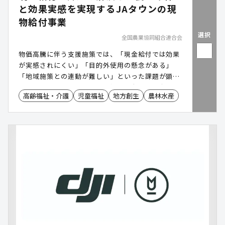
と効果実感を実現するJAタウンの現
物給付事業
選択
全国農業協同組合連合会
物価高騰に伴う支援施策では、「現金給付では効果
が実感されにくい」「目的外使用の懸念がある」
「地域施策との連動が難しい」といった課題が顕在
化しています。また、健康福祉の観点や移住定住・
高齢福祉・介護
児童福祉
地方創生
農林水産
地域振興においても、地域資源を活用した実効性あ
る施策が求められています。JAタウン(運営:JA全
農)の農畜産物現物給付事業は、農畜産物の現物支
援により食の確保を実現し、カタログギフト方式の
給付や産地を絞った提供にも対応することで、支援
の実効性向上と地産地消の推進に寄与します。