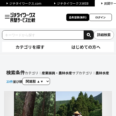
ジチタイワークス.com
ジチタイワークスWEB
民間サ
会員登録(無料)
ログイン
詳細検索
カテゴリを探す
はじめての方へ
【農林水産】に関する検索結果
検索条件
カテゴリ：
産業振興・農林水産
サブカテゴリ：
農林水産
23
件
並び順