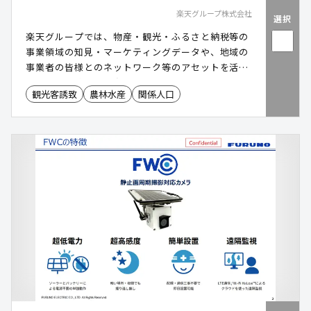
楽天グループ株式会社
選択
楽天グループでは、物産・観光・ふるさと納税等の
事業領域の知見・マーケティングデータや、地域の
事業者の皆様とのネットワーク等のアセットを活用
し、地域の稼ぐ力の向上に資する「関係人口」の創
観光客誘致
農林水産
関係人口
出・拡大の支援を行っています。