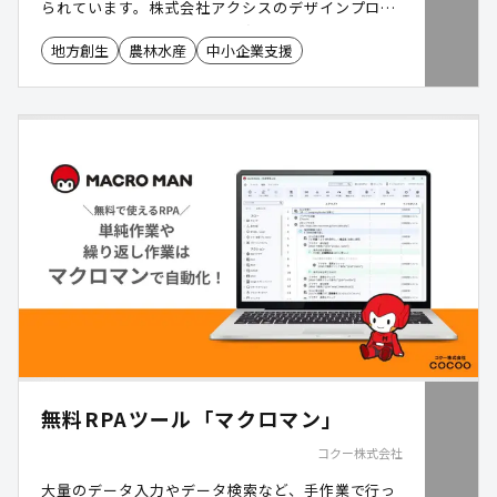
られています。株式会社アクシスのデザインプロデ
ュースチームは、地域産業や名産品をデザイナーの
地方創生
農林水産
中小企業支援
力で魅力的なカタチに再編集し、プロモーションや
テストマーケティングまで伴走する仕組みです。地
場産業の活性化や新商品の創出につながる取り組み
を実現します。
無料RPAツール「マクロマン」
コクー株式会社
大量のデータ入力やデータ検索など、手作業で行っ