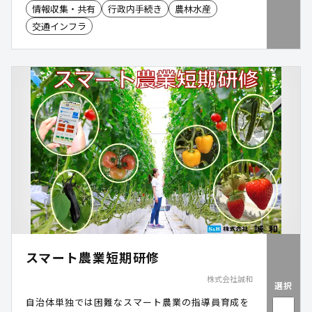
情報収集・共有
行政内手続き
農林水産
に、現場で必要となる緊急銃猟の指針やチェックリ
交通インフラ
ストを確認できる機能を追加。職員自らが改修・運
用できる体制により、クマ対策を含む緊急時にも迅
速かつ無理のない運用を実現しました。さらに、紙
や電話に依存していた現場報告の課題に対し、「積
雪情報」「被災状況」「クマ対策」など複数の業務
アプリを短期間で内製。位置情報付き報告とマニュ
アル共有により、現場判断の速度と正確性が大きく
向上しています。
スマート農業短期研修
株式会社誠和
選択
自治体単独では困難なスマート農業の指導員育成を