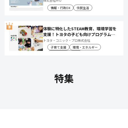
株式会社PFU
情報・行政DX
住民生活
体験に特化したSTEAM教育、環境学習を
支援！トヨタの子ども向けプログラムで
社会や将来について楽しく学べる体験機
トヨタ・コニック・プロ株式会社
会を創出
子育て支援
環境・エネルギー
教育文化・スポーツ
特集