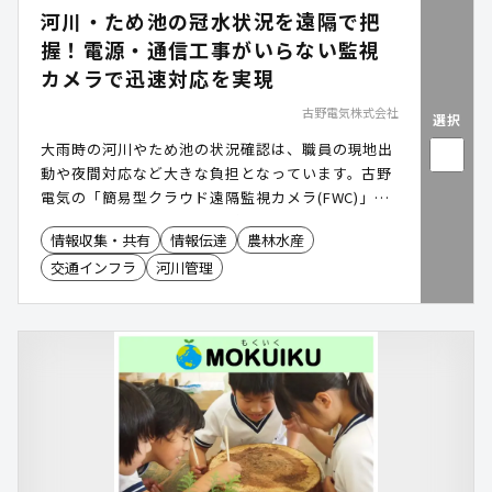
河川・ため池の冠水状況を遠隔で把
握！電源・通信工事がいらない監視
カメラで迅速対応を実現
古野電気株式会社
選択
大雨時の河川やため池の状況確認は、職員の現地出
動や夜間対応など大きな負担となっています。古野
電気の「簡易型クラウド遠隔監視カメラ(FWC)」
は、電源・通信工事不要でどこでも設置可能。現場
情報収集・共有
情報伝達
農林水産
に行かずとも河川やため池、道路の冠水状況を遠隔
交通インフラ
河川管理
で把握し、避難や通行止めの判断を迅速化を後押し
します。