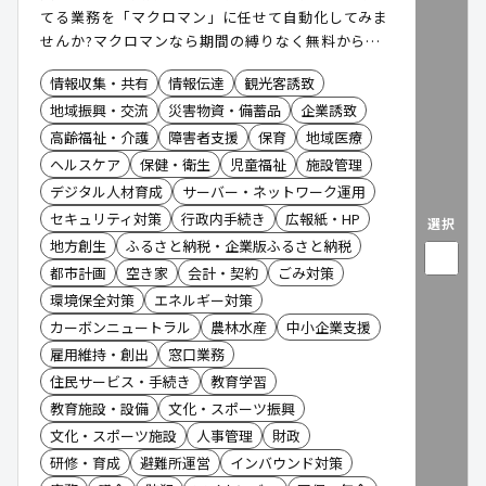
てる業務を「マクロマン」に任せて自動化してみま
せんか?マクロマンなら期間の縛りなく無料から利
用できます。
情報収集・共有
情報伝達
観光客誘致
地域振興・交流
災害物資・備蓄品
企業誘致
高齢福祉・介護
障害者支援
保育
地域医療
ヘルスケア
保健・衛生
児童福祉
施設管理
デジタル人材育成
サーバー・ネットワーク運用
セキュリティ対策
行政内手続き
広報紙・HP
選択
地方創生
ふるさと納税・企業版ふるさと納税
都市計画
空き家
会計・契約
ごみ対策
環境保全対策
エネルギー対策
カーボンニュートラル
農林水産
中小企業支援
雇用維持・創出
窓口業務
住民サービス・手続き
教育学習
教育施設・設備
文化・スポーツ振興
文化・スポーツ施設
人事管理
財政
研修・育成
避難所運営
インバウンド対策