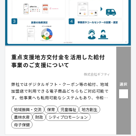
重点支援地方交付金を活用した給付
事業のご支援について
株式会社ギフティ
選択
弊社ではデジタルギフト・クーポン等の給付、地域
加盟店で利用できる電子商品どちらもご対応可能で
す。他事業へも転用可能なシステムもあり、令和7
年度は全国19事業に採択いただいています。
地域振興・交流
保育
児童福祉
地方創生
農林水産
財政
シティプロモーション
母子保健