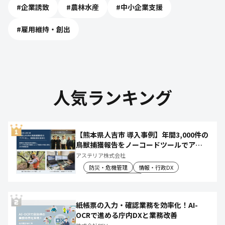
#
企業誘致
#
農林水産
#
中小企業支援
#
雇用維持・創出
人気ランキング
【熊本県人吉市 導入事例】年間3,000件の
鳥獣捕獲報告をノーコードツールでアプ
リ化し、月50時間の庁内作業を削減
アステリア株式会社
防災・危機管理
情報・行政DX
産業振興・農林水産
紙帳票の入力・確認業務を効率化！AI-
OCRで進める庁内DXと業務改善