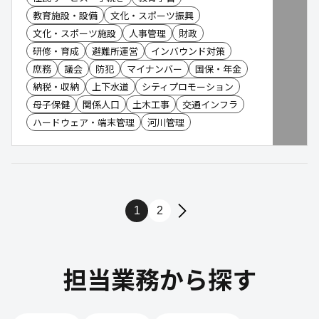
教育施設・設備
文化・スポーツ振興
文化・スポーツ施設
人事管理
財政
研修・育成
避難所運営
インバウンド対策
庶務
議会
防犯
マイナンバー
国保・年金
納税・収納
上下水道
シティプロモーション
母子保健
関係人口
土木工事
交通インフラ
ハードウェア・端末管理
河川管理
1
2
担当業務から探す