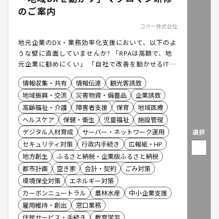
のご案内
コクー株式会社
地元企業のDX・業務効率化支援において、以下のよ
うな壁に直面していませんか? 「RPAは高額で、地
元企業に勧めにくい」 「自社で改善を動かせるIT人
材が不足している」 本日は、自治体様・銀行様がハ
情報収集・共有
情報伝達
観光客誘致
ブとなり、地元企業のDXを後押しする「マクロマン
地域振興・交流
災害物資・備蓄品
企業誘致
研修」のご案内です。
高齢福祉・介護
障害者支援
保育
地域医療
ヘルスケア
保健・衛生
児童福祉
施設管理
デジタル人材育成
サーバー・ネットワーク運用
選択
セキュリティ対策
行政内手続き
広報紙・HP
地方創生
ふるさと納税・企業版ふるさと納税
都市計画
空き家
会計・契約
ごみ対策
環境保全対策
エネルギー対策
カーボンニュートラル
農林水産
中小企業支援
雇用維持・創出
窓口業務
住民サービス・手続き
教育学習