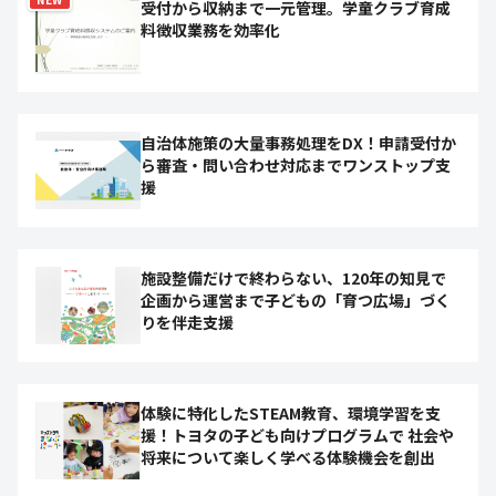
受付から収納まで一元管理。学童クラブ育成
料徴収業務を効率化
自治体施策の大量事務処理をDX！申請受付か
ら審査・問い合わせ対応までワンストップ支
援
施設整備だけで終わらない、120年の知見で
企画から運営まで子どもの「育つ広場」づく
りを伴走支援
体験に特化したSTEAM教育、環境学習を支
援！トヨタの子ども向けプログラムで 社会や
将来について楽しく学べる体験機会を創出