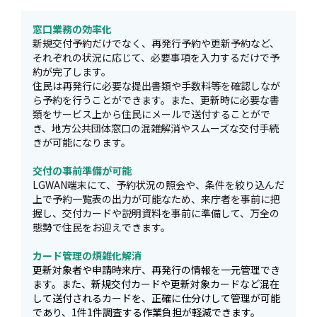
窓口業務の効率化
新規交付予約だけでなく、再発行予約や更新予約など、
それぞれの状況に応じて、必要事項を入力するだけで予
約が完了します。
住民は再発行に必要な提出書類や手数料等を確認しなが
ら予約を行うことができます。また、更新時に必要な書
類をサービス上から住民にメールで送付することがで
き、地方公共団体窓口の混雑解消やスムーズな交付手続
きが可能になります。
交付の事前準備が可能
LGWAN端末にて、予約状況の照会や、条件を絞り込んだ
上で予約一覧表の出力が可能なため、来庁者を事前に把
握し、交付カードや説明資料を事前に準備して、万全の
態勢で住民をお迎えできます。
カード管理の煩雑化解消
更新対象者や申請時来庁、再発行の情報を一元管理でき
ます。また、新規交付カードや更新対象カードなど混在
して送付されるカードを、正確に仕分けして管理が可能
であり、1件1件調査する作業負担が軽減できます。