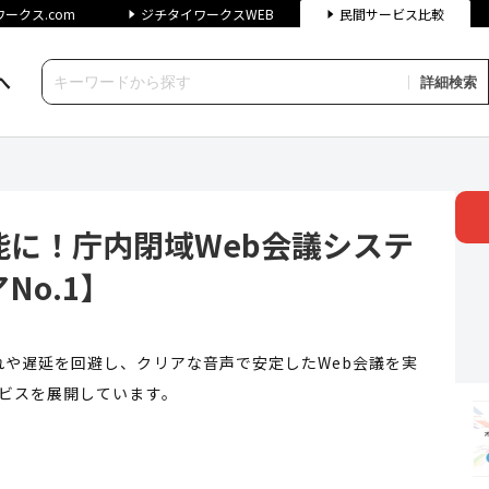
ークス.com
ジチタイワークスWEB
民間サービス比較
へ
詳細検索
内閉域Web会議システム【オン
に！庁内閉域Web会議システ
No.1】
や遅延を回避し、クリアな音声で安定したWeb会議を実
ビスを展開しています。