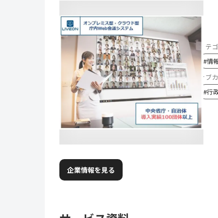
カテ
#
情
サブ
#
行
企業情報を見る