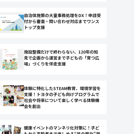
自治体施策の大量事務処理をDX！申請受
付から審査・問い合わせ対応までワンス
トップ支援
施設整備だけで終わらない、120年の知
見で企画から運営まで子どもの「育つ広
場」づくりを伴走支援
体験に特化したSTEAM教育、環境学習を
支援！トヨタの子ども向けプログラムで
社会や将来について楽しく学べる体験機
会を創出
健康イベントのマンネリ化対策に！子ど
もから高齢者まで楽しめる“足の握力”測