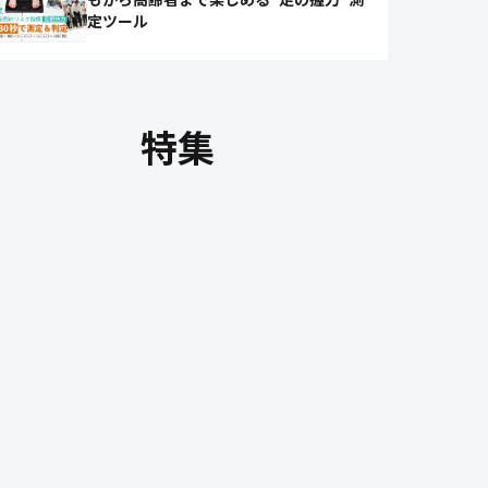
定ツール
特集