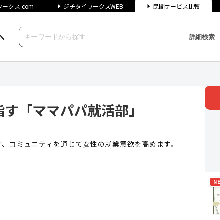
ークス.com
ジチタイワークスWEB
民間サービス比較
へ
詳細検索
ママパパ就活部」 | ジチタイ
指す「ママパパ就活部」
け、コミュニティを通じて女性の就業意欲を高めます。
N