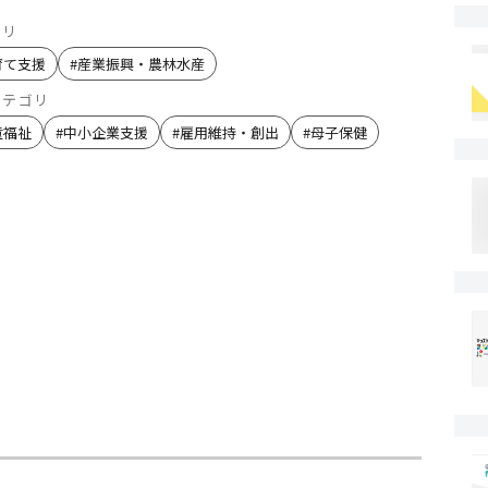
ゴリ
育て支援
#
産業振興・農林水産
カテゴリ
童福祉
#
中小企業支援
#
雇用維持・創出
#
母子保健