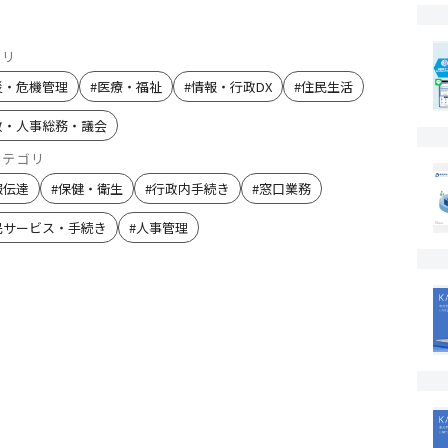
ゴリ
災・危機管理
#
医療・福祉
#
情報・行政DX
#
住民生活
政・人事総務・議会
カテゴリ
報伝達
#
保健・衛生
#
行政内手続き
#
窓口業務
民サービス・手続き
#
人事管理