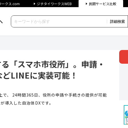
ークス.com
ジチタイワークスWEB
民間サービス比較
へ
詳細検索
スマホ市役所」。申請・予約・デ
する「スマホ市役所」。申請・
どLINEに実装可能！
上で、 24時間365日、役所の申請や手続きの提供が可能
体が導入した自治体DXです。