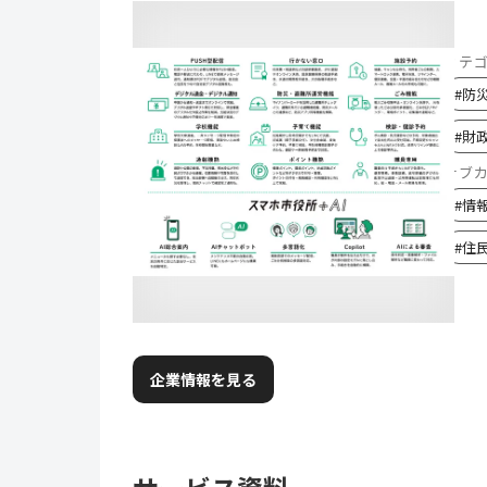
カテ
#
防
#
財
サブ
#
情
#
住
企業情報を見る