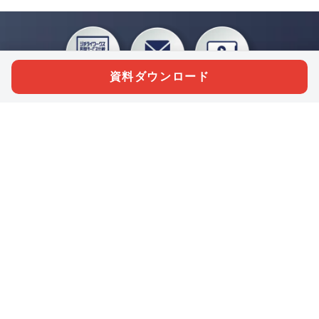
資料ダウンロード
私たちジチタイワークスは、「自治体で働く“コトとヒト”を元気に。」をコンセプ
トに、自治体職員を応援する様々なサービスを展開しています。「ジチタイワーク
ス会員」とは、それらのサービスおよび特典を受けられるメンバーのこと。現役の
自治体職員および地方議会関係者限定で登録（無料）できます。
「ジチタイワークス民間サービス比較」で資料や比較表をダウンロード
行政マガジン「ジチタイワークス」を毎号無料でお届け
業務に役立つセミナーやイベントなど各種サービス情報のご案内
”ジバラ名刺”にサヨナラ！お好みデザインでの名刺作成