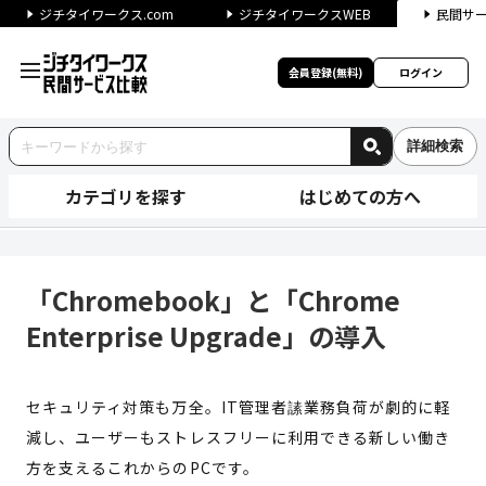
ジチタイワークス.com
ジチタイワークスWEB
民間サ
会員登録(無料)
ログイン
詳細検索
カテゴリを探す
はじめての方へ
「Chromebook」と「Chrom
「Chromebook」と「Chrome
Enterprise Upgrade」の導入
セキュリティ対策も万全。IT管理者䛾業務負荷が劇的に軽
減し、ユーザーもストレスフリーに利用できる新しい働き
方を支えるこれからのPCです。