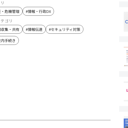
ゴリ
災・危機管理
#
情報・行政DX
カテゴリ
報収集・共有
#
情報伝達
#
セキュリティ対策
政内手続き