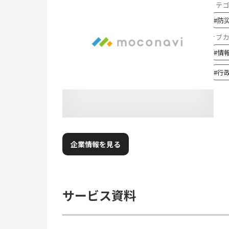
カテ
#
防
サブ
#
情
#
行
企業情報を見る
サービス資料