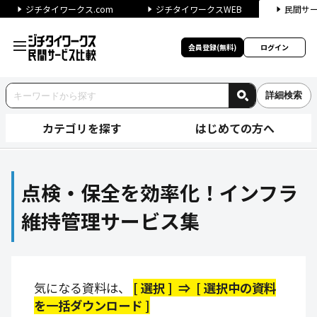
ジチタイワークス.com
ジチタイワークスWEB
民間サ
会員登録(無料)
ログイン
詳細検索
カテゴリを探す
はじめての方へ
点検・保全を効率化！インフラ
点検・保全を効率化！インフラ
維持管理サービス集
気になる資料は、
[ 選択 ] ⇒ [ 選択中の資料
を一括ダウンロード ]