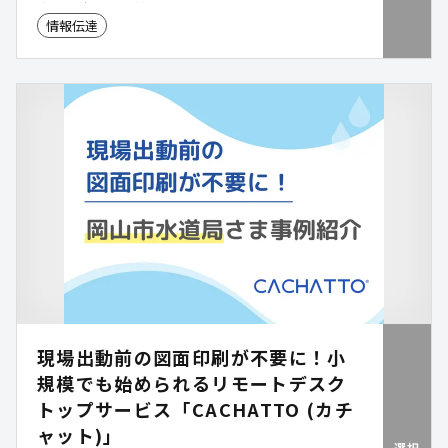
成の妥当性や無線のあり方の判断など、職員の検討
情報伝達
負担も大きくなりがちです。さらに、防災アプリや
SNSとの連携など、全体最適の検討も求められてい
ます。画一的な提案ではなく、自治体ごとの最適解
を導き出します。本サービスでは、電波・音響調査
に基づき課題を可視化し、設計から施工監理まで一
体的に支援することで、確実に伝わる環境と適正な
更新を実現します。
現場出動前の図面印刷が不要に！小
規模でも始められるリモートデスク
トップサービス「CACHATTO (カチ
ャット)」
選択