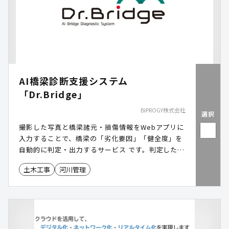
AI橋梁診断支援システム
「Dr.Bridge」
BIPROGY株式会社
選択
撮影した写真と橋梁諸元・損傷情報をWebアプリに
入力することで、橋梁の「劣化要因」「健全度」を
自動的に判定・出力するサービス です。判定した結
果を点検調書に反映し、出力する機能も実装してい
土木工事
河川管理
ます。劣化要因は7分類、健全度は5段階で自動判定
します。