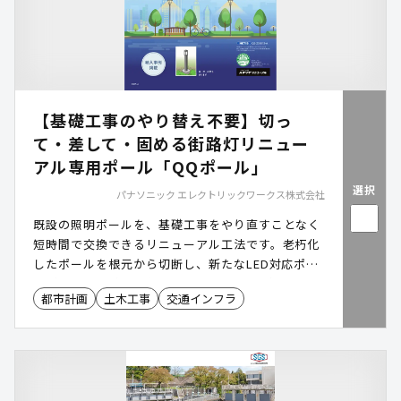
【基礎工事のやり替え不要】切っ
て・差して・固める街路灯リニュー
アル専用ポール「QQポール」
選択
パナソニック エレクトリックワークス株式会社
既設の照明ポールを、基礎工事をやり直すことなく
短時間で交換できるリニューアル工法です。老朽化
したポールを根元から切断し、新たなLED対応ポー
ル（QQポール）に差し替えることで、安全性と省
都市計画
土木工事
交通インフラ
エネを両立しながら、短工期・低コストで街路灯の
更新が可能になります。