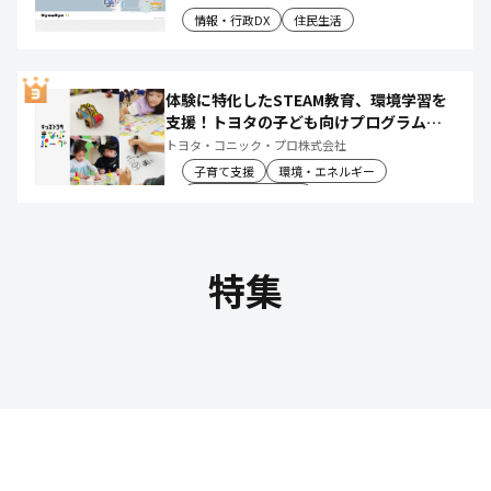
情報・行政DX
住民生活
体験に特化したSTEAM教育、環境学習を
支援！トヨタの子ども向けプログラムで
社会や将来について楽しく学べる体験機
トヨタ・コニック・プロ株式会社
会を創出
子育て支援
環境・エネルギー
教育文化・スポーツ
特集