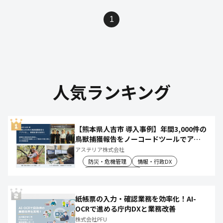
1
人気ランキング
【熊本県人吉市 導入事例】年間3,000件の
鳥獣捕獲報告をノーコードツールでアプ
リ化し、月50時間の庁内作業を削減
アステリア株式会社
防災・危機管理
情報・行政DX
産業振興・農林水産
紙帳票の入力・確認業務を効率化！AI-
OCRで進める庁内DXと業務改善
株式会社PFU