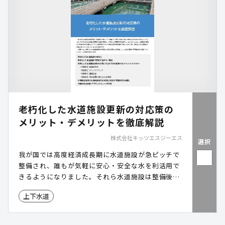
老朽化した水道施設更新の対応策の
メリット・デメリットを徹底解説
株式会社キッツエスジーエス
選択
我が国では高度経済成長期に水道施設が急ピッチで
整備され、誰もが気軽に安心・安全な水を利活用で
きるようになりました。それら水道施設は整備後半
世紀が経過し、老朽化による更新時期を迎えつつあ
上下水道
ります。しかし、人口動態の変化など複数の要因が
重なることで、水道事業者の多くは持続可能な事業
運営が難しい状況にあり、老朽化した水道施設の更