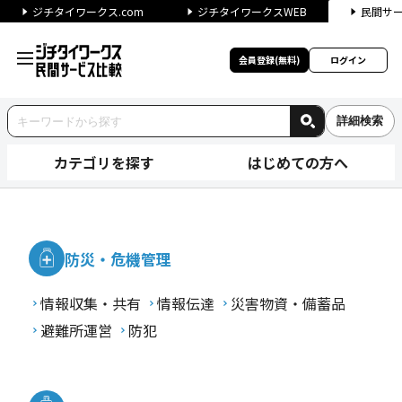
ジチタイワークス.com
ジチタイワークスWEB
民間サ
会員登録(無料)
ログイン
詳細検索
カテゴリを探す
はじめての方へ
カテゴリから探す｜ジチタイワ
防災・危機管理
情報収集・共有
情報伝達
災害物資・備蓄品
避難所運営
防犯