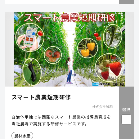
用できる体制により、クマ対策を含む緊急時にも迅
速かつ無理のない運用を実現しました。さらに、紙
や電話に依存していた現場報告の課題に対し、「積
雪情報」「被災状況」「クマ対策」など複数の業務
アプリを短期間で内製。位置情報付き報告とマニュ
アル共有により、現場判断の速度と正確性が大きく
向上しています。
スマート農業短期研修
株式会社誠和
選択
自治体単独では困難なスマート農業の指導員育成を
当社農場で実施する研修サービスです。
農林水産