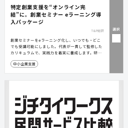
特定創業支援を“オンライン完
結”に。創業セミナー eラーニング導
入パッケージ
選択
T&P総研
創業セミナーをeラーニング化し、いつでも・どこ
でも受講可能にしました。代表が一貫して監修した
カリキュラムで、実践力を着実に養成します。研修
後や開業後には個別相談も行い、継続的に伴走フォ
中小企業支援
ロー。導入は、特定創業支援等事業の「指定セミナ
ー」登録、または既存委託先との連携で可能です。