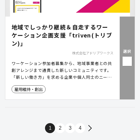
地域でしっかり継続＆⾃⾛するワー
ケーション企画⽀援「triven(トリブ
ン)」
選択
株式会社アドリブワークス
ワーケーション参加者募集から、地域事業者との共
創アレンジまで通貫した新しいコミュニティです。
「新しい働き方」を求める企業や個人同士のニーズ
マッチングおよび人材開発・共同プロジェクト創造
雇用維持・創出
のコーディネートを実施しています。
1
2
3
4