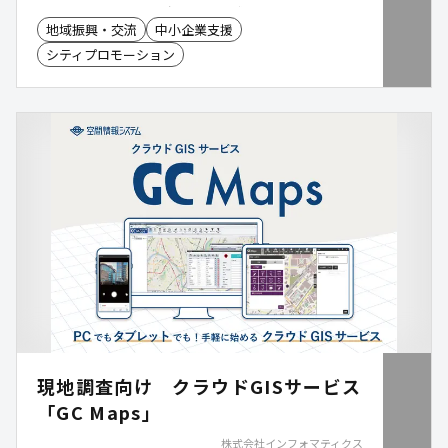
商品ページ・地域観光ページ・求人ページ・クエス
地域振興・交流
中小企業支援
ト(スタンプラリー・クーポン)を各お店が自由に登
シティプロモーション
録して、情報発信をすることができます。もちろ
ん、データ登録代行もいたします。
現地調査向け クラウドGISサービス
「GC Maps」
株式会社インフォマティクス