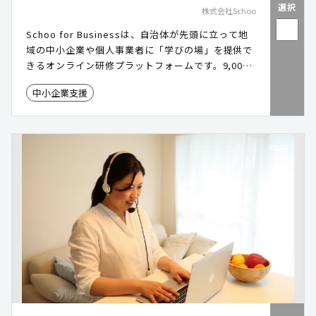
選択
株式会社Schoo
Schoo for Businessは、自治体が先頭に立って地
域の中小企業や個人事業者に「学びの場」を提供で
きるオンライン研修プラットフォームです。9,000
本以上の授業を通じて、経営・デジタル・人材育成
中小企業支援
など幅広いテーマを学習可能。各企業の実情や社員
のスキルレベルに合わせて最適な学びを届けること
で、地域全体のリスキリングを後押しします。 #リ
スキリング #eラーニング #DX