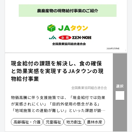
現金給付の課題を解決し、食の確保
と効果実感を実現するJAタウンの現
物給付事業
選択
全国農業協同組合連合会
物価高騰に伴う支援施策では、「現金給付では効果
が実感されにくい」「目的外使用の懸念がある」
「地域施策との連動が難しい」といった課題が顕在
化しています。また、健康福祉の観点や移住定住・
高齢福祉・介護
児童福祉
地方創生
農林水産
地域振興においても、地域資源を活用した実効性あ
る施策が求められています。JAタウン(運営:JA全