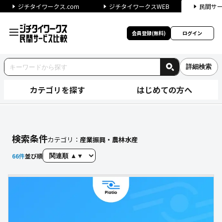
ジチタイワークス.com
ジチタイワークスWEB
民間サ
会員登録(無料)
ログイン
詳細検索
カテゴリを探す
はじめての方へ
「産業振興・農林水産」に関す
検索条件
カテゴリ：
産業振興・農林水産
66
件
並び順