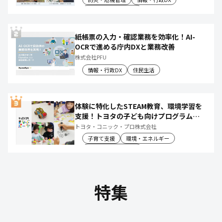
産業振興・農林水産
紙帳票の入力・確認業務を効率化！AI-
OCRで進める庁内DXと業務改善
株式会社PFU
情報・行政DX
住民生活
体験に特化したSTEAM教育、環境学習を
支援！トヨタの子ども向けプログラムで
社会や将来について楽しく学べる体験機
トヨタ・コニック・プロ株式会社
会を創出
子育て支援
環境・エネルギー
教育文化・スポーツ
特集