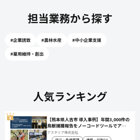
担当業務から探す
#
企業誘致
#
農林水産
#
中小企業支援
#
雇用維持・創出
人気ランキング
【熊本県人吉市 導入事例】年間3,000件の
鳥獣捕獲報告をノーコードツールでアプ
リ化し、月50時間の庁内作業を削減
アステリア株式会社
防災・危機管理
情報・行政DX