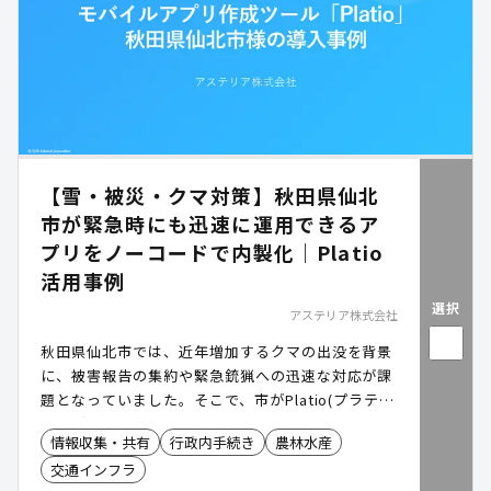
【雪・被災・クマ対策】秋田県仙北
市が緊急時にも迅速に運用できるア
プリをノーコードで内製化｜Platio
活用事例
選択
アステリア株式会社
秋田県仙北市では、近年増加するクマの出没を背景
に、被害報告の集約や緊急銃猟への迅速な対応が課
題となっていました。そこで、市がPlatio(プラティ
オ)で内製・運用していた「被災状況報告アプリ」
情報収集・共有
行政内手続き
農林水産
に、現場で必要となる緊急銃猟の指針やチェックリ
交通インフラ
ストを確認できる機能を追加。職員自らが改修・運