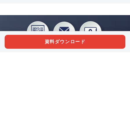
資料ダウンロード
私たちジチタイワークスは、「自治体で働く“コトとヒト”を元気に。」をコンセプ
トに、自治体職員を応援する様々なサービスを展開しています。「ジチタイワーク
ス会員」とは、それらのサービスおよび特典を受けられるメンバーのこと。現役の
自治体職員および地方議会関係者限定で登録（無料）できます。
「ジチタイワークス民間サービス比較」で資料や比較表をダウンロード
行政マガジン「ジチタイワークス」を毎号無料でお届け