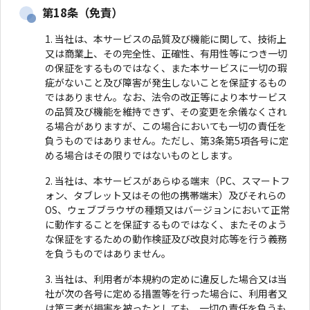
第18条（免責）
当社は、本サービスの品質及び機能に関して、技術上
又は商業上、その完全性、正確性、有用性等につき一切
の保証をするものではなく、また本サービスに一切の瑕
疵がないこと及び障害が発生しないことを保証するもの
ではありません。なお、法令の改正等により本サービス
の品質及び機能を維持できず、その変更を余儀なくされ
る場合がありますが、この場合においても一切の責任を
負うものではありません。ただし、第3条第5項各号に定
める場合はその限りではないものとします。
当社は、本サービスがあらゆる端末（PC、スマートフ
ォン、タブレット又はその他の携帯端末）及びそれらの
OS、ウェブブラウザの種類又はバージョンにおいて正常
に動作することを保証するものではなく、またそのよう
な保証をするための動作検証及び改良対応等を行う義務
を負うものではありません。
当社は、利用者が本規約の定めに違反した場合又は当
社が次の各号に定める措置等を行った場合に、利用者又
は第三者が損害を被ったとしても、一切の責任を負うも