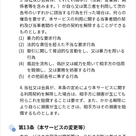
係者等を含みます。）が自ら又は第三者を利用して次の
各号のいずれかに該当する行為を行った場合は、何らの
催告を要せず、本サービスの利用に関する当事者間の契
約及び当事者間のその他の契約を解除することができる
ものとします。
暴力的な要求行為
法的な責任を超えた不当な要求行為
取引に関して脅迫的な言動をし、又は暴力を用いる
行為
風説を流布し、偽計又は威力を用いて相手方の信用
を毀損し、又は業務を妨害する行為
その他前各号に準ずる行為
当社又は会員が、本条の定めにより本サービスに関す
る利用契約を解除した場合は、相手方に損害が生じても
何らこれを賠償することは要せず、また、かかる解除に
より自らに損害が生じたときは、相手方はその損害を賠
償するものとします。
第13条（本サービスの変更等）