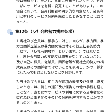
金は無料です。ただし、事前に告知をしたうえで、その
一部のサービスを有料に変更することがあります。この
場合において、会員利用者の明示的な同意なく、会員利
用と有料のサービス契約を締結したとみなすことはあり
ません。
第12条（反社会的勢力排除条項）
当社及び会員は、相手方に対し、自らが、暴力団、暴
力団関係企業又は暴力団関係団体その他反社会的勢力
（以下、「反社会的勢力」といいます。）ではないこ
と、反社会的勢力の支配又は影響を受けていないこと、
及び自己の役員、従業員、関係者等が反社会的勢力の構
成員又はその関係者ではないことを表明し、かつ、将来
にわたっても該当しないことを保証します。
当社及び会員は、相手方が前項の表明及び保証に違反
したときには、何らの通知及び催告その他の手続を経る
ことなく、直ちに本サービスの利用に関する当事者間の
契約及び当事者間のその他の契約を解除することができ
るものとします。
当社及び会員は、それぞれ相手方（役員、従業員、関