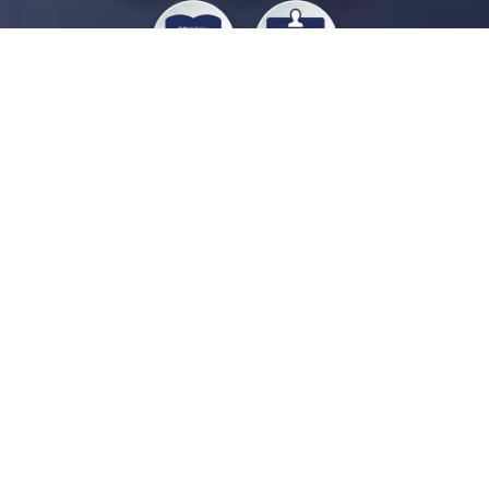
私たちジチタイワークスは、「自治体で働く“コトとヒト”を元気に。」をコンセプ
トに、自治体職員を応援する様々なサービスを展開しています。「ジチタイワーク
ス会員」とは、それらのサービスおよび特典を受けられるメンバーのこと。現役の
自治体職員および地方議会関係者限定で登録（無料）できます。
「ジチタイワークス民間サービス比較」で資料や比較表をダウンロード
行政マガジン「ジチタイワークス」を毎号無料でお届け
業務に役立つセミナーやイベントなど各種サービス情報のご案内
”ジバラ名刺”にサヨナラ！お好みデザインでの名刺作成
会員登録はこちら
自社サービスの掲載を
希望される企業様はこちら