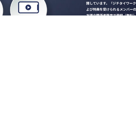
開しています。「ジチタイワー
よび特典を受けられるメンバー
方議会関係者限定で登録（無料
「ジチタイワークス民間サー
ロード
行政マガジン「ジチタイワー
業務に役立つセミナーやイベ
”ジバラ名刺”にサヨナラ！お
会員登録はこちら
自社サービスの掲載
希望される企業様はこ
知らせ
営会社