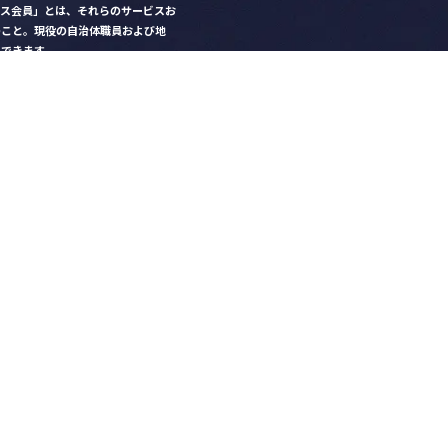
クス会員」とは、それらのサービスお
のこと。現役の自治体職員および地
）できます。
ビス比較」で資料や比較表をダウン
クス」を毎号無料でお届け
ントなど各種サービス情報のご案内
好みデザインでの名刺作成
を
ちら