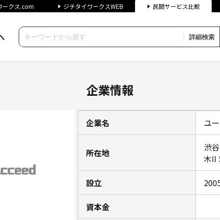
ークス.com
ジチタイワークスWEB
民間サービス比較
へ
詳細検索
の企業情報｜ジチタイワークス
企業情報
企業名
ユー
渋谷
所在地
木II
設立
200
資本金