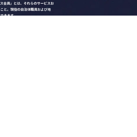
クス会員」とは、それらのサービスお
のこと。現役の自治体職員および地
）できます。
ビス比較」で資料や比較表をダウン
クス」を毎号無料でお届け
ントなど各種サービス情報のご案内
好みデザインでの名刺作成
を
ちら