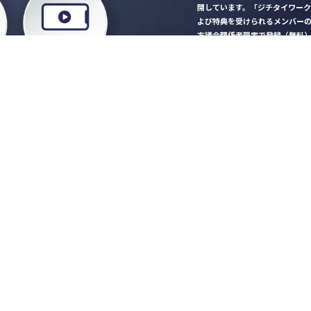
開しています。「ジチタイワー
よび特典を受けられるメンバー
方議会関係者限定で登録（無料
「ジチタイワークス民間サー
ロード
行政マガジン「ジチタイワー
業務に役立つセミナーやイベ
”ジバラ名刺”にサヨナラ！お
会員登録はこちら
自社サービスの掲載
希望される企業様はこ
知らせ
営会社