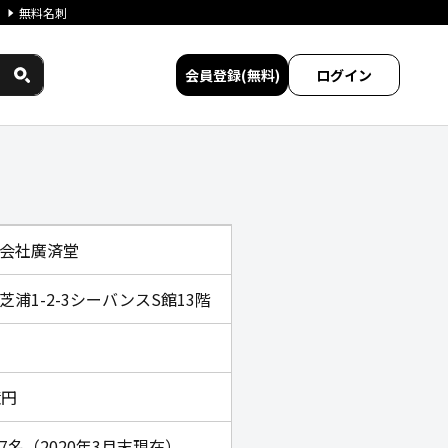
無料名刺
会員登録(無料)
ログイン
較
会社廣済堂
芝浦1-2-3シーバンスS館13階
億円
247名（2020年3月末現在）