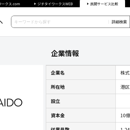
ークス.com
ジチタイワークスWEB
民間サービス比較
へ
詳細検索
チタイワークス民間サービス比
企業情報
企業名
株式
所在地
港区
設立
資本金
10
従業員数
1,