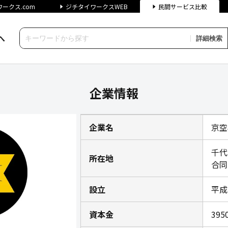
ークス.com
ジチタイワークスWEB
民間サービス比較
へ
詳細検索
タイワークス民間サービス比較
企業情報
企業名
京空
千代
所在地
合同
設立
平成
資本金
39