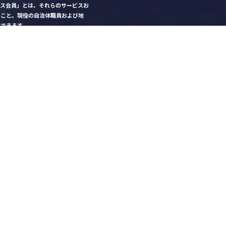
クス会員」とは、それらのサービスお
のこと。現役の自治体職員および地
）できます。
ビス比較」で資料や比較表をダウン
クス」を毎号無料でお届け
ントなど各種サービス情報のご案内
好みデザインでの名刺作成
を
ちら