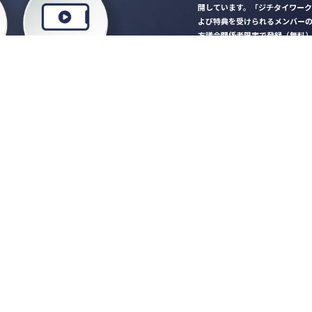
開しています。「ジチタイワー
よび特典を受けられるメンバー
方議会関係者限定で登録（無料
「ジチタイワークス民間サー
ロード
行政マガジン「ジチタイワー
業務に役立つセミナーやイベ
”ジバラ名刺”にサヨナラ！お
会員登録はこちら
自社サービスの掲載
希望される企業様はこ
知らせ
営会社