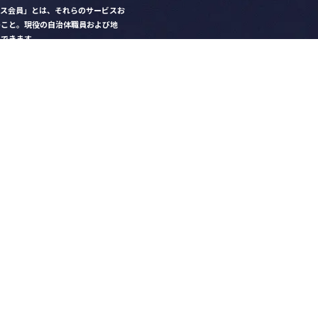
クス会員」とは、それらのサービスお
のこと。現役の自治体職員および地
）できます。
ビス比較」で資料や比較表をダウン
クス」を毎号無料でお届け
ントなど各種サービス情報のご案内
好みデザインでの名刺作成
を
ちら