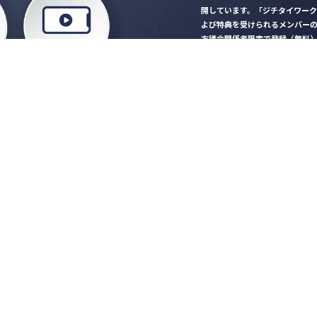
開しています。「ジチタイワー
よび特典を受けられるメンバー
方議会関係者限定で登録（無料
「ジチタイワークス民間サー
ロード
行政マガジン「ジチタイワー
業務に役立つセミナーやイベ
”ジバラ名刺”にサヨナラ！お
会員登録はこちら
自社サービスの掲載
希望される企業様はこ
知らせ
営会社