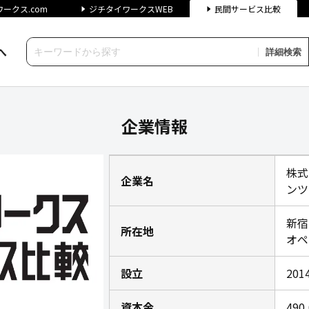
ークス.com
ジチタイワークスWEB
民間サービス比較
へ
詳細検索
タンツグローバルの企業情報｜
企業情報
株式
企業名
ンツ
新宿
所在地
オペ
設立
20
資本金
490