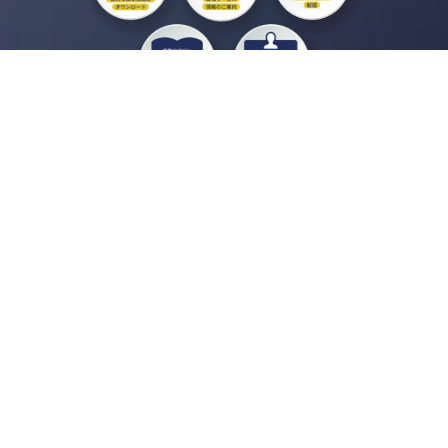
私たちジチタイワークスは、「自治体で働く“コトとヒト”を元気に。」をコンセプ
トに、自治体職員を応援する様々なサービスを展開しています。「ジチタイワーク
ス会員」とは、それらのサービスおよび特典を受けられるメンバーのこと。現役の
自治体職員および地方議会関係者限定で登録（無料）できます。
「ジチタイワークス民間サービス比較」で資料や比較表をダウンロード
行政マガジン「ジチタイワークス」を毎号無料でお届け
業務に役立つセミナーやイベントなど各種サービス情報のご案内
”ジバラ名刺”にサヨナラ！お好みデザインでの名刺作成
会員登録はこちら
自社サービスの掲載を